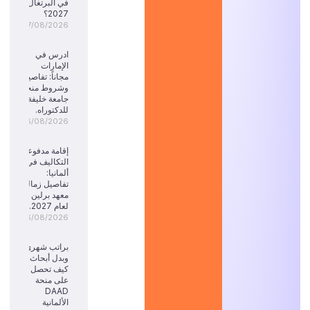
في البرتغال
2027؟
07/08/2026
ادرس في
الإمارات
مجاناً: تفاصيل
وشروط منحة
جامعة خليفة
للدكتوراه.
06/08/2026
إقامة مدفوعة
التكاليف في
ألمانيا:
تفاصيل زمالة
معهد برلين
لعام 2027.
06/08/2026
براتب شهري
وبدل أبحاث:
كيف تحصل
على منحة
DAAD
الألمانية