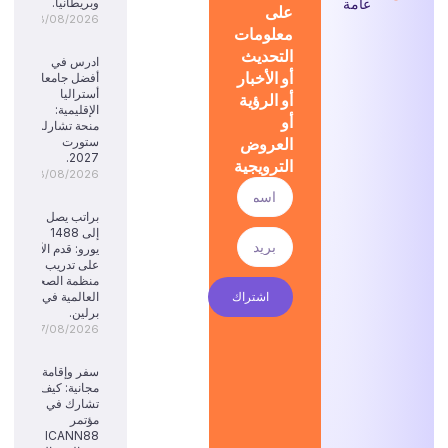
عامة
وبريطانيا.
على
08/08/2026
معلومات
التحديث
ادرس في
أو الأخبار
أفضل جامعات
أستراليا
أو الرؤية
الإقليمية:
أو
منحة تشارلز
العروض
ستورت
2027.
الترويجية
08/08/2026
براتب يصل
إلى 1488
يورو: قدم الآن
على تدريب
منظمة الصحة
اشتراك
العالمية في
برلين.
07/08/2026
سفر وإقامة
مجانية: كيف
تشارك في
مؤتمر
ICANN88