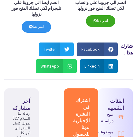
انضم الي جروبنا علي واتساب
انضم ايضا الي جروبنا علي
لكي تصلك المنح فور نزولها
تليجرام لكي تصلك المنح فور
نزولها
انقر هنا
انقر هنا
شارك
Twitter
Facebook
هذا :
WhatsApp
LinkedIn
الفئات
اشترك
آخر
في
الشعبية
مشاركة
النشرة
زمالة ييل
منح
للسلام 2027:
الإخبارية
دراسية
تمويل كامل
لدينا
للسفر إلى
موضوعات
للحصول
أمريكا