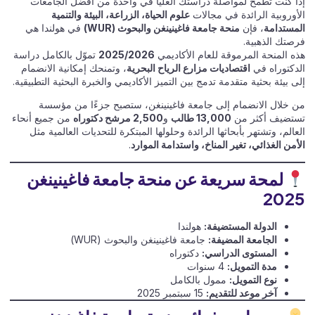
إذا كنت تطمح لمواصلة دراستك العليا في واحدة من أفضل الجامعات
الأوروبية الرائدة في مجالات
علوم الحياة، الزراعة، البيئة والتنمية
المستدامة
، فإن
منحة جامعة فاغينينغن والبحوث (WUR)
في هولندا هي
فرصتك الذهبية.
هذه المنحة المرموقة للعام الأكاديمي
2025/2026
تموّل بالكامل دراسة
الدكتوراه في
اقتصاديات مزارع الرياح البحرية
، وتمنحك إمكانية الانضمام
إلى بيئة بحثية متقدمة تدمج بين التميز الأكاديمي والخبرة البحثية التطبيقية.
من خلال الانضمام إلى جامعة فاغينينغن، ستصبح جزءًا من مؤسسة
تستضيف أكثر من
13,000 طالب
و
2,500 مرشح دكتوراه
من جميع أنحاء
العالم، وتشتهر بأبحاثها الرائدة وحلولها المبتكرة للتحديات العالمية مثل
الأمن الغذائي، تغير المناخ، واستدامة الموارد
.
لمحة سريعة عن منحة جامعة فاغينينغن
2025
الدولة المستضيفة:
هولندا
الجامعة المضيفة:
جامعة فاغينينغن والبحوث (WUR)
المستوى الدراسي:
دكتوراه
مدة التمويل:
4 سنوات
نوع التمويل:
ممول بالكامل
آخر موعد للتقديم:
15 سبتمبر 2025