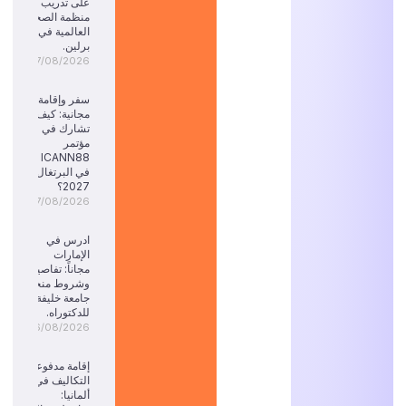
على تدريب
منظمة الصحة
العالمية في
برلين.
07/08/2026
سفر وإقامة
مجانية: كيف
تشارك في
مؤتمر
ICANN88
في البرتغال
2027؟
07/08/2026
ادرس في
الإمارات
مجاناً: تفاصيل
وشروط منحة
جامعة خليفة
للدكتوراه.
06/08/2026
إقامة مدفوعة
التكاليف في
ألمانيا: