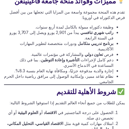
مميزات وفوائد منحة جامعة فاغينينغن
تقدم هذه المنحة مجموعة واسعة من المزايا التي تجعلها من بين أفضل
فرص الدكتوراه في أوروبا:
وظيفة دكتوراه ممولة بالكامل لمدة أربع سنوات.
راتب شهري تنافسي
يبدأ من 2,901 يورو ويصل إلى 3,707 يورو
في السنة الرابعة.
برنامج تدريبي متكامل
ودورات متخصصة لتطوير المهارات
الأكاديمية.
فرص
تعاون دولي
والمشاركة في مؤتمرات عالمية.
دعم كامل لإجراءات
التأشيرة وإعادة التوطين
، بما في ذلك
المساعدة في الاندماج الأسري.
إجازة والدية مدفوعة جزئيًا، ومكافأة نهاية العام بنسبة 8.3%.
نظام تقاعد مميز، وإمكانية الوصول إلى مرافق رياضية داخل الحرم
الجامعي.
شروط الأهلية للتقديم
يمكن للطلاب من جميع أنحاء العالم التقديم إذا استوفوا الشروط التالية:
الحصول على درجة الماجستير في
الاقتصاد
أو
العلوم البيئية
أو أي
تخصص ذي صلة.
امتلاك مهارات كمية قوية مثل
الاقتصاد القياسي، التحليل المكاني،
أو علم البيانات
.