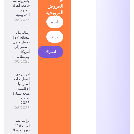
وشروط منحة
العروض
جامعة أنهالت
للعلوم
الترويجية
التطبيقية.
09/08/2026
زمالة ييل
للسلام 2027:
تمويل كامل
للسفر إلى
اشتراك
أمريكا
وبريطانيا.
08/08/2026
ادرس في
أفضل جامعات
أستراليا
الإقليمية:
منحة تشارلز
ستورت
2027.
08/08/2026
براتب يصل
إلى 1488
يورو: قدم الآن