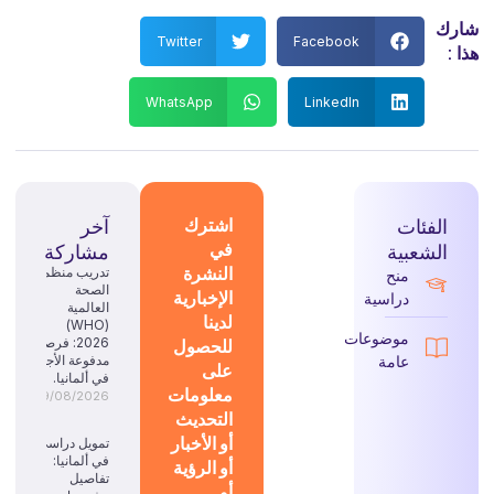
شارك
Twitter
Facebook
هذا :
WhatsApp
LinkedIn
الفئات
اشترك
آخر
في
الشعبية
مشاركة
النشرة
تدريب منظمة
منح
الصحة
الإخبارية
دراسية
العالمية
لدينا
(WHO)
موضوعات
للحصول
2026: فرصة
عامة
مدفوعة الأجر
على
في ألمانيا.
معلومات
09/08/2026
التحديث
أو الأخبار
تمويل دراسي
في ألمانيا:
أو الرؤية
تفاصيل
أو