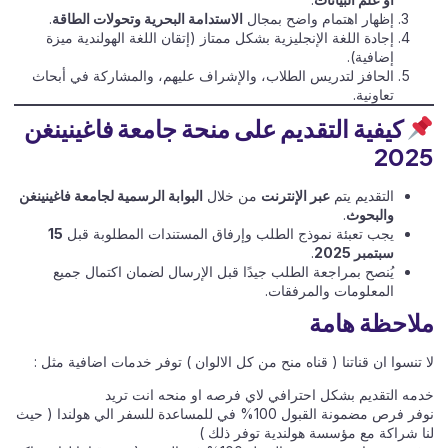
إظهار اهتمام واضح بمجال
الاستدامة البحرية وتحولات الطاقة
.
إجادة اللغة الإنجليزية بشكل ممتاز (إتقان اللغة الهولندية ميزة
إضافية).
الحافز لتدريس الطلاب، والإشراف عليهم، والمشاركة في أبحاث
تعاونية.
كيفية التقديم على منحة جامعة فاغينينغن
2025
التقديم يتم
عبر الإنترنت
من خلال
البوابة الرسمية لجامعة فاغينينغن
والبحوث
.
يجب تعبئة نموذج الطلب وإرفاق المستندات المطلوبة قبل
15
سبتمبر 2025
.
يُنصح بمراجعة الطلب جيدًا قبل الإرسال لضمان اكتمال جميع
المعلومات والمرفقات.
ملاحظة هامة
لا تنسوا ان قناتنا ( قناه منح من كل الالوان ) توفر خدمات اضافية مثل :
خدمه التقديم بشكل احترافي لاي فرصه او منحه انت تريد
نوفر فرص مضمونة القبول 100% في للمساعدة للسفر الي هولندا ( حيث
لنا شراكة مع مؤسسة هولندية توفر ذلك )