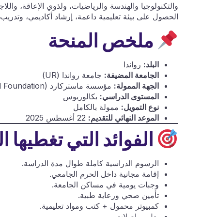
والتكنولوجيا والهندسة والرياضيات، ولذوي الإعاقة، واللا
الحصول على بيئة تعليمية داعمة، إرشاد أكاديمي، وتدري
ملخص المنحة
البلد:
رواندا
الجامعة المضيفة:
جامعة رواندا (UR)
الجهة الممولة:
مؤسسة ماستركارد (Mastercard Foundation)
المستوى الدراسي:
بكالوريوس
نوع التمويل:
ممولة بالكامل
الموعد النهائي للتقديم:
22 أغسطس 2025
الفوائد التي تغطيها ا
الرسوم الدراسية كاملة طوال مدة الدراسة.
إقامة مجانية داخل الحرم الجامعي.
وجبات يومية في مساكن الجامعة.
تأمين صحي ورعاية طبية.
كمبيوتر محمول + كتب ومواد تعليمية.
بدل مواصلات.