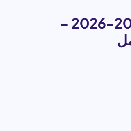
منحة جامعة رواندا ماستركارد 2025-2026 –
مل