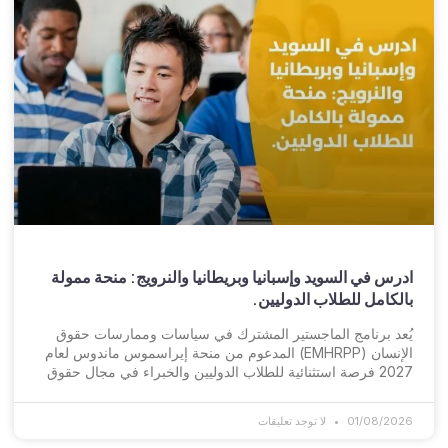
ادرس في السويد وإسبانيا وبريطانيا والنرويج: منحة ممولة
بالكامل للطلاب الدوليين.
يُعد برنامج الماجستير المشترك في سياسات وممارسات حقوق
الإنسان (EMHRPP) المدعوم من منحة إيراسموس ماندوس لعام
2027 فرصة استثنائية للطلاب الدوليين والخبراء في مجال حقوق
01/08/2026
لا توجد تعليقات