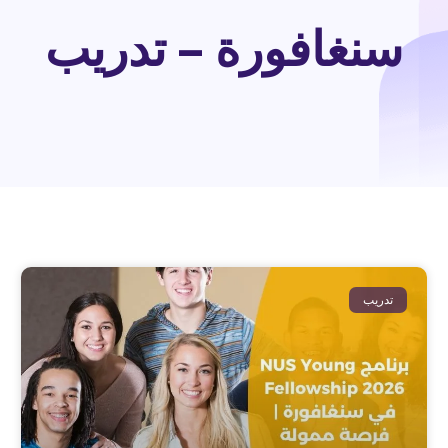
سنغافورة – تدريب
تدريب