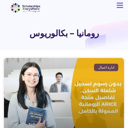
رومانيا – بكالوريوس
ادارة اعمال