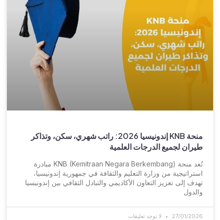
منحة KNB إندونيسيا 2026: راتب شهري، سكن، وتذاكر
طيران لجميع الدرجات العلمية
تُعد منحة KNB (Kemitraan Negara Berkembang) مبادرة
استراتيجية من وزارة التعليم والثقافة في جمهورية إندونيسيا،
تهدف إلى تعزيز التعاون الأكاديمي والتبادل الثقافي بين إندونيسيا
والدول
27/01/2026
لا توجد تعليقات