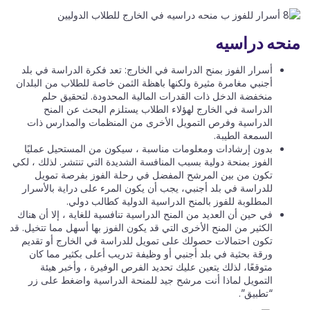
حه دراسيه
أسرار الفوز بمنح الدراسة في الخارج: تعد فكرة الدراسة في بلد
أجنبي مغامرة مثيرة ولكنها باهظة الثمن خاصة للطلاب من البلدان
منخفضة الدخل ذات القدرات المالية المحدودة. لتحقيق حلم
الدراسة في الخارج لهؤلاء الطلاب يستلزم البحث عن المنح
الدراسية وفرص التمويل الأخرى من المنظمات والمدارس ذات
السمعة الطيبة.
بدون إرشادات ومعلومات مناسبة ، سيكون من المستحيل عمليًا
الفوز بمنحة دولية بسبب المنافسة الشديدة التي تنتشر. لذلك ، لكي
تكون من بين المرشح المفضل في رحلة الفوز بفرصة تمويل
للدراسة في بلد أجنبي، يجب أن يكون المرء على دراية بالأسرار
المطلوبة للفوز بالمنح الدراسية الدولية كطالب دولي.
في حين أن العديد من المنح الدراسية تنافسية للغاية ، إلا أن هناك
الكثير من المنح الأخرى التي قد يكون الفوز بها أسهل مما تتخيل. قد
تكون احتمالات حصولك على تمويل للدراسة في الخارج أو تقديم
ورقة بحثية في بلد أجنبي أو وظيفة تدريب أعلى بكثير مما كان
متوقعًا، لذلك يتعين عليك تحديد الفرص الوفيرة ، وأخبر هيئة
التمويل لماذا أنت مرشح جيد للمنحة الدراسية واضغط على زر
“تطبيق”.