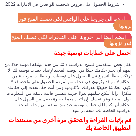
شروط الحصول على قروض شخصية للوافدين في الامارات 2022
انضم الى جروبنا علي الواتس لكي تصلك المنح فور
ولها
انضم ايضا الى جروبنا على التلجرام لكي تصلك المنح
ر نزولها
صل على خطابات توصية جيدة
ل بعض المتقدمين للمنح الدراسية دائمًا من هذه الوثيقة المهمة جدًا. من
مهم أن تخبر حكامك جيدًا في الوقت المحدد لإعداد خطاب توصية لك. لا
تكب خطأ التسرع في الحصول على توصيات أو خطابات مرجعية من
حكام لأنهم قد يكونون في عجلة من أمرهم للحصول على واحدة قد لا
ن انعكاسًا حقيقيًا لقدراتك الأكاديمية ومن أنت حقًا. تحدث إلى حكامك
كرًا ، وإذا أمكن سلمهم يدويًا حزمة تتضمن قائمة دقيقة من المعلومات
ل المنحة وعن نفسك. إن اتخاذ هذه الخطوة يجعل من السهل على
حكام أن يكتبوا لك خطاب توصية جيد يعد إضافة إلى رحلة المنحة
دراسية الخاصة بك. منحه دراسيه
 بإثبات القراءة والتحقق مرة أخرى من مستندات
تطبيق الخاصة بك