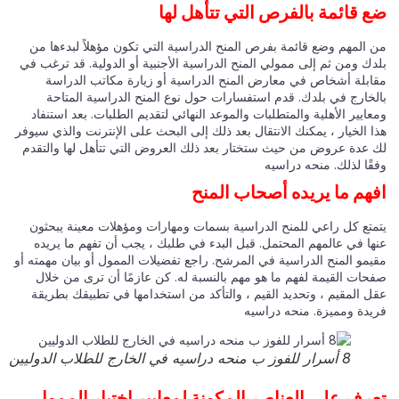
 قائمة بالفرص التي تتأهل لها
 المهم وضع قائمة بفرص المنح الدراسية التي تكون مؤهلاً لبدءها من
دك ومن ثم إلى ممولي المنح الدراسية الأجنبية أو الدولية. قد ترغب في
ابلة أشخاص في معارض المنح الدراسية أو زيارة مكاتب الدراسة
لخارج في بلدك. قدم استفسارات حول نوع المنح الدراسية المتاحة
ايير الأهلية والمتطلبات والموعد النهائي لتقديم الطلبات. بعد استنفاد
 الخيار ، يمكنك الانتقال بعد ذلك إلى البحث على الإنترنت والذي سيوفر
 عدة عروض من حيث ستختار بعد ذلك العروض التي تتأهل لها والتقدم
ًا لذلك. منحه دراسيه
هم ما يريده أصحاب المنح
متع كل راعي للمنح الدراسية بسمات ومهارات ومؤهلات معينة يبحثون
ها في عالمهم المحتمل. قبل البدء في طلبك ، يجب أن تفهم ما يريده
يمو المنح الدراسية في المرشح. راجع تفضيلات الممول أو بيان مهمته أو
حات القيمة لفهم ما هو مهم بالنسبة له. كن عازمًا أن ترى من خلال
ل المقيم ، وتحديد القيم ، والتأكد من استخدامها في تطبيقك بطريقة
يدة ومميزة. منحه دراسيه
8 أسرار للفوز ب منحه دراسيه في الخارج للطلاب الدوليين
رف على العناصر المكونة لمعايير اختيار الممول