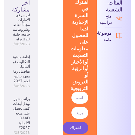
الفئات
اشترك
آخر
في
الشعبية
مشاركة
النشرة
ادرس في
منح
الإمارات
الإخبارية
دراسية
مجاناً: تفاصيل
لدينا
وشروط منحة
موضوعات
للحصول
جامعة خليفة
عامة
للدكتوراه.
على
06/08/2026
معلومات
التحديث
إقامة مدفوعة
أو الأخبار
التكاليف في
ألمانيا:
أو الرؤية
تفاصيل زمالة
أو
معهد برلين
العروض
لعام 2027.
06/08/2026
الترويجية
براتب شهري
وبدل أبحاث:
كيف تحصل
على منحة
DAAD
الألمانية
اشتراك
2027؟
05/08/2026