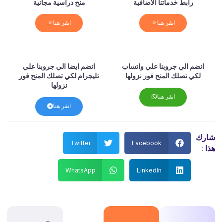
رابط خدماتنا الاضافية
منح دراسية مجانية
انقر هنا
انقر هنا
انضم الي جروبنا علي واتساب
انضم ايضا الي جروبنا علي
لكي تصلك المنح فور نزولها
تليجرام لكي تصلك المنح فور
نزولها
انقر هنا
انقر هنا
رك
Twitter
Facebook
 :
WhatsApp
LinkedIn