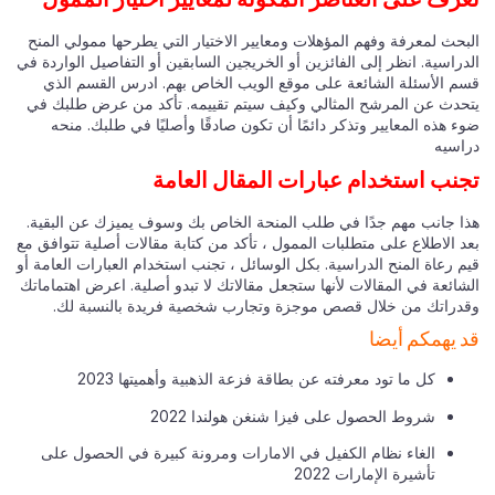
بحث لمعرفة وفهم المؤهلات ومعايير الاختيار التي يطرحها ممولي المنح
راسية. انظر إلى الفائزين أو الخريجين السابقين أو التفاصيل الواردة في
م الأسئلة الشائعة على موقع الويب الخاص بهم. ادرس القسم الذي
حدث عن المرشح المثالي وكيف سيتم تقييمه. تأكد من عرض طلبك في
 هذه المعايير وتذكر دائمًا أن تكون صادقًا وأصليًا في طلبك. منحه
اسيه
نب استخدام عبارات المقال العامة
ا جانب مهم جدًا في طلب المنحة الخاص بك وسوف يميزك عن البقية.
د الاطلاع على متطلبات الممول ، تأكد من كتابة مقالات أصلية تتوافق مع
 رعاة المنح الدراسية. بكل الوسائل ، تجنب استخدام العبارات العامة أو
شائعة في المقالات لأنها ستجعل مقالاتك لا تبدو أصلية. اعرض اهتماماتك
دراتك من خلال قصص موجزة وتجارب شخصية فريدة بالنسبة لك.
 يهمكم أيضا
كل ما تود معرفته عن بطاقة فزعة الذهبية وأهميتها 2023
شروط الحصول على فيزا شنغن هولندا 2022
الغاء نظام الكفيل في الامارات ومرونة كبيرة في الحصول على
تأشيرة الإمارات 2022