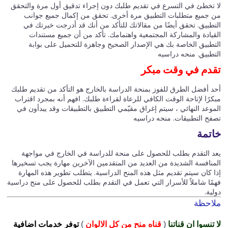
 تخطئ في التسرع في تقديم طلبك دون إجراء تدقيق أول مرة والتحقق
 جميع متطلبات التطبيق مرة أخرى. تحقق من إكمال جميع جوانب
تطبيق. تحقق أيضًا من مقالاتك للتأكد من أنك قد أدرجت خبرتك في
قيادة والمشاركة المجتمعية واهتمامك. تأكد من أن جميع مستندات
تطبيق الخاصة بك هي الإصدار الصحيح وجاهزة للتحميل على بوابة
تطبيق. منحه دراسيه
دم في وقت مبكر
د أفضل الطرق للفوز بمنحة الدراسة بالخارج هو التأكد من تقديم طلبك
رًا لإتاحة الوقت الكافي للرعاة لقراءة طلبك. افهم أنه بمجرد اقتراب
وعد النهائي ، سيتم إغراق مقيّمي التطبيق بالتطبيقات وقد يبدأون في
فح التطبيقات. منحه دراسيه
تمة
د التقدم بطلب للحصول على منحة للدراسة في الخارج في مواجهة
منافسة الشديدة من العديد من المتقدمين الآخرين مهارة يجب تسخيرها
ا كان سيتم تقديم مثل هذه المنح الدراسية. يتطلب تطوير هذه المهارة
مًا شاملاً للأسرار التي تعمل في التقدم بطلب للحصول على منح دراسية
لية.
احظة
تنسوا ان قناتنا
(
قناه منح من كل الالوان
)
توفر خدمات اضافية