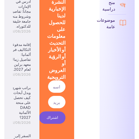
النشرة
ادرس في
منح
الإمارات
الإخبارية
دراسية
مجاناً: تفاصيل
لدينا
وشروط منحة
موضوعات
للحصول
جامعة خليفة
عامة
للدكتوراه.
على
06/08/2026
معلومات
التحديث
إقامة مدفوعة
أو الأخبار
التكاليف في
ألمانيا:
أو الرؤية
تفاصيل زمالة
أو
معهد برلين
العروض
لعام 2027.
06/08/2026
الترويجية
براتب شهري
وبدل أبحاث:
كيف تحصل
على منحة
DAAD
الألمانية
اشتراك
2027؟
05/08/2026
السفر إلى