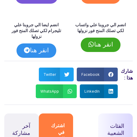
انضم الي جروبنا علي واتساب
انضم ايضا الي جروبنا علي
لكي تصلك المنح فور نزولها
تليجرام لكي تصلك المنح فور
نزولها
انقر هنا
انقر هنا
شارك
Twitter
Facebook
هذا :
WhatsApp
LinkedIn
الفئات
اشترك
آخر
في
الشعبية
مشاركة