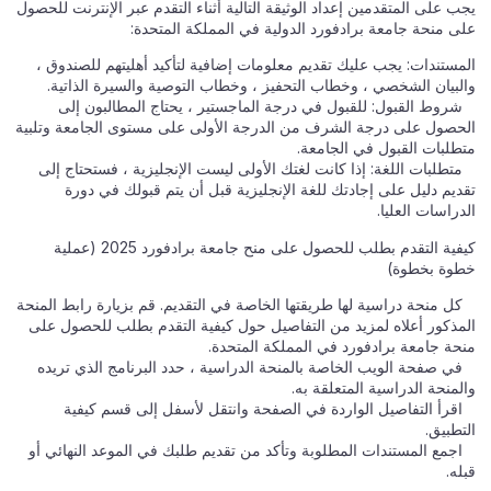
يجب على المتقدمين إعداد الوثيقة التالية أثناء التقدم عبر الإنترنت للحصول
على منحة جامعة برادفورد الدولية في المملكة المتحدة:
المستندات: يجب عليك تقديم معلومات إضافية لتأكيد أهليتهم للصندوق ،
والبيان الشخصي ، وخطاب التحفيز ، وخطاب التوصية والسيرة الذاتية.
شروط القبول: للقبول في درجة الماجستير ، يحتاج المطالبون إلى
الحصول على درجة الشرف من الدرجة الأولى على مستوى الجامعة وتلبية
متطلبات القبول في الجامعة.
متطلبات اللغة: إذا كانت لغتك الأولى ليست الإنجليزية ، فستحتاج إلى
تقديم دليل على إجادتك للغة الإنجليزية قبل أن يتم قبولك في دورة
الدراسات العليا.
كيفية التقدم بطلب للحصول على منح جامعة برادفورد 2025 (عملية
خطوة بخطوة)
كل منحة دراسية لها طريقتها الخاصة في التقديم. قم بزيارة رابط المنحة
المذكور أعلاه لمزيد من التفاصيل حول كيفية التقدم بطلب للحصول على
منحة جامعة برادفورد في المملكة المتحدة.
في صفحة الويب الخاصة بالمنحة الدراسية ، حدد البرنامج الذي تريده
والمنحة الدراسية المتعلقة به.
اقرأ التفاصيل الواردة في الصفحة وانتقل لأسفل إلى قسم كيفية
التطبيق.
اجمع المستندات المطلوبة وتأكد من تقديم طلبك في الموعد النهائي أو
قبله.