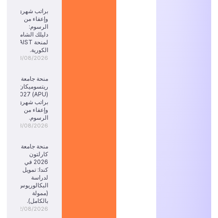
براتب شهري
وإعفاء من
الرسوم:
دليلك الشامل
لمنحة KAIST
الكورية.
03/08/2026
منحة جامعة
ريتسوميكان
(APU) 2027:
براتب شهري
وإعفاء من
الرسوم.
03/08/2026
منحة جامعة
كارلتون
2026 في
كندا: تمويل
لدراسة
البكالوريوس
(ممولة
بالكامل).
02/08/2026