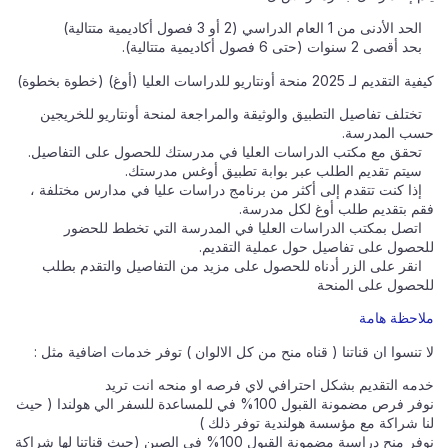
الحد الأدنى من 1 العام الدراسي (2 أو 3 فصول أكاديمية متتالية)
بحد أقصى 2 سنوات (حتى 6 فصول أكاديمية متتالية).
كيفية التقديم لـ 2025 منحة أونتاريو للدراسات العليا (أوغ) (خطوة بخطوة)
تختلف تفاصيل التطبيق والوثيقة والمراجعة لمنحة أونتاريو للخريجين
حسب المدرسة.
تحقق مع مكتب الدراسات العليا في مدرستك للحصول على التفاصيل.
سيتم تقديم الطلب عبر بوابة تطبيق أوغس مدرستك.
إذا كنت تتقدم إلى أكثر من برنامج دراسات عليا في مدارس مختلفة ،
فقم بتقديم طلب أوغ لكل مدرسة.
اتصل بمكتب الدراسات العليا في المدرسة التي تخطط للحضور
للحصول على تفاصيل حول عملية التقديم.
انقر على الزر أدناه للحصول على مزيد من التفاصيل والتقدم بطلب
للحصول على المنحة
ملاحظة هامة
لا تنسوا ان قناتنا ( قناه منح من كل الالوان ) توفر خدمات اضافية مثل :
خدمه التقديم بشكل احترافي لاي فرصه او منحه انت تريد
نوفر فرص مضمونة القبول 100% في للمساعدة للسفر الي هولندا ( حيث
لنا شراكة مع مؤسسة هولندية توفر ذلك )
نوفر منح دراسية مضمونة القبول 100% في الصين (حيث قناتنا لها شراكة