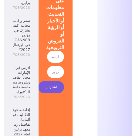
على
برلين.
معلومات
07/08/2026
التحديث
أو الأخبار
سفر وإقامة
مجانية: كيف
أو الرؤية
تشارك في
أو
مؤتمر
العروض
ICANN88
في البرتغال
الترويجية
2027؟
07/08/2026
ادرس في
الإمارات
مجاناً: تفاصيل
وشروط منحة
اشتراك
جامعة خليفة
للدكتوراه.
06/08/2026
إقامة مدفوعة
التكاليف في
ألمانيا:
تفاصيل زمالة
معهد برلين
لعام 2027.