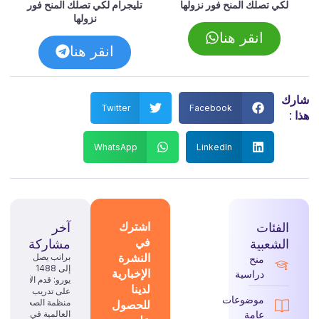
لكي تصلك المنح فور نزولها
تليجرام لكي تصلك المنح فور
نزولها
انقر هنا
انقر هنا
شارك
Twitter
Facebook
هذا :
WhatsApp
LinkedIn
الفئات
اشترك
آخر
في
الشعبية
مشاركة
النشرة
براتب يصل
منح
إلى 1488
الإخبارية
دراسية
يورو: قدم الآن
لدينا
على تدريب
موضوعات
للحصول
منظمة الصحة
عامة
العالمية في