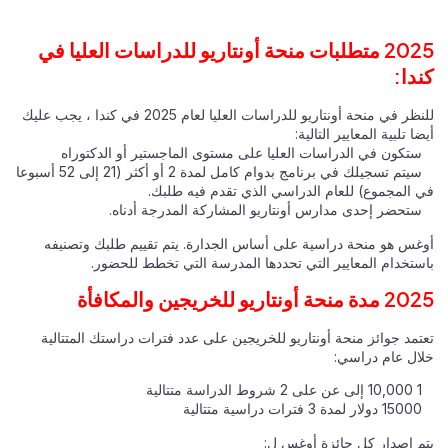
2025 متطلبات منحة أونتاريو للدراسات العليا في
كندا:
للنظر في منحة أونتاريو للدراسات العليا لعام 2025 في كندا ، يجب عليك
أيضا تلبية المعايير التالية:
ستكون في الدراسات العليا على مستوى الماجستير أو الدكتوراه
سيتم تسجيلك في برنامج بدوام كامل لمدة 2 أو أكثر (21 إلى 52 أسبوعا
في المجموع) للعام الدراسي الذي تقدم فيه طلبك.
ستحضر إحدى مدارس أونتاريو المشاركة المدرجة أدناه.
أوغس هو منحة دراسية على أساس الجدارة. يتم تقييم طلبك وتصنيفه
باستخدام المعايير التي تحددها المدرسة التي تخطط للحضور.
2025 مدة منحة أونتاريو للخريجين والمكافأة
تعتمد جوائز منحة أونتاريو للخريجين على عدد فترات دراستك المتتالية
خلال عام دراسي:
1 10,000 إلى عن على 2 شروط الدراسة متتالية
15000 دولار لمدة 3 فترات دراسية متتالية
يتم إصدار كل جائزة أوغس ل: