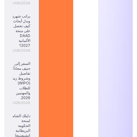
06/08/2026
براتب شهري
وبدل أبحاث:
كيف تحصل
على منحة
DAAD
الألمانية
2027؟
05/08/2026
السفر إلى
جنيف مجاناً:
تفاصيل
وشروط زمالة
(WIPO)
للطلاب
والمهنيين
2026.
05/08/2026
دليلك الشامل
لمنحة
الحكومة
البريطانية
(تشيفنينغ)