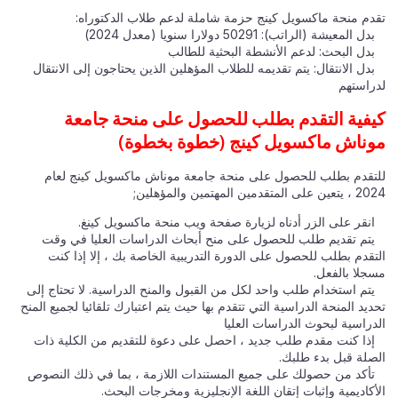
تقدم منحة ماكسويل كينج حزمة شاملة لدعم طلاب الدكتوراه:
بدل المعيشة (الراتب): 50291 دولارا سنويا (معدل 2024)
بدل البحث: لدعم الأنشطة البحثية للطالب
بدل الانتقال: يتم تقديمه للطلاب المؤهلين الذين يحتاجون إلى الانتقال
لدراستهم
كيفية التقدم بطلب للحصول على منحة جامعة
موناش ماكسويل كينج (خطوة بخطوة)
للتقدم بطلب للحصول على منحة جامعة موناش ماكسويل كينج لعام
2024 ، يتعين على المتقدمين المهتمين والمؤهلين;
انقر على الزر أدناه لزيارة صفحة ويب منحة ماكسويل كينغ.
يتم تقديم طلب للحصول على منح أبحاث الدراسات العليا في وقت
التقدم بطلب للحصول على الدورة التدريبية الخاصة بك ، إلا إذا كنت
مسجلا بالفعل.
يتم استخدام طلب واحد لكل من القبول والمنح الدراسية. لا تحتاج إلى
تحديد المنحة الدراسية التي تتقدم بها حيث يتم اعتبارك تلقائيا لجميع المنح
الدراسية لبحوث الدراسات العليا
إذا كنت مقدم طلب جديد ، احصل على دعوة للتقديم من الكلية ذات
الصلة قبل بدء طلبك.
تأكد من حصولك على جميع المستندات اللازمة ، بما في ذلك النصوص
الأكاديمية وإثبات إتقان اللغة الإنجليزية ومخرجات البحث.