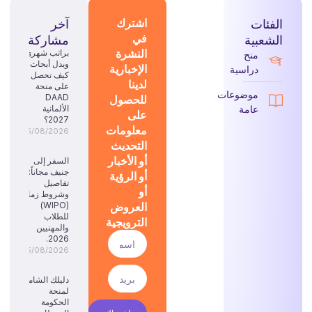
الفئات
اشترك
آخر
في
الشعبية
مشاركة
النشرة
براتب شهري
منح
وبدل أبحاث:
الإخبارية
دراسية
كيف تحصل
لدينا
على منحة
موضوعات
للحصول
DAAD
عامة
الألمانية
على
2027؟
معلومات
05/08/2026
التحديث
أو الأخبار
السفر إلى
جنيف مجاناً:
أو الرؤية
تفاصيل
أو
وشروط زمالة
العروض
(WIPO)
للطلاب
الترويجية
والمهنيين
2026.
05/08/2026
دليلك الشامل
لمنحة
الحكومة