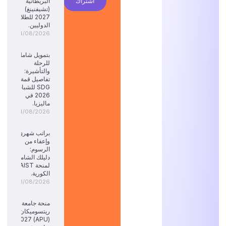
اشتراك
البريطانية
(تشيفنينغ)
2027 للطلاب
الدوليين.
04/08/2026
بتمويل شامل
للرحلة
والتأشيرة:
تفاصيل قمة
SDG للشباب
2026 في
ماليزيا.
04/08/2026
براتب شهري
وإعفاء من
الرسوم:
دليلك الشامل
لمنحة KAIST
الكورية.
03/08/2026
منحة جامعة
ريتسوميكان
(APU) 2027: