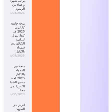
براتب شهري
وإعفاء من
الرسوم.
03/08/2026
منحة جامعة
كارلتون
2026 في
كندا: تمويل
لدراسة
البكالوريوس
(ممولة
بالكامل).
02/08/2026
منحة دبي
الممولة
بالكامل
2026: احضر
منتدى الشباب
الاستراتيجي
مجاناً.
02/08/2026
ادرس في
السويد