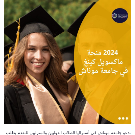
تدعو جامعة موناش في أستراليا الطلاب الدوليين والمنزليين للتقدم بطلب