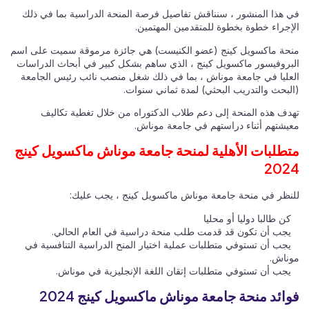
في هذا المنشور ، سنناقش تفاصيل فرصة المنحة الدراسية بما في ذلك
الإجراء خطوة بخطوة للمتقدمين المهتمين.
منحة ماكسويل كينج (عضو الكنيست) هي جائزة مرموقة سميت على اسم
البروفيسور ماكسويل كينج ، الذي ساهم بشكل كبير في أبحاث الدراسات
العليا في جامعة موناش ، بما في ذلك شغل منصب نائب رئيس الجامعة
(البحث والتدريب البحثي) لمدة ثماني سنوات.
تهدف هذه المنحة إلى دعم طلاب الدكتوراه من خلال تغطية تكاليف
معيشتهم أثناء دراستهم في جامعة موناش.
متطلبات الأهلية لمنحة جامعة موناش ماكسويل كينج
2024
للنظر في منحة جامعة موناش ماكسويل كينج ، يجب عليك:
كن طالبا دوليا أو محليا
يجب أن تكون قد قدمت طلب منحة دراسية في العام الحالي.
يجب أن تستوفي متطلبات عملية اختيار المنح الدراسية التنافسية في
موناش.
يجب أن تستوفي متطلبات إتقان اللغة الإنجليزية في موناش.
فوائد منحة جامعة موناش ماكسويل كينج 2024