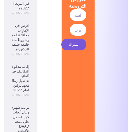
في البرتغال
الترويجية
2027؟
07/08/2026
ادرس في
الإمارات
مجاناً: تفاصيل
وشروط منحة
اشتراك
جامعة خليفة
للدكتوراه.
06/08/2026
إقامة مدفوعة
التكاليف في
ألمانيا:
تفاصيل زمالة
معهد برلين
لعام 2027.
06/08/2026
براتب شهري
وبدل أبحاث:
كيف تحصل
على منحة
DAAD
الألمانية