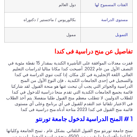
الفئات المسموح لها
دول العالم
مستوى الدراسة
بكالوريوس / ماجستير / دكتوراه
التمويل
ممول
اصيل عن منح دراسية فى كندا
قفزت معدلات الموافقة على التأشيرة الكندية بمقدار 15 نقطة مئوية في
النصف الأول من عام 2022. أصبحت كندا مكانا مثاليا لدراسات التعليم
الي. اللغة الإنجليزية في كل مكان. إذا كنت تنوي الدراسة في كندا
لتسجيل في إحدى الجامعات الكندية ، فإن النوع الأول من المنح
دراسية والجوائز التي يجب أن تبحث عنها هو منحة القبول. لقد شاركنا
ئمة بجميع الجامعات الكندية التي تقدم منحا دراسية للدخول في كندا
طلاب الدوليين. لا تتطلب معظم منح القبول طلبا منفصلا. يتم أخذ الطلاب
الاعتبار تلقائيا عند التقدم للقبول في أي برنامج وعلى أي مستوى.
 منح القبول في كندا 2023 متاحة أدناه.منح دراسية فى كندا
ح جامعة تورنتو منح القبول التلقائي. بشكل عام ، تمنح الجامعة وكلياتها
وكلياتها وأقسامها ما يقرب من 4500 منحة دراسية للدخول. لمزيد من