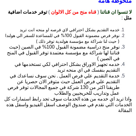
حوظة هامة
تنسوا ان قناتنا
(
قناه منح من كل الالوان
)
توفر خدمات اضافية
ل
:
خدمه التقديم بشكل احترافي لاي فرصه او منحه انت تريد
نوفر فرص مضمونة القبول 100% في للمساعدة للسفر الي هولندا
( حيث لنا شراكة مع مؤسسة هولندية توفر ذلك )
نوفر منح دراسية مضمونة القبول 100% في الصين (حيث
قناتنا لها شراكة مع مؤسسة معتمدة توفر القبول في المنح
في الصين )
خدمه تجهيز الاوراق بشكل احترافي لكي تستخدمها في
التقديم بنفسك في اي منحه تريد
خدمة التقديم علي فرص العمل . نحن سوف نساعدك في
التقديم علي فرص العمل حيث متوفر الان حصريا عن
طريقنا اكثر من 130 شركة في جميع المجالات توفر فرص
عمل وتداريب للخريجيين والطلاب
ذا تريد اي خدمه من هذه الخدمات سوف تجد رابط استمارات كل
خدمات التي نقدم في صندوق الوصف اسفل الفيديو واسفل هذه
مقالة