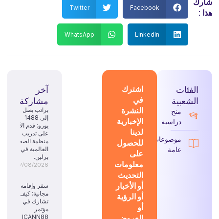
رك
Twitter
Facebook
 :
WhatsApp
LinkedIn
الفئات
اشترك
آخر
في
الشعبية
مشاركة
النشرة
براتب يصل
منح
إلى 1488
الإخبارية
دراسية
يورو: قدم الآن
لدينا
على تدريب
موضوعات
للحصول
منظمة الصحة
عامة
العالمية في
على
برلين.
معلومات
07/08/2026
التحديث
أو الأخبار
سفر وإقامة
مجانية: كيف
أو الرؤية
تشارك في
أو
مؤتمر
العروض
ICANN88