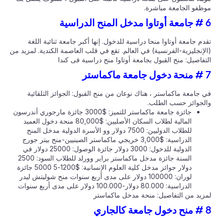
ظفو الجامعة مباشرة.
م جامعة أوتاوا منحا دراسية للدخول. إنها أكبر جامعة ثنائية اللغة
لإنجليزية-الفرنسية) في العالم. تقع في قلب العاصمة الكندية. لمزيد من
تفاصيل:
منح القبول بجامعة أوتاوا
منح دراسية فى كندا
 جامعة ماكماستر ، هناك نوعان من منح القبول: الجوائز التلقائية
لجوائز حسب الطلب.
جائزة جامعة ماكماستر للتميز: $3000 جائزة مارجوري أندرسون
المالية لطلاب السكان الأصليين: $80,000 منحة دخول العميد
للطلاب الدوليين: 7500 دولار وو الأسرة الدولية مدخل المنح
الدراسية: $3,000 خريجي ماكماستر الصينيين-منح بيتر جورج
الدولية للدخول: 3000 دولار جائزة الوصول: 25000 دولار في
السنة جائزة مدخل ماكماستر براير وورلد للطلاب السود: 2500
دولار جوائز مدخل كلية العلوم الإنسانية: $1200-5 5000 جائزة
لوران: 100000 دولار على مدى أربع سنوات منح شوليتش ليدر
الدراسية: 80.000 دولار-100.000 دولار على مدى أربع سنوات
زيد من التفاصيل:
منحة مدخل ماكماستر