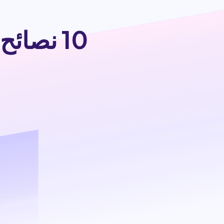
10 نصائح ذهبية للاستعداد للامتحانات بنجاح