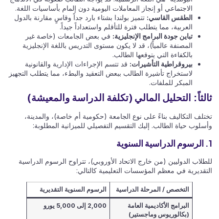
الاجتماعي أو إنجاز المعاملات اليومية دون إلمام بأساسيات اللغة.
الطقس القاسي:
تتميز بولندا بشتاء بارد جداً وقاسٍ مقارنة بالدول
العربية، مما يتطلب فترة للتأقلم واستعداداً جيداً.
تباين جودة البرامج الإنجليزية:
في بعض الجامعات (خاصة غير
المصنفة عالمياً)، قد لا يكون مستوى التدريس باللغة الإنجليزية
بالكفاءة التي يتوقعها الطالب.
بيروقراطية التأشيرات:
قد تتسم الإجراءات الإدارية والقانونية
لاستخراج تأشيرة الطالب ببعض التعقيد والبطء، مما يتطلب التجهيز
المبكر للملفات.
ثالثاً: التحليل المالي (تكلفة الدراسة والمعيشة)
تختلف التكاليف بناءً على نوع الجامعة (حكومية أم خاصة)، والمدينة،
وأسلوب حياة الطالب. إليك التقسيم التفصيلي للميزانية المطلوبة:
1. الرسوم الدراسية السنوية
للطلاب الدوليين (من خارج الاتحاد الأوروبي)، تتراوح الرسوم الدراسية
التقديرية في معظم المؤسسات التعليمية كالتالي:
التخصص / المرحلة الدراسية
الرسوم السنوية التقديرية
البرامج الأكاديمية العامة
2,000 إلى 5,000 يورو
(بكالوريوس وماجستير)