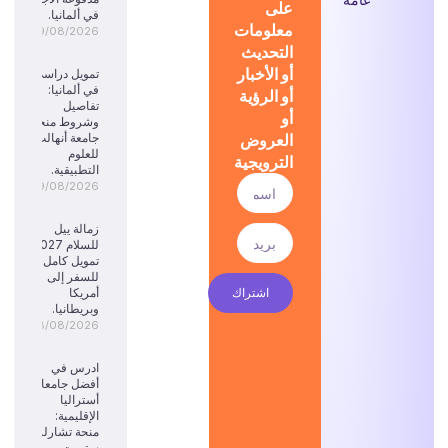
على
في ألمانيا.
معلومات
09/08/2026
التحديث
أو الأخبار
تمويل دراسي
في ألمانيا:
أو الرؤية
تفاصيل
أو
وشروط منحة
العروض
جامعة أنهالت
للعلوم
الترويجية
التطبيقية.
09/08/2026
زمالة ييل
للسلام 2027:
تمويل كامل
للسفر إلى
اشتراك
أمريكا
وبريطانيا.
08/08/2026
ادرس في
أفضل جامعات
أستراليا
الإقليمية:
منحة تشارلز
ستورت