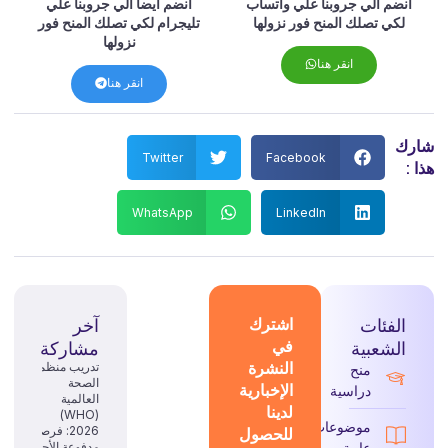
انضم الي جروبنا علي واتساب
انضم ايضا الي جروبنا علي
لكي تصلك المنح فور نزولها
تليجرام لكي تصلك المنح فور
نزولها
انقر هنا
انقر هنا
شارك
Twitter
Facebook
هذا :
WhatsApp
LinkedIn
الفئات
اشترك
آخر
في
الشعبية
مشاركة
النشرة
تدريب منظمة
منح
الصحة
الإخبارية
دراسية
العالمية
لدينا
(WHO)
موضوعات
للحصول
2026: فرصة
عامة
مدفوعة الأجر