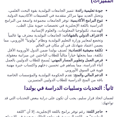
المميزات)
جودة تعليمية رائدة:
تتميز الجامعات البولندية بقوة البحث العلمي،
وتحتل العديد منها مراكز متقدمة في التصنيفات الأكاديمية الدولية.
تنوع البرامج الأكاديمية:
توفر الجامعات مجموعة واسعة من البرامج
الدراسية باللغة الإنجليزية في تخصصات حيوية مثل: الطب،
الهندسة، تكنولوجيا المعلومات، والعلوم الإنسانية.
الاعتراف الدولي بالشهادات:
الجامعات البولندية معترف بها عالمياً
وتخضع لمعايير وزارة التعليم البولندية ونظام “بولونيا” الأوروبي، مما
يضمن اعتماد شهادتك في أي مكان في العالم.
تكلفة معيشية اقتصادية:
تُصنف بولندا ضمن الدول الأوروبية الأقل
تكلفة، مما يجعلها خياراً مثالياً للطلاب الباحثين عن ميزانية معقولة.
فرص العمل وتطوير المسار المهني:
يُسمح للطلاب الدوليين بالعمل
أثناء الدراسة، مما يساهم في تحسين دخلهم واكتساب خبرة مهنية
قوية في السوق الأوروبي.
الدعم المالي والمنح:
تقدم الحكومة البولندية والمؤسسات الخاصة
باقة من المنح الدراسية للطلاب الدوليين المتميزين.
ثانياً: التحديات وسلبيات الدراسة في بولندا
لضمان اتخاذ قرار سليم، يجب أن تكون على دراية ببعض التحديات التي قد
تواجهك:
حاجز اللغة:
رغم توفر برامج باللغة الإنجليزية، إلا أن “اللغة
البولندية” هي اللغة الرسمية. قد يواجه الطالب صعوبة في الاندماج