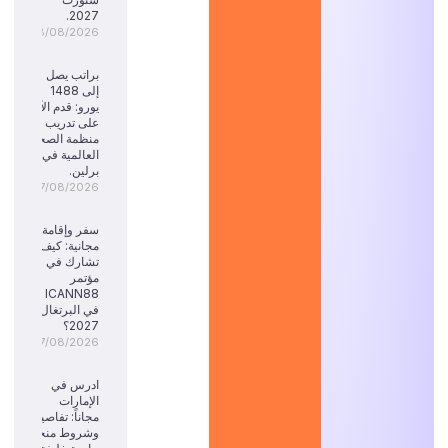
2027.
08/08/2026
براتب يصل
إلى 1488
يورو: قدم الآن
على تدريب
منظمة الصحة
العالمية في
برلين.
07/08/2026
سفر وإقامة
مجانية: كيف
تشارك في
مؤتمر
ICANN88
في البرتغال
2027؟
07/08/2026
ادرس في
الإمارات
مجاناً: تفاصيل
وشروط منحة