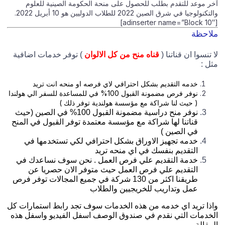
خر موعد للتقدم بطلب للحصول على منحة الحكومة الصينية للعلوم
والتكنولوجيا في شرق الصين 2022 للطلاب الدوليين هو 10 أبريل 2022.
[adinsert
لاحظة
ا تنسوا ان قناتنا (
قناه منح من كل الالوان
) توفر خدمات اضافية
ثل :
خدمه التقديم بشكل احترافي لاي فرصه او منحه انت تريد
نوفر فرص مضمونة القبول 100% في للمساعدة للسفر الي هولندا
( حيث لنا شراكة مع مؤسسة هولندية توفر ذلك )
نوفر منح دراسية مضمونة القبول 100% في الصين (حيث
قناتنا لها شراكة مع مؤسسة معتمدة توفر القبول في المنح
في الصين )
خدمه تجهيز الاوراق بشكل احترافي لكي تستخدمها في
التقديم بنفسك في اي منحه تريد
خدمة التقديم علي فرص العمل . نحن سوف نساعدك في
التقديم علي فرص العمل حيث متوفر الان حصريا عن
طريقنا اكثر من 130 شركة في جميع المجالات توفر فرص
عمل وتداريب للخريجيين والطلاب
اذا تريد اي خدمه من هذه الخدمات سوف تجد رابط استمارات كل
لخدمات التي نقدم في صندوق الوصف اسفل الفيديو واسفل هذه
لمقالة