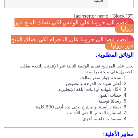
البيئية
[adinsert
انضم الى جروبنا علي الواتس لكي تصلك المنح فور
زولها
انضم ايضا الى جروبنا على التلجرام لكي تصلك المنح
ور نزولها
لوثائق المطلوبة:
جب على المرشح تقديم الوثيقة التالية عبر الإنترنت للتقدم بطلب
لحصول على منحة دراسية:
نسخة جواز سفر صالحة
أعلى شهادات الدرجة والنصوص
HSK شهادة أو إثبات اللغة الإنجليزية
خطاب القبول
رسالتا توصية
خطة دراسية أو مقترح بحثي بحد أدنى 800 كلمة
استمارة الفحص البدني للأجانب
مستندات داعمة أخرى
عايير الأهلية: