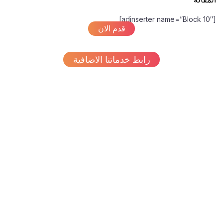
[adinsert
قدم الان
رابط خدماتنا الاضافية