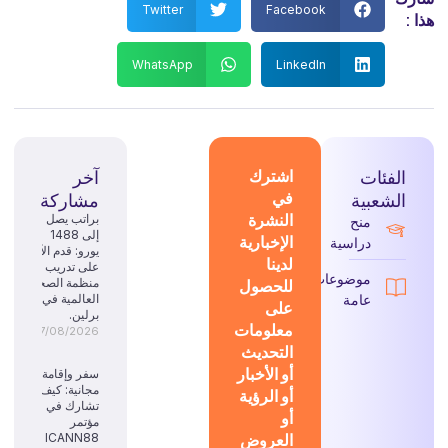
Twitter
Facebook
ذا :
WhatsApp
LinkedIn
الفئات
اشترك
آخر
في
الشعبية
مشاركة
النشرة
براتب يصل
منح
إلى 1488
الإخبارية
دراسية
يورو: قدم الآن
لدينا
على تدريب
موضوعات
للحصول
منظمة الصحة
عامة
العالمية في
على
برلين.
معلومات
07/08/2026
التحديث
أو الأخبار
سفر وإقامة
مجانية: كيف
أو الرؤية
تشارك في
أو
مؤتمر
العروض
ICANN88