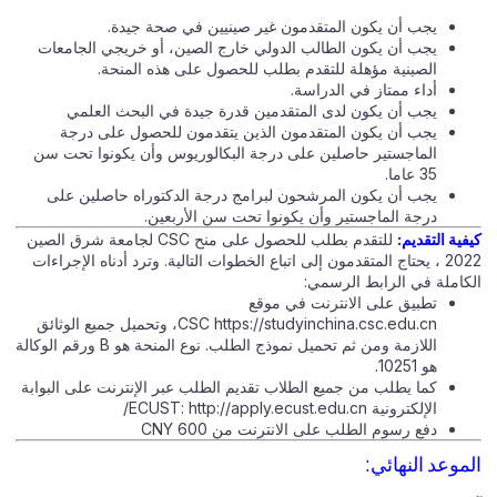
يجب أن يكون المتقدمون غير صينيين في صحة جيدة.
يجب أن يكون الطالب الدولي خارج الصين، أو خريجي الجامعات
الصينية مؤهلة للتقدم بطلب للحصول على هذه المنحة.
أداء ممتاز في الدراسة.
يجب أن يكون لدى المتقدمين قدرة جيدة في البحث العلمي
يجب أن يكون المتقدمون الذين يتقدمون للحصول على درجة
الماجستير حاصلين على درجة البكالوريوس وأن يكونوا تحت سن
35 عاما.
يجب أن يكون المرشحون لبرامج درجة الدكتوراه حاصلين على
درجة الماجستير وأن يكونوا تحت سن الأربعين.
يفية التقديم:
للتقدم بطلب للحصول على منح CSC لجامعة شرق الصين
2022 ، يحتاج المتقدمون إلى اتباع الخطوات التالية. وترد أدناه الإجراءات
لكاملة في الرابط الرسمي:
تطبيق على الانترنت في موقع
CSC https://studyinchina.csc.edu.cn، وتحميل جميع الوثائق
اللازمة ومن ثم تحميل نموذج الطلب. نوع المنحة هو B ورقم الوكالة
هو 10251.
كما يطلب من جميع الطلاب تقديم الطلب عبر الإنترنت على البوابة
الإلكترونية ECUST: http://apply.ecust.edu.cn/
دفع رسوم الطلب على الانترنت من 600 CNY
لموعد النهائي: