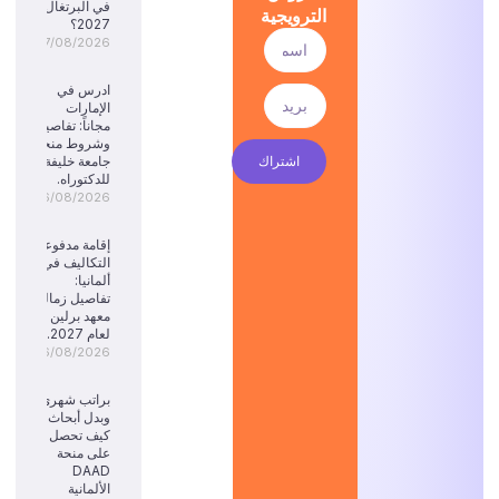
في البرتغال
الترويجية
2027؟
07/08/2026
ادرس في
الإمارات
مجاناً: تفاصيل
وشروط منحة
اشتراك
جامعة خليفة
للدكتوراه.
06/08/2026
إقامة مدفوعة
التكاليف في
ألمانيا:
تفاصيل زمالة
معهد برلين
لعام 2027.
06/08/2026
براتب شهري
وبدل أبحاث:
كيف تحصل
على منحة
DAAD
الألمانية