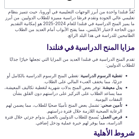
تُعَدُّ فنلندا واحدة من أبرز الوجهات التعليمية في أوروبا، حيث تتميز بنظام
تعليمي عالي الجودة وتقدم فرصًا دراسية مميزة للطلاب الدوليين. من أبرز
ما يميز المنح الدراسية في فنلندا للعام 2024-2025 هو إمكانية التقديم
دون الحاجة لاختبار الآيلتس، مما يفتح الأبواب أمام العديد من الطلاب
الطامحين للدراسة في هذا البلد الرائع.
مزايا المنح الدراسية في فنلندا
تقدم المنح الدراسية في فنلندا العديد من المزايا التي تجعلها خيارًا جذابًا
للطلاب الدوليين:
تغطية الرسوم الدراسية
: تغطي المنح الرسوم الدراسية بالكامل أو
جزئيًا، مما يخفف العبء المالي على الطلاب.
بدل معيشة
: توفر بعض المنح بدلات شهرية لتغطية تكاليف المعيشة،
مما يساعد الطلاب على التركيز على دراستهم دون القلق بشأن
النفقات اليومية.
تأمين صحي
: تشمل بعض المنح تأمينًا صحيًا للطلاب، مما يضمن لهم
الرعاية الصحية اللازمة خلال فترة دراستهم.
فرص العمل
: يُسمح للطلاب الدوليين بالعمل بدوام جزئي خلال فترة
الدراسة، مما يوفر لهم خبرة عملية ودخل إضافي.
شروط الأهلية