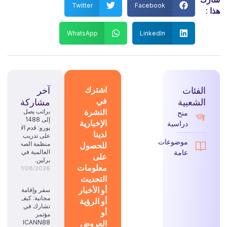
Twitter
Facebook
هذا :
WhatsApp
LinkedIn
الفئات
اشترك
آخر
في
الشعبية
مشاركة
النشرة
براتب يصل
منح
إلى 1488
الإخبارية
دراسية
يورو: قدم الآن
لدينا
على تدريب
موضوعات
للحصول
منظمة الصحة
عامة
العالمية في
على
برلين.
معلومات
07/08/2026
التحديث
أو الأخبار
سفر وإقامة
مجانية: كيف
أو الرؤية
تشارك في
أو
مؤتمر
العروض
ICANN88