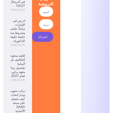
في البرتغال
الترويجية
2027؟
07/08/2026
ادرس في
الإمارات
مجاناً: تفاصيل
وشروط منحة
اشتراك
جامعة خليفة
للدكتوراه.
06/08/2026
إقامة مدفوعة
التكاليف في
ألمانيا:
تفاصيل زمالة
معهد برلين
لعام 2027.
06/08/2026
براتب شهري
وبدل أبحاث:
كيف تحصل
على منحة
DAAD
الألمانية