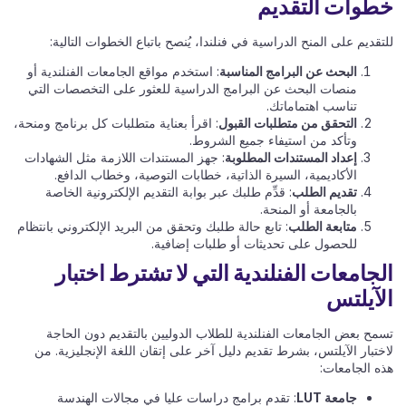
خطوات التقديم
للتقديم على المنح الدراسية في فنلندا، يُنصح باتباع الخطوات التالية:
البحث عن البرامج المناسبة
: استخدم مواقع الجامعات الفنلندية أو
منصات البحث عن البرامج الدراسية للعثور على التخصصات التي
تناسب اهتماماتك.
التحقق من متطلبات القبول
: اقرأ بعناية متطلبات كل برنامج ومنحة،
وتأكد من استيفاء جميع الشروط.
إعداد المستندات المطلوبة
: جهز المستندات اللازمة مثل الشهادات
الأكاديمية، السيرة الذاتية، خطابات التوصية، وخطاب الدافع.
تقديم الطلب
: قدِّم طلبك عبر بوابة التقديم الإلكترونية الخاصة
بالجامعة أو المنحة.
متابعة الطلب
: تابع حالة طلبك وتحقق من البريد الإلكتروني بانتظام
للحصول على تحديثات أو طلبات إضافية.
الجامعات الفنلندية التي لا تشترط اختبار
الآيلتس
تسمح بعض الجامعات الفنلندية للطلاب الدوليين بالتقديم دون الحاجة
لاختبار الآيلتس، بشرط تقديم دليل آخر على إتقان اللغة الإنجليزية. من
هذه الجامعات:
جامعة LUT
: تقدم برامج دراسات عليا في مجالات الهندسة