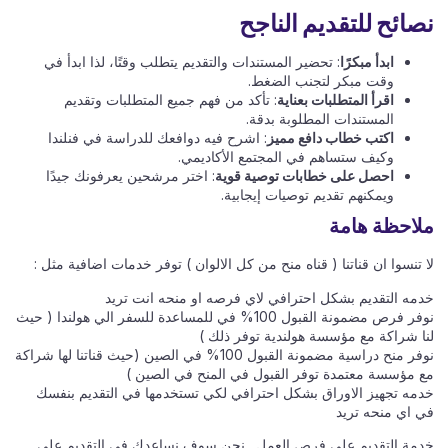
نصائح للتقديم الناجح
ابدأ مبكرًا
: تحضير المستندات والتقديم يتطلب وقتًا، لذا ابدأ في
وقت مبكر لتجنب الضغط.
اقرأ المتطلبات بعناية
: تأكد من فهم جميع المتطلبات وتقديم
المستندات المطلوبة بدقة.
اكتب خطاب دافع مميز
: اشرح فيه دوافعك للدراسة في فنلندا
وكيف ستساهم في المجتمع الأكاديمي.
احصل على خطابات توصية قوية
: اختر مرشحين يعرفونك جيدًا
ويمكنهم تقديم توصيات إيجابية.
ملاحظة هامة
لا تنسوا ان قناتنا ( قناه منح من كل الالوان ) توفر خدمات اضافية مثل :
خدمه التقديم بشكل احترافي لاي فرصه او منحه انت تريد
نوفر فرص مضمونة القبول 100% في للمساعدة للسفر الي هولندا ( حيث
لنا شراكة مع مؤسسة هولندية توفر ذلك )
نوفر منح دراسية مضمونة القبول 100% في الصين (حيث قناتنا لها شراكة
مع مؤسسة معتمدة توفر القبول في المنح في الصين )
خدمه تجهيز الاوراق بشكل احترافي لكي تستخدمها في التقديم بنفسك
في اي منحه تريد
خدمة التقديم علي فرص العمل . نحن سوف نساعدك في التقديم علي