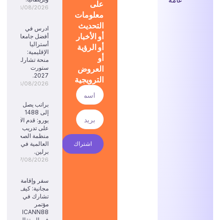
على
08/08/2026
معلومات
التحديث
ادرس في
أو الأخبار
أفضل جامعات
أستراليا
أو الرؤية
الإقليمية:
أو
منحة تشارلز
العروض
ستورت
2027.
الترويجية
08/08/2026
براتب يصل
إلى 1488
يورو: قدم الآن
على تدريب
منظمة الصحة
اشتراك
العالمية في
برلين.
07/08/2026
سفر وإقامة
مجانية: كيف
تشارك في
مؤتمر
ICANN88
في البرتغال