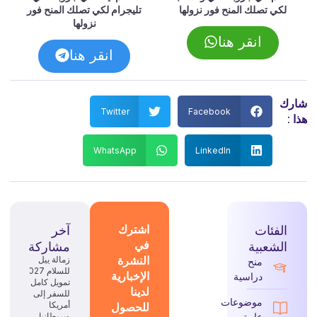
لكي تصلك المنح فور نزولها
تليجرام لكي تصلك المنح فور
نزولها
انقر هنا
انقر هنا
شارك
Twitter
Facebook
هذا :
WhatsApp
LinkedIn
الفئات
اشترك
آخر
في
الشعبية
مشاركة
النشرة
زمالة ييل
منح
للسلام 2027:
الإخبارية
دراسية
تمويل كامل
لدينا
للسفر إلى
موضوعات
للحصول
أمريكا
عامة
وبريطانيا.