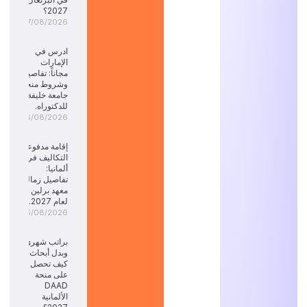
2027؟
07/08/2026
ادرس في
الإمارات
مجاناً: تفاصيل
وشروط منحة
جامعة خليفة
للدكتوراه.
06/08/2026
إقامة مدفوعة
التكاليف في
ألمانيا:
تفاصيل زمالة
معهد برلين
لعام 2027.
06/08/2026
براتب شهري
وبدل أبحاث:
كيف تحصل
على منحة
DAAD
الألمانية