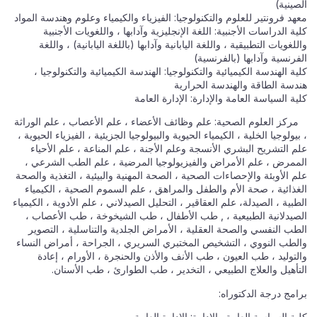
الصينية)
معهد فرونتير للعلوم والتكنولوجيا: الفيزياء والكيمياء وعلوم وهندسة المواد
كلية الدراسات الأجنبية: اللغة الإنجليزية وآدابها ، واللغويات الأجنبية
واللغويات التطبيقية ، واللغة اليابانية وآدابها (باللغة اليابانية) ، واللغة
الفرنسية وآدابها (بالفرنسية)
كلية الهندسة الكيميائية والتكنولوجيا: الهندسة الكيميائية والتكنولوجيا ،
هندسة الطاقة والهندسة الحرارية
كلية السياسة العامة والإدارة: الإدارة العامة
مركز العلوم الصحية: علم وظائف الأعضاء ، علم الأعصاب ، علم الوراثة
، بيولوجيا الخلية ، الكيمياء الحيوية والبيولوجيا الجزيئية ، الفيزياء الحيوية ،
علم التشريح البشري الأنسجة وعلم الأجنة ، علم المناعة ، علم الأحياء
الممرض ، علم الأمراض والفيزيولوجيا المرضية ، علم الطب الشرعي ،
علم الأوبئة والإحصاءات الصحية ، الصحة المهنية والبيئية ، التغذية والصحة
الغذائية ، صحة الأم والطفل والمراهق ، علم السموم الصحية ، الكيمياء
الطبية ، الصيدلة، علم العقاقير ، التحليل الصيدلاني ، علم الأدوية ، الكيمياء
الصيدلانية الطبيعية ، , طب الأطفال ، طب الشيخوخة ، طب الأعصاب ،
الطب النفسي والصحة العقلية ، الأمراض الجلدية والتناسلية ، التصوير
والطب النووي ، التشخيص المختبري السريري ، الجراحة ، أمراض النساء
والتوليد ، طب العيون ، طب الأنف والأذن والحنجرة ، الأورام ، إعادة
التأهيل والعلاج الطبيعي ، التخدير ، طب الطوارئ ، طب الأسنان.
برامج درجة الدكتوراه:
كلية السياسة العامة والإدارة: الإدارة العامة