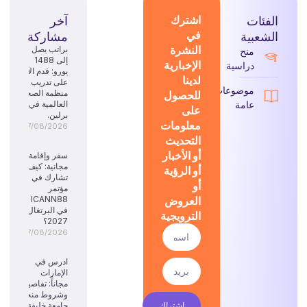
الفئات
اشترك
آخر
في
الشعبية
مشاركة
النشرة
براتب يصل
منح
إلى 1488
الإخبارية
دراسية
يورو: قدم الآن
لدينا
على تدريب
موضوعات
للحصول
منظمة الصحة
عامة
العالمية في
على
برلين.
معلومات
07/08/2026
التحديث
أو الأخبار
سفر وإقامة
مجانية: كيف
أو الرؤية
تشارك في
أو
مؤتمر
العروض
ICANN88
في البرتغال
الترويجية
2027؟
07/08/2026
ادرس في
الإمارات
مجاناً: تفاصيل
وشروط منحة
اشتراك
جامعة خليفة