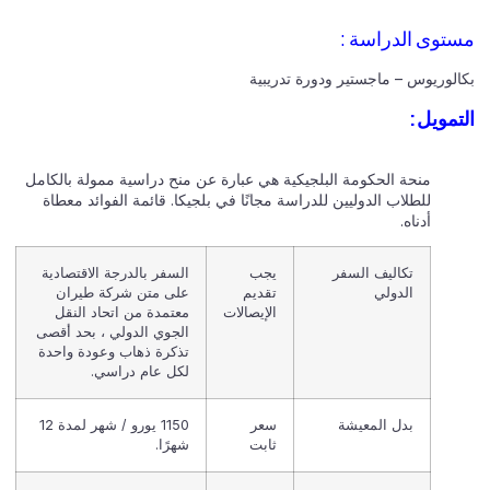
مستوى الدراسة :
بكالوريوس – ماجستير ودورة تدريبية
التمويل:
منحة الحكومة البلجيكية هي عبارة عن منح دراسية ممولة بالكامل
للطلاب الدوليين للدراسة مجانًا في بلجيكا. قائمة الفوائد معطاة
أدناه.
تكاليف السفر
يجب
السفر بالدرجة الاقتصادية
الدولي
تقديم
على متن شركة طيران
الإيصالات
معتمدة من اتحاد النقل
الجوي الدولي ، بحد أقصى
تذكرة ذهاب وعودة واحدة
لكل عام دراسي.
بدل المعيشة
سعر
1150 يورو / شهر لمدة 12
ثابت
شهرًا.