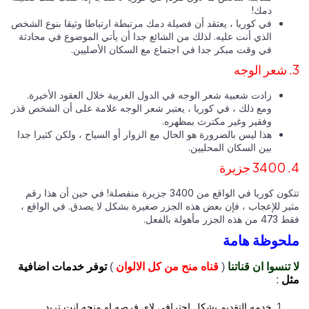
دمك!
في كوريا ، يعتقد أن فصيلة دمك مرتبطة ارتباطا وثيقا بنوع الشخص
الذي أنت عليه. لذلك من الشائع جدا أن يأتي الموضوع في محادثة
في وقت مبكر جدا في اجتماع مع السكان الأصليين.
زادت شعبية شعر الوجه في الدول الغربية خلال العقود الأخيرة.
ومع ذلك ، في كوريا ، يعتبر شعر الوجه علامة على أن الشخص قذر
وفقير وغير مكترث بمظهره.
هذا ليس بالضرورة هو الحال مع الزوار أو السياح ، ولكن كثيرا جدا
بين السكان المحليين.
تتكون كوريا في الواقع من 3400 جزيرة منفصلة! في حين أن هذا رقم
ير للإعجاب ، فإن بعض هذه الجزر صغيرة بشكل لا يصدق. في الواقع ،
 الجزر مأهولة بالفعل.
حوظة هامة
تنسوا ان قناتنا
(
قناه منح من كل الالوان
)
توفر خدمات اضافية
ل
:
خدمه التقديم بشكل احترافي لاي فرصه او منحه انت تريد