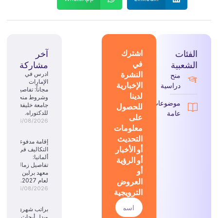
الفئات
اشترك
آخر
في
الشعبية
مشاركة
النشرة
ادرس في
منح
الإمارات
الإخبارية
دراسية
مجاناً: تفاصيل
لدينا
وشروط منحة
موضوعات
للحصول
جامعة خليفة
عامة
للدكتوراه.
على
06/08/2026
معلومات
التحديث
إقامة مدفوعة
أو الأخبار
التكاليف في
ألمانيا:
أو الرؤية
تفاصيل زمالة
أو
معهد برلين
العروض
لعام 2027.
06/08/2026
الترويجية
براتب شهري
وبدل أبحاث: