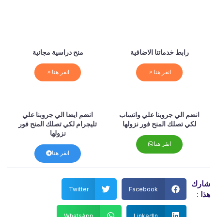
رابط خدماتنا الاضافية
منح دراسية مجانية
انقر هنا
انقر هنا
انضم الي جروبنا علي واتساب
انضم ايضا الي جروبنا علي
لكي تصلك المنح فور نزولها
تليجرام لكي تصلك المنح فور
نزولها
انقر هنا
انقر هنا
رك
Twitter
Facebook
 :
WhatsApp
LinkedIn