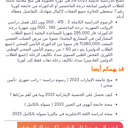
المنح الدراسية الدولية 2023-24 في كوريا الجنوبية هي منح مجانية كاملة
لاب الدوليين لمتابعة درجة الماجستير أو الدكتوراه من جامعة كوريا
رقم 1. ستغطي الجائزة جميع النفقات لإكمال شهادتك. التفاصيل معطاة
اه:
الرسوم الدراسية الكاملة: 3 ، 415 ، 000 وون لكل فصل دراسي
الرواتب الشهرية: درجة الماجستير: 140 ، 000 وون شهريا درجة
الدكتوراه: فاز 295,000 شهريا المساعدة البحثية (جميع الطلاب
المشاركين في المشاريع البحثية): سنويا من مرض التصلب العصبي
المتعدد 11,480,000 فاز سنويا من الدكتوراه التأمين الصحي (جميع
الطلاب الدوليين) يتم دعم 60 ٪ من رسوم التأمين الصحي الوطني
الكوري. الفحص الطبي السنوي سداد تكاليف الرحلة (جميع الطلاب
الدوليين القادمين) سداد تكاليف رحلة ذهاب فقط إلى كوريا
 يهمكم أيضا
منح جامعة الإمارات 2023 ( رسوم دراسية – راتب شهري -تأمين
صحي )
كيف تحصل على الجنسية الإماراتية 2023 وما هي أهم مزاياها ؟
منحة جامعة آنهوي في الصين 2023 ( ممولة بالكامل )
منحة لدراسة اللغة الانجليزية في ماليزيا ممولة بالكامل 2023
انضم الى جروبنا علي الواتس لكي تصلك المنح فور