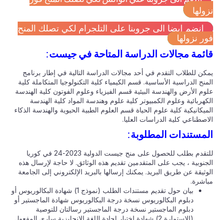
ولها
انضم ايضا الى جروبنا على التلجرام لكي تصلك المنح
ر نزولها
ئمة مجالات الدراسة المتاحة في جيست:
كن للطلاب التقدم في أحد مجالات الدراسة التالية في إطار برنامج
نح الدراسية الأساسية. قسم الكيمياء كلية التكنولوجيا المتكاملة كلية
وم الأرض والهندسة البيئية قسم الفيزياء وعلوم الفوتون كلية الهندسة
هربائية وعلوم الكمبيوتر كلية علوم وهندسة المواد كلية الهندسة
يكانيكية كلية علوم الحياة قسم العلوم الطبية الحيوية والهندسة الذكاء
صطناعي كلية الدراسات العليا.
مستندات المطلوبة:
للتقدم بطلب للحصول على منح جيست الدولية 2023-24 في كوريا
جنوبية ، يجب على المتقدمين تقديم هذه الوثائق. لا حاجة لإرسال هذه
ثيقة عن طريق البريد. يمكنك إرسالها بالبريد الإلكتروني إلى الجامعة
اشرة.
بيان حول تقديم مستندات الطلب (نموذج 1) شهادة البكالوريوس أو
دبلوم البكالوريوس نسخة درجة البكالوريوس شهادة الماجستير أو
دبلوم الماجستير نسخة درجة الماجستير رسالتان للتوصية
(الاستمارة 2) شهادة اختبار إجادة اللغة الإنجليزية ساري المفعول