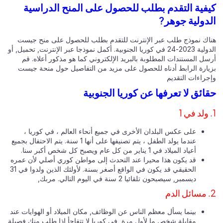
فية التقدم بطلب للحصول على المنح الدراسية
دولية جوهر?
اك نموذج طلب عبر الإنترنت للتقدم بطلب للحصول على منح جيست
الدولية 2023-24 في كوريا الجنوبية. أكمل نموذجا عبر الإنترنت, تحميل, أو
سل المستندات المطلوبة بالبريد الإلكتروني كما هو مذكور أعلاه. قم
يارة الرابط أدناه للحصول على مزيد من التفاصيل حول منحة جيست
جراءات التقديم
ائق لا تعرفها عن كوريا الجنوبية
على عكس البلدان الأخرى في جميع أنحاء العالم ، في كوريا ،
عندما يولد الطفل ، يتم تصنيفها على أنها 1 سنة. يتم الاحتفال بجميع
أعياد الميلاد في 1 يناير من كل عام ويصبح كل شخص أكبر سنا.
قد يكون هذا محيرا عند التحدث إلى مواطن كوري أصلي لأن عمره
الحقيقي قد يكون في الواقع أصغر بسنة. لأولئك الذين ولدوا في 31
ديسمبر, سيصبحون تلقائيا 2 سنة في اليوم التالي. مربك,
بينما يسأل معظم الناس عن الوظائف, مكان الميلاد أو الهوايات عند
مقابلة شخص ما لأول مرة, في كوريا لا تتفاجأ إذا طلب منك فصيلة