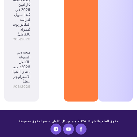
كارلتون
2026 في
كندا: تمويل
لدراسة
البكالوريوس
(ممولة
بالكامل).
02/08/2026
منحة دبي
الممولة
بالكامل
2026: احضر
منتدى الشباب
الاستراتيجي
مجاناً.
02/08/2026
حقوق الطبع والنشر © 2024 منح من كل الالوان. جميع الحقوق محفوظة