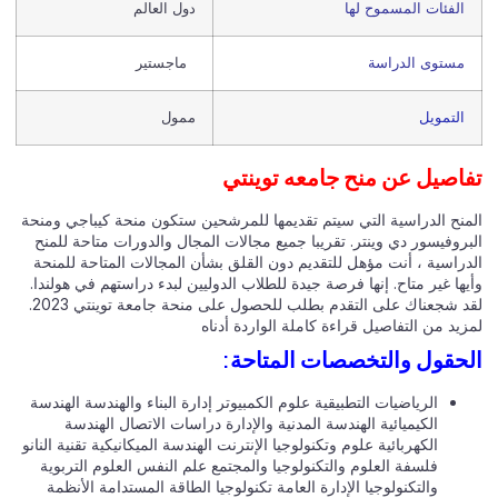
الفئات المسموح لها
دول العالم
مستوى الدراسة
ماجستير
التمويل
ممول
اصيل عن منح جامعه توينتي
منح الدراسية التي سيتم تقديمها للمرشحين ستكون منحة كيباجي ومنحة
بروفيسور دي وينتر. تقريبا جميع مجالات المجال والدورات متاحة للمنح
دراسية ، أنت مؤهل للتقديم دون القلق بشأن المجالات المتاحة للمنحة
ها غير متاح. إنها فرصة جيدة للطلاب الدوليين لبدء دراستهم في هولندا.
لقد شجعناك على التقدم بطلب للحصول على منحة جامعة توينتي 2023.
يد من التفاصيل قراءة كاملة الواردة أدناه
حقول والتخصصات المتاحة:
الرياضيات التطبيقية علوم الكمبيوتر إدارة البناء والهندسة الهندسة
الكيميائية الهندسة المدنية والإدارة دراسات الاتصال الهندسة
الكهربائية علوم وتكنولوجيا الإنترنت الهندسة الميكانيكية تقنية النانو
فلسفة العلوم والتكنولوجيا والمجتمع علم النفس العلوم التربوية
والتكنولوجيا الإدارة العامة تكنولوجيا الطاقة المستدامة الأنظمة