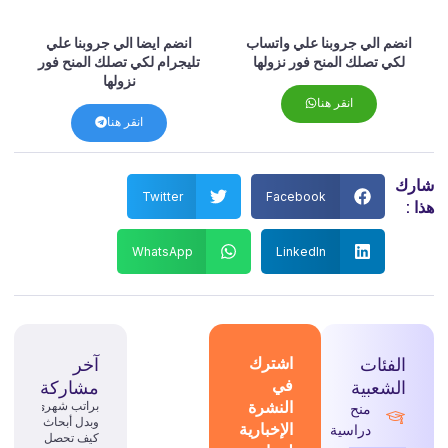
انضم الي جروبنا علي واتساب
انضم ايضا الي جروبنا علي
لكي تصلك المنح فور نزولها
تليجرام لكي تصلك المنح فور
نزولها
انقر هنا
انقر هنا
رك
Twitter
Facebook
 :
WhatsApp
LinkedIn
الفئات
اشترك
آخر
في
الشعبية
مشاركة
النشرة
براتب شهري
منح
وبدل أبحاث:
الإخبارية
دراسية
كيف تحصل