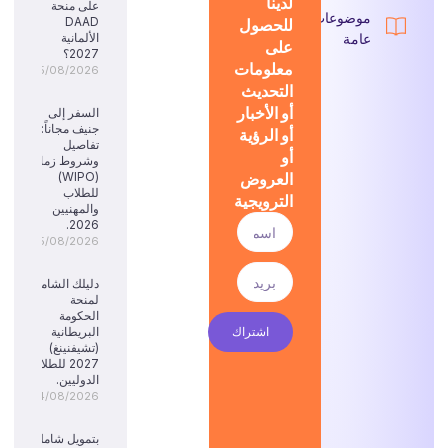
لدينا
على منحة
موضوعات
للحصول
DAAD
عامة
الألمانية
على
2027؟
معلومات
05/08/2026
التحديث
أو الأخبار
السفر إلى
جنيف مجاناً:
أو الرؤية
تفاصيل
أو
وشروط زمالة
العروض
(WIPO)
للطلاب
الترويجية
والمهنيين
2026.
05/08/2026
دليلك الشامل
لمنحة
الحكومة
اشتراك
البريطانية
(تشيفنينغ)
2027 للطلاب
الدوليين.
04/08/2026
بتمويل شامل