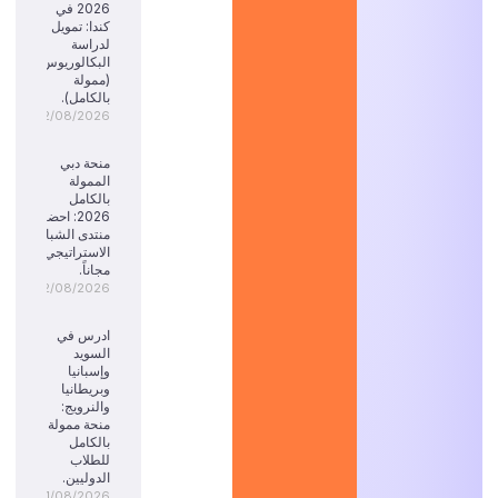
2026 في
كندا: تمويل
لدراسة
البكالوريوس
(ممولة
بالكامل).
02/08/2026
منحة دبي
الممولة
بالكامل
2026: احضر
منتدى الشباب
الاستراتيجي
مجاناً.
02/08/2026
ادرس في
السويد
وإسبانيا
وبريطانيا
والنرويج:
منحة ممولة
بالكامل
للطلاب
الدوليين.
01/08/2026