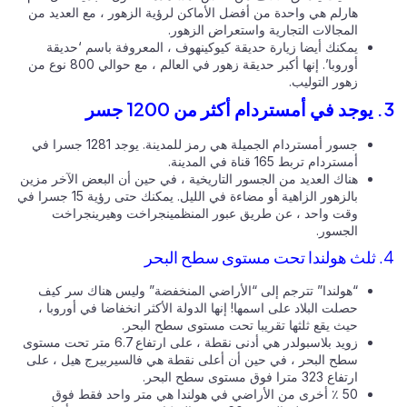
هارلم هي واحدة من أفضل الأماكن لرؤية الزهور ، مع العديد من
المجالات التجارية واستعراض الزهور.
يمكنك أيضا زيارة حديقة كيوكينهوف ، المعروفة باسم ‘حديقة
أوروبا’. إنها أكبر حديقة زهور في العالم ، مع حوالي 800 نوع من
زهور التوليب.
جسور أمستردام الجميلة هي رمز للمدينة. يوجد 1281 جسرا في
أمستردام تربط 165 قناة في المدينة.
هناك العديد من الجسور التاريخية ، في حين أن البعض الآخر مزين
بالزهور الزاهية أو مضاءة في الليل. يمكنك حتى رؤية 15 جسرا في
وقت واحد ، عن طريق عبور المنظمينجراخت وهيرينجراخت
الجسور.
“هولندا” تترجم إلى “الأراضي المنخفضة” وليس هناك سر كيف
حصلت البلاد على اسمها! إنها الدولة الأكثر انخفاضا في أوروبا ،
حيث يقع ثلثها تقريبا تحت مستوى سطح البحر.
زويد بلاسبولدر هي أدنى نقطة ، على ارتفاع 6.7 متر تحت مستوى
سطح البحر ، في حين أن أعلى نقطة هي فالسيربيرج هيل ، على
ارتفاع 323 مترا فوق مستوى سطح البحر.
50 ٪ أخرى من الأراضي في هولندا هي متر واحد فقط فوق