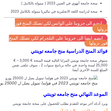
منحة جامعة آنهوي في الصين 2023 ( ممولة بالكامل )
منحة لدراسة اللغة الانجليزية في ماليزيا ممولة بالكامل 2023
انضم الى جروبنا علي الواتس لكي تصلك المنح فور
ولها
انضم ايضا الى جروبنا على التلجرام لكي تصلك المنح
ر نزولها
ائد المنح الدراسية منح جامعه توينتي
ستوفر منحة جامعة توينتي المزايا التالية قيمة المنحة € 3,000 – €
25,000 لسنة واحدة. في حالة برنامج سنوات 2 ، سوف تتلقى نفس
بلغ للسنة الأخرى أيضا.
منح جامعه توينتي 2023 في هولندا تمويل يصل ل 25000 يورو
موعد النهائي منح جامعه توينتي
رد أدناه آخر موعد للتقدم بطلب للحصول على منحة جامعة توينتي
ر موعد للتقديم-الجولة 1: