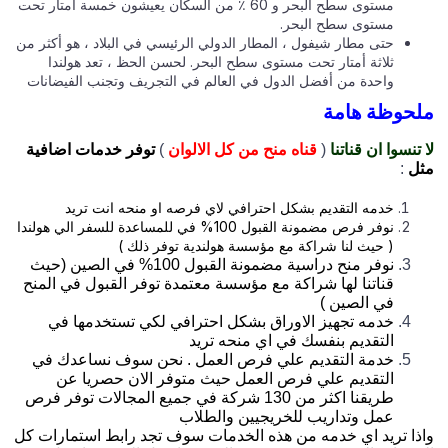
مستوى سطح البحر و 60 ٪ من السكان يعيشون خمسة أمتار تحت
مستوى سطح البحر.
حتى مطار شيفول ، المطار الدولي الرئيسي في البلاد ، هو أكثر من
ثلاثة أمتار تحت مستوى سطح البحر. لحسن الحظ ، تعد هولندا
واحدة من أفضل الدول في العالم في التجريف وتجنب الفيضانات
حوظة هامة
تنسوا ان قناتنا
(
قناه منح من كل الالوان
)
توفر خدمات اضافية
ل
:
خدمه التقديم بشكل احترافي لاي فرصه او منحه انت تريد
نوفر فرص مضمونة القبول 100% في للمساعدة للسفر الي هولندا
( حيث لنا شراكة مع مؤسسة هولندية توفر ذلك )
نوفر منح دراسية مضمونة القبول 100% في الصين (حيث
قناتنا لها شراكة مع مؤسسة معتمدة توفر القبول في المنح
في الصين )
خدمه تجهيز الاوراق بشكل احترافي لكي تستخدمها في
التقديم بنفسك في اي منحه تريد
خدمة التقديم علي فرص العمل . نحن سوف نساعدك في
التقديم علي فرص العمل حيث متوفر الان حصريا عن
طريقنا اكثر من 130 شركة في جميع المجالات توفر فرص
عمل وتداريب للخريجيين والطلاب
ذا تريد اي خدمه من هذه الخدمات سوف تجد رابط استمارات كل