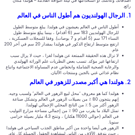
قائك وعائلتك أو استخدامها في ليلة التوافه القادمة – هولندا مكان
ع.
أطول الناس في العالم يعيشون في هولندا. يبلغ متوسط الطول
للرجال الهولنديين 183 سم (6 أقدام) ، بينما يبلغ متوسط طول
النساء 171 سم (5 أقدام و 7 بوصات). وفقا للسجلات العسكرية ،
ارتفع متوسط ارتفاع الذكور في هولندا بمقدار 20 سم في آخر 200
عام.
لا تزال هذه الحقيقة الممتعة عن هولندا لغزا ، حيث لا يزال سبب
ارتفاعها غير مؤكد. تنسب بعض النظريات علم الوراثة الهولندي
والرعاية الصحية الشاملة وانخفاض عدم المساواة الاجتماعية واتباع
نظام غذائي غني بالجبن ومنتجات الألبان.
هولندا كما هو معروف ‘محل لبيع الزهور في العالم’ ولسبب وجيه.
إنهم ينتجون 80 ٪ من بصيلات الزهور في العالم وتشكل صناعة
الزهور أكثر من 5 ٪ من الناتج المحلي الإجمالي لهولندا.
تمثل البلاد ما يقرب من 90 ٪ من إجمالي مساحة مزارع التوليب
في العالم (حوالي 11000 هكتار) ، وتنتج 4.3 مليار بصيلة خزامى
سنويا.
الزهور هي أيضا واحدة من أكبر مناطق الجذب السياحي في هولندا
، حيث يتدفق الآلاف من الناس لمشاهدة الحقول الجميلة كل عام.