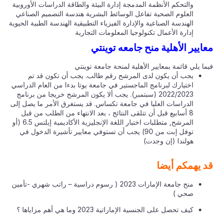
والتحكم الأنظمة المدمجة إدارة البيئة والطاقة الدراسات الأوروبية
العلوم الصحية تفاعل الوسائط البشرية هندسة التصميم الصناعي
الهندسة الصناعية والإدارة الفيزياء التطبيقية الهندسة الطبية الحيوية
إدارة الأعمال تكنولوجيا المعلومات التجارية
ايير الأهلية منح جامعه توينتي
ا يلي قائمة بمعايير الأهلية لمنحة جامعة توينتي
يجب أن يكون لدى المرشح رقم طالب. يجب أن تكون قد تم
اختيارك لبرنامج الماجستير في جامعة يوتا بدءا من العام الدراسي
2022/2023 (سبتمبر). يجب ألا يكون المرشح خريجا من برنامج
الدراسات العليا في جامعة تكساس. قد يستغرق الأمر ما يصل إلى
8 أسابيع قبل أن تتلقى النتائج ، بعد الانتهاء من الطلب من قبل
المرشح, متطلبات اختبار اللغة الإنجليزية الأكاديمية إيلتس 6.5 (أو
توفل إبت من 90) يجب أن تستوفي معايير تأشيرة الدخول في
هولندا (إن وجدت)
 يهمكم أيضا
منح جامعة الإمارات 2023 ( رسوم دراسية – راتب شهري -تأمين
صحي )
كيف تحصل على الجنسية الإماراتية 2023 وما هي أهم مزاياها ؟