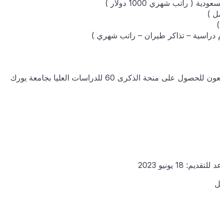
كيفية التقديم: سيتم النظر تلقائيا في المتقدمين الذين يسعون للحصول على منحة الذكرى 60 للدراسات العليا بجامعة يورك