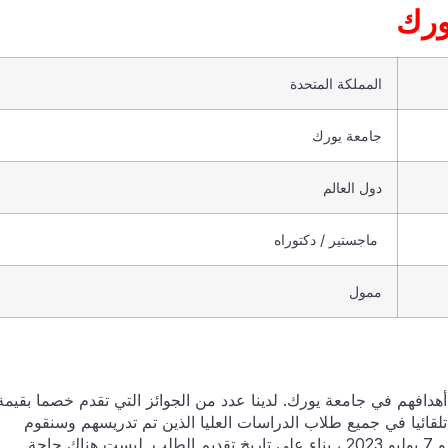
ورك
المملكة المتحدة
جامعة يورك
دول العالم
ماجستير / دكتوراه
ممول
أهدافهم في جامعة يورك. لدينا عدد من الجوائز التي تقدم خصما بقيمة
و 10000 دولار. سيتم النظر تلقائيا في جميع طلاب الدراسات العليا الذين تم تدريسهم وسنقوم
بإخطار الفائزين الناجحين في جولتين في 21 أبريل 2023 و 7 يوليو 2023 ، بناء على تاريخ تقديم الطلب. ليست هناك حاجة