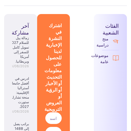
الفئات
اشترك
آخر
في
الشعبية
مشاركة
النشرة
زمالة ييل
منح
للسلام 2027:
الإخبارية
دراسية
تمويل كامل
لدينا
للسفر إلى
موضوعات
للحصول
أمريكا
عامة
وبريطانيا.
على
08/08/2026
معلومات
التحديث
ادرس في
أو الأخبار
أفضل جامعات
أستراليا
أو الرؤية
الإقليمية:
أو
منحة تشارلز
العروض
ستورت
2027.
الترويجية
08/08/2026
براتب يصل
إلى 1488