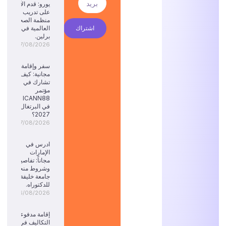
يورو: قدم الآن
على تدريب
منظمة الصحة
اشتراك
العالمية في
برلين.
07/08/2026
سفر وإقامة
مجانية: كيف
تشارك في
مؤتمر
ICANN88
في البرتغال
2027؟
07/08/2026
ادرس في
الإمارات
مجاناً: تفاصيل
وشروط منحة
جامعة خليفة
للدكتوراه.
06/08/2026
إقامة مدفوعة
التكاليف في