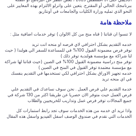
ببرنامجك الحالي أو المقترح. يتعين على واترلو الالتزام بهذه المعايير على
النحو الذي تمليه وزارة الكليات والجامعات في أونتاريو.
ملاحظة هامة
لا تنسوا ان قناتنا ( قناه منح من كل الالوان ) توفر خدمات اضافية مثل :
خدمه التقديم بشكل احترافي لاي فرصه او منحه انت تريد
نوفر فرص مضمونة القبول 100% في للمساعدة للسفر الي هولندا ( حيث
لنا شراكة مع مؤسسة هولندية توفر ذلك )
نوفر منح دراسية مضمونة القبول 100% في الصين (حيث قناتنا لها شراكة
مع مؤسسة معتمدة توفر القبول في المنح في الصين )
خدمه تجهيز الاوراق بشكل احترافي لكي تستخدمها في التقديم بنفسك
في اي منحه تريد
خدمة التقديم علي فرص العمل . نحن سوف نساعدك في التقديم علي
فرص العمل حيث متوفر الان حصريا عن طريقنا اكثر من 130 شركة في
جميع المجالات توفر فرص عمل وتداريب للخريجيين والطلاب
واذا تريد اي خدمه من هذه الخدمات سوف تجد رابط استمارات كل
الخدمات التي نقدم في صندوق الوصف اسفل الفيديو واسفل هذه المقال