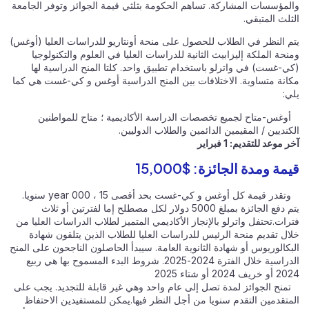
والمؤسسات المشاركة. تساهم الحكومة بثلثي قيمة الجوائز وتوفر الجامعة
الثلث المتبقي.
يتم النظر في الطلاب للحصول على منحة أونتاريو للدراسات العليا (أوغس)
ومنحة الملكة إليزابيث الثانية للدراسات العليا في العلوم والتكنولوجيا
(كي-غست) في واترلو باستخدام تطبيق واحد. كلتا المنح الدراسية لها
مكانة متساوية. الاختلافات بين المنح الدراسية أوغس و كي-غست هي كما
يلي:
أوغس-متاح لجميع تخصصات الدراسة الأكاديمية ؛ متاح للمواطنين
الكنديين / المقيمين الدائمين والطلاب الدوليين.
آخر موعد للتقديم: 1 فبراير
قيمة ومدة الجائزة: $15,000
وتقدر قيمة كل أوغس و كي-غست بحد أقصى 15 ، 000 year سنويا.
يتم دفع الجائزة بمبلغ 5000 دولار لكل مصطلح إما لفترتين أو ثلاث
فترات.تحتفل واترلو بالإنجاز الأكاديمي المتميز لطلاب الدراسات العليا من
خلال تقديم منحة الرئيس للدراسات العليا للطلاب الذين يتلقون شهادة
البكالوريوس أو شهادة الثانوية العامة. سيبدأ الحاصلون الناجحون على المنح
الدراسية خلال الفترة 2024-2025. شروط البدء المسموح بها هي ربيع
2024 أو خريف 2024 أو شتاء 2025
تمنح الجوائز لمدة تصل إلى عام واحد وهي غير قابلة للتجديد. يجب على
المتقدمين التقدم سنويا من أجل النظر فيها.يمكن للمستفيدين الاحتفاظ