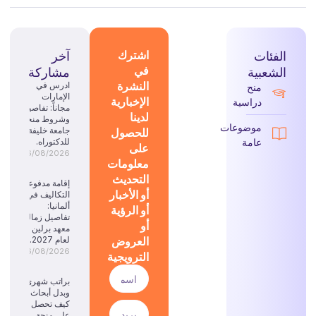
الفئات
اشترك
آخر
في
الشعبية
مشاركة
النشرة
ادرس في
منح
الإمارات
الإخبارية
دراسية
مجاناً: تفاصيل
لدينا
وشروط منحة
موضوعات
للحصول
جامعة خليفة
عامة
للدكتوراه.
على
06/08/2026
معلومات
التحديث
إقامة مدفوعة
أو الأخبار
التكاليف في
ألمانيا:
أو الرؤية
تفاصيل زمالة
أو
معهد برلين
العروض
لعام 2027.
06/08/2026
الترويجية
براتب شهري
وبدل أبحاث:
كيف تحصل
على منحة