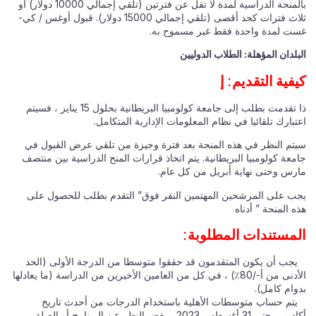
بالمنحة الدراسية لمدة لا تقل عن فترتين (تلقي إجمالي 10000 دولار) أو
ثلاث فترات كحد أقصى (تلقي إجمالي 15000 دولار). قبول أوغس / كي-
غست لمدة واحدة فقط غير مسموح به.
البلدان المؤهلة: الطلاب الدوليين
كيفية التقديم: إ
ذا تقدمت بطلب إلى جامعة كولومبيا البريطانية بحلول 15 يناير ، فسيتم
اعتبارك تلقائيا في نظام المعلومات الإدارية المتكامل.
سيتم النظر في هذه المنحة بعد فترة وجيزة من تلقي عرض القبول في
جامعة كولومبيا البريطانية. يتم اتخاذ قرارات المنح الدراسية بين منتصف
مارس وحتى نهاية أبريل من كل عام.
يجب على المرشحين المهتمين النقر فوق” التقدم بطلب للحصول على
هذه المنحة ” أدناه
المستندات المطلوبة:
يجب أن يكون المتقدمون قد حققوا متوسطا من الدرجة الأولى (الحد
الأدنى من أ-/80٪) ، في كل من العامين الأخيرين من الدراسة (ما يعادلها
بدوام كامل).
يتم حساب متوسطات الأهلية باستخدام الدرجات من أحدث تاريخ
أكاديمي حتى 31 أغسطس 2023 ، بغض النظر عن البرنامج أو الصلة