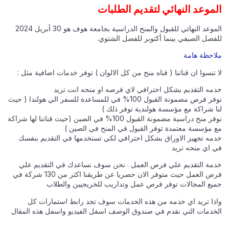
الموعد النهائي لتقديم الطلبات
الموعد النهائي للقبول والمنح الدراسية بجامعة هوف هو 30 أبريل 2024
للفصل الصيفي بينما أكتوبر للفصل الشتوي.
ملاحظة هامة
لا تنسوا ان قناتنا ( قناه منح من كل الالوان ) توفر خدمات اضافية مثل :
خدمه التقديم بشكل احترافي لاي فرصه او منحه انت تريد
نوفر فرص مضمونة القبول 100% في للمساعدة للسفر الي هولندا ( حيث
لنا شراكة مع مؤسسة هولندية توفر ذلك )
نوفر منح دراسية مضمونة القبول 100% في الصين (حيث قناتنا لها شراكة
مع مؤسسة معتمدة توفر القبول في المنح في الصين )
خدمه تجهيز الاوراق بشكل احترافي لكي تستخدمها في التقديم بنفسك
في اي منحه تريد
خدمة التقديم علي فرص العمل . نحن سوف نساعدك في التقديم علي
فرص العمل حيث متوفر الان حصريا عن طريقنا اكثر من 130 شركة في
جميع المجالات توفر فرص عمل وتداريب للخريجيين والطلاب
واذا تريد اي خدمه من هذه الخدمات سوف تجد رابط استمارات كل
الخدمات التي نقدم في صندوق الوصف اسفل الفيديو واسفل هذه المقال