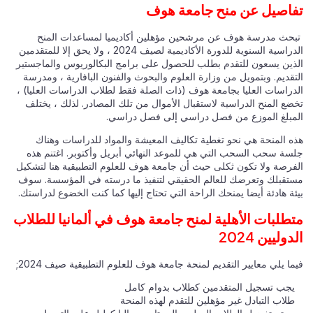
تفاصيل عن منح جامعة هوف
تبحث مدرسة هوف عن مرشحين مؤهلين أكاديميا لمساعدات المنح
الدراسية السنوية للدورة الأكاديمية لصيف 2024 ، ولا يحق إلا للمتقدمين
الذين يسعون للتقدم بطلب للحصول على برامج البكالوريوس والماجستير
التقديم. وبتمويل من وزارة العلوم والبحوث والفنون البافارية ، ومدرسة
الدراسات العليا بجامعة هوف (ذات الصلة فقط لطلاب الدراسات العليا) ،
تخضع المنح الدراسية لاستقبال الأموال من تلك المصادر. لذلك ، يختلف
المبلغ الموزع من فصل دراسي إلى فصل دراسي.
هذه المنحة هي نحو تغطية تكاليف المعيشة والمواد للدراسات وهناك
جلسة سحب السحب التي هي للموعد النهائي أبريل وأكتوبر. اغتنم هذه
الفرصة ولا تكون ثكلى حيث أن جامعة هوف للعلوم التطبيقية هنا لتشكيل
مستقبلك وتعرضك للعالم الحقيقي لتنفيذ ما درسته في المؤسسة. سوف
بيئة هادئة أيضا يمنحك الراحة التي تحتاج إليها كما كنت الخضوع لدراستك.
متطلبات الأهلية لمنح جامعة هوف في ألمانيا للطلاب
الدوليين 2024
فيما يلي معايير التقديم لمنحة جامعة هوف للعلوم التطبيقية صيف 2024;
يجب تسجيل المتقدمين كطلاب بدوام كامل
طلاب التبادل غير مؤهلين للتقدم لهذه المنحة