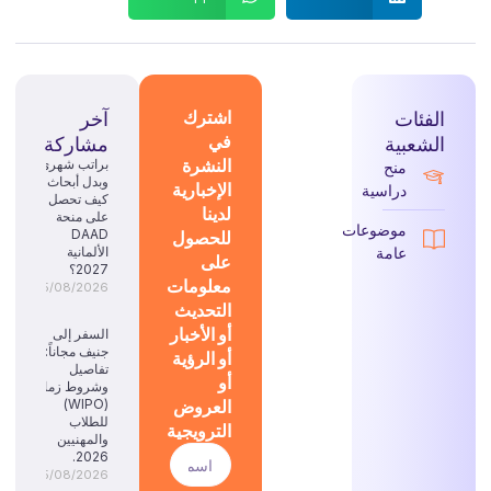
الفئات
اشترك
آخر
في
الشعبية
مشاركة
النشرة
براتب شهري
منح
وبدل أبحاث:
الإخبارية
دراسية
كيف تحصل
لدينا
على منحة
موضوعات
للحصول
DAAD
عامة
الألمانية
على
2027؟
معلومات
05/08/2026
التحديث
أو الأخبار
السفر إلى
جنيف مجاناً:
أو الرؤية
تفاصيل
أو
وشروط زمالة
العروض
(WIPO)
للطلاب
الترويجية
والمهنيين
2026.
05/08/2026