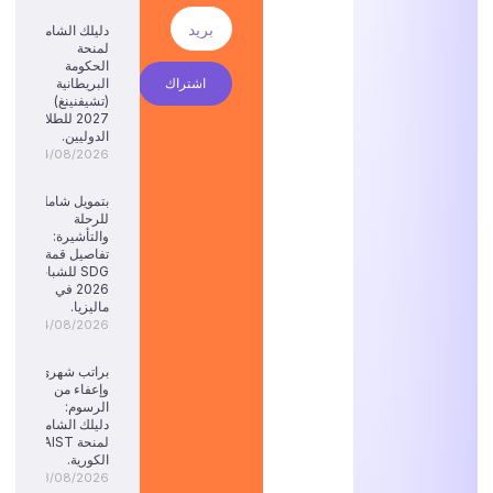
دليلك الشامل
لمنحة
الحكومة
اشتراك
البريطانية
(تشيفنينغ)
2027 للطلاب
الدوليين.
04/08/2026
بتمويل شامل
للرحلة
والتأشيرة:
تفاصيل قمة
SDG للشباب
2026 في
ماليزيا.
04/08/2026
براتب شهري
وإعفاء من
الرسوم:
دليلك الشامل
لمنحة KAIST
الكورية.
03/08/2026