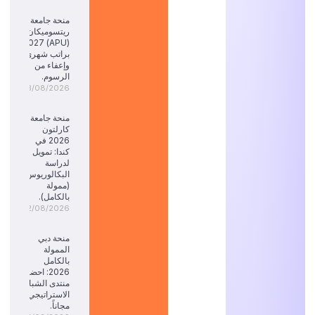
منحة جامعة
ريتسوميكان
(APU) 2027:
براتب شهري
وإعفاء من
الرسوم.
03/08/2026
منحة جامعة
كارلتون
2026 في
كندا: تمويل
لدراسة
البكالوريوس
(ممولة
بالكامل).
02/08/2026
منحة دبي
الممولة
بالكامل
2026: احضر
منتدى الشباب
الاستراتيجي
مجاناً.