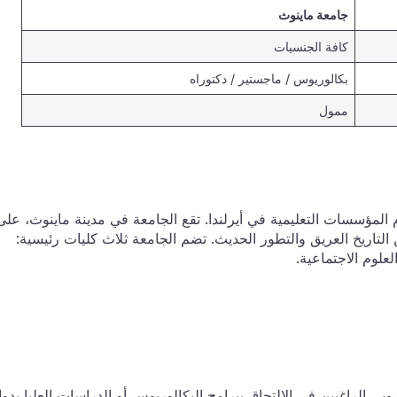
جامعة ماينوث
كافة الجنسيات
بكالوريوس / ماجستير / دكتوراه
ممول
وتُعتبر واحدة من أقدم المؤسسات التعليمية في أيرلندا. تقع الجامعة في مدينة ماينوث، على
 بين التاريخ العريق والتطور الحديث. تضم الجامعة ثلاث كليات رئيسية:
علوم الاجتماعية.
بي الراغبين في الالتحاق ببرامج البكالوريوس أو الدراسات العليا بدوا