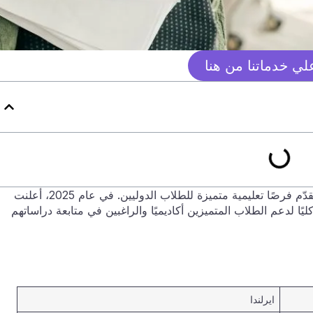
ي خدماتنا من هنا
تُعدّ جامعة ماينوث في أيرلندا من الجامعات الرائدة التي تقدّم فرصًا تعليمية متميزة للطلاب الدوليين. في عام 2025، أعلنت
ًا لدعم الطلاب المتميزين أكاديميًا والراغبين في متابعة دراساتهم
ايرلندا