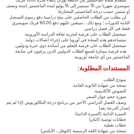
سويسري شهريا من 15 سبتمبر إلى 15 يوليو لمدة الماجستير (سنة ونصف
أو سنتين حسب درجة الماجستير المختارة).
لن يطلب من الطلاب الحاصلين على منح دراسية دفع رسوم التسجيل
الثابتة للدورات ؛ ومع ذلك ، سيتعين عليهم دفع 80.00 فرنك سويسري
فقط في كل فصل دراسي.
سيحصل الطلاب على فرصة لتجربة ثقافة الدراسة الأوروبية.
ستساعدهم هذه المنحة في أوروبا على إجراء اتصالات دولية.
سيحصل الطلاب على فرصة للتعلم من أساتذة ذوي خبرة ودوليين.
هذه فرصة ممتازة لجميع الطلاب الدوليين الذين يرغبون في متابعة
الماجستير من أي جامعة أوروبية.
المستندات المطلوبة:
نموذج الطلب
نسخة من شهادة الثانوية العامة.
النصوص الأكاديمية
صورة حجم جواز السفر
وصف الفصل الدراسي الأخير من برنامج درجة البكالوريوس (إذا لم يتم
إصدار الدرجة بعد)
السيرة الذاتية (السيرة الذاتية)
خطابات توصية (اثنان)
خطاب تغطية
نسخة من شهادة اللغة الرسمية (التوفل ، الآيلتس)