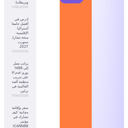
وبريطانيا.
08/08/2026
ادرس في
أفضل جامعات
أستراليا
الإقليمية:
منحة تشارلز
ستورت
2027.
08/08/2026
براتب يصل
إلى 1488
يورو: قدم الآن
على تدريب
منظمة الصحة
العالمية في
برلين.
07/08/2026
سفر وإقامة
مجانية: كيف
تشارك في
مؤتمر
ICANN88