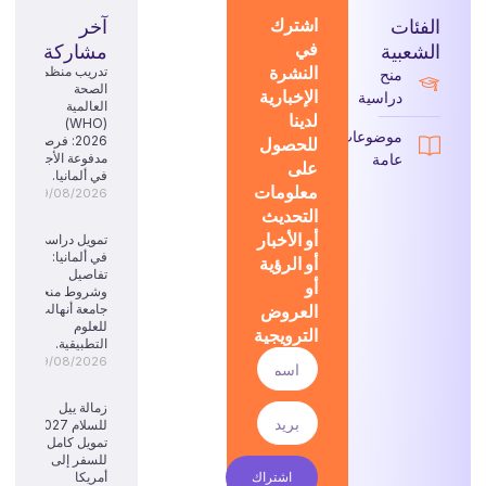
الفئات
اشترك
آخر
في
الشعبية
مشاركة
النشرة
تدريب منظمة
منح
الصحة
الإخبارية
دراسية
العالمية
لدينا
(WHO)
موضوعات
للحصول
2026: فرصة
عامة
مدفوعة الأجر
على
في ألمانيا.
معلومات
09/08/2026
التحديث
أو الأخبار
تمويل دراسي
في ألمانيا:
أو الرؤية
تفاصيل
أو
وشروط منحة
العروض
جامعة أنهالت
للعلوم
الترويجية
التطبيقية.
09/08/2026
زمالة ييل
للسلام 2027:
تمويل كامل
للسفر إلى
اشتراك
أمريكا