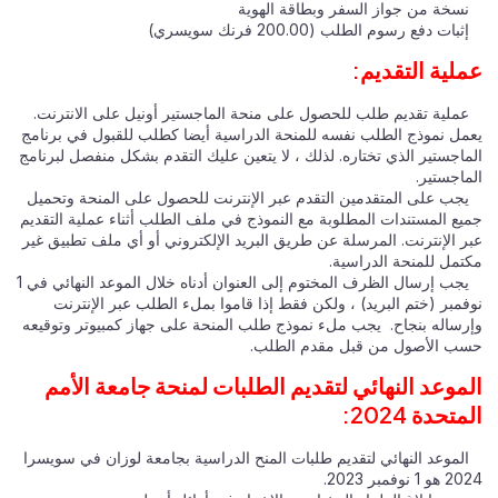
نسخة من جواز السفر وبطاقة الهوية
إثبات دفع رسوم الطلب (200.00 فرنك سويسري)
عملية التقديم:
عملية تقديم طلب للحصول على منحة الماجستير أونيل على الانترنت.
يعمل نموذج الطلب نفسه للمنحة الدراسية أيضا كطلب للقبول في برنامج
الماجستير الذي تختاره. لذلك ، لا يتعين عليك التقدم بشكل منفصل لبرنامج
الماجستير.
يجب على المتقدمين التقدم عبر الإنترنت للحصول على المنحة وتحميل
جميع المستندات المطلوبة مع النموذج في ملف الطلب أثناء عملية التقديم
عبر الإنترنت. المرسلة عن طريق البريد الإلكتروني أو أي ملف تطبيق غير
مكتمل للمنحة الدراسية.
يجب إرسال الظرف المختوم إلى العنوان أدناه خلال الموعد النهائي في 1
نوفمبر (ختم البريد) ، ولكن فقط إذا قاموا بملء الطلب عبر الإنترنت
وإرساله بنجاح. يجب ملء نموذج طلب المنحة على جهاز كمبيوتر وتوقيعه
حسب الأصول من قبل مقدم الطلب.
الموعد النهائي لتقديم الطلبات لمنحة جامعة الأمم
المتحدة 2024:
الموعد النهائي لتقديم طلبات المنح الدراسية بجامعة لوزان في سويسرا
2024 هو 1 نوفمبر 2023.