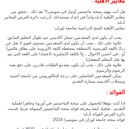
معايير الأهلية :
هل أنت مهتم بمنحة ماجستير أونيل في سويسرا? بعد ذلك ، تحقق من
معايير الأهلية أدناه وابدأ في إعداد مستنداتك. أدرجت دائرة الفرص المعايير
أدناه:
معايير الأهلية للمنح الدراسية بجامعة لوزان:
يجب أن يكون لدى المتقدمين سجل أكاديمي جيد طوال التعليم السابق.
علاوة على ذلك ، يجب أن يكون لدى المتقدمين مستوى لغوي لا يقل عن
ب2 باللغة الفرنسية (المتعلقة بمحفظة اللغة الأوروبية على نطاق عالمي)
أو ، في أحسن الأحوال ، ج1 باللغة الإنجليزية (اعتمادا على اللغة التي يتم
بها نقل المعلم المفضل).
علاوة على ذلك ، يجب أن يكون مقدمو الطلبات قادرين على دفع بقية
الرسوم والرسوم.
يمكن للمتقدمين الحاصلين على درجة البكالوريوس من جامعة أجنبية
وسجلات أكاديمية ممتازة التقديم
الفوائد :
إذا كنت مؤهلا للحصول على منحة الماجستير في أوروبا وجاهزا لعملية
التقديم ، فعليك أيضا معرفة فوائد منحة الماجستير الممولة جزئيا. قدمت
دائرة الفرص الفوائد أدناه:
فوائد منحة جامعة لوزان في سويسرا 2024:
ستقدم منحة الماجستير من جامعة لوزان إعفاء قدره 1600 فرنك