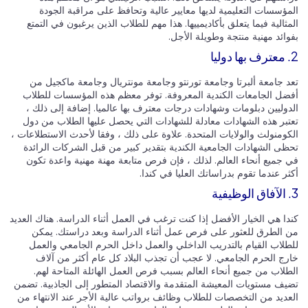
مؤسسات التعليمية لديها معايير عالية وتحافظ على مراقبة الجودة
ثالية فيما يتعلق بأكاديمييها. هذا مهم للطلاب الذين يرغبون في التمتع
ائد مهنية منتجة وطويلة الأجل.
د جامعة ألبرتا وجامعة تورنتو وجامعة مونتريال وجامعة ماكجيل من
ضل الجامعات الكندية المعروفة. توفر معظم هذه المؤسسات للطلاب
دوليين دبلومات وشهادات درجات معترف بها عالميا. إضافة إلى ذلك ،
تبر هذه الشهادات معادلة للشهادات التي يحصل عليها الطلاب من دول
كومنولث والولايات المتحدة. علاوة على ذلك ، وفقا لأحدث الاستطلاعات ،
ظى الشهادات الجامعية الكندية بتقدير كبير من قبل الشركات الرائدة
 جميع أنحاء العالم. لذلك ، فإن فرص متابعة مهنة مهنية واعدة تكون
ر عندما تقوم بدراساتك العليا في كندا.
دا هي الخيار الأفضل إذا كنت ترغب في العمل أثناء الدراسة. هناك العديد
 الطرق للعثور على فرص عمل أثناء الدراسة وبعد دراستك. يمكن
طلاب القيام بالتدريب الداخلي والعمل داخل الحرم الجامعي والعمل
رج الحرم الجامعي. لا عجب أن تجذب البلاد كل عام أكثر من آلاف
طلاب من جميع أنحاء العالم بسبب فرص العمل الهائلة المتاحة لهم.
يف مستويات المعيشة المتقدمة والاقتصاد المتطور إلى الجاذبية. تضمن
عديد من التخصصات للطلاب وظائف برواتب عالية الأجر عند الانتهاء من