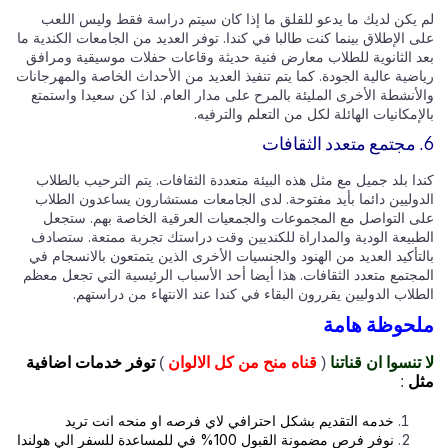
 يكن لديك ما يدعو للقلق ما إذا كان سيتم دراسة فقط وليس اللعب
 الإطلاق بينما كنت طالبا في كندا. توفر العديد من الجامعات الكندية ما
د الثانوية للطلاب معارض فنية حديثة وقاعات حفلات موسيقية ومرافق
ضية عالية الجودة. كما يتم تنفيذ العديد من الأحداث الخاصة والمهرجانات
لأنشطة الأخرى المليئة بالمرح على مدار العام. لذا كن سعيدا واستمتع
إمكانيات الهائلة لكل من التعلم والترفيه.
ا بلد جميل مع مثل هذه البيئة متعددة الثقافات. يتم الترحيب بالطلاب
دوليين دائما بأيد مفتوحة. لدى الجامعات مستشارون يساعدون الطلاب
ى التواصل مع المجموعات والجمعيات العرقية الخاصة بهم. ستجعل
طبيعة الودية والمداراة للكنديين وقت دراستك تجربة ممتعة. ستصادف
تأكيد العديد من الهنود والجنسيات الأخرى الذين يتمتعون بالانسجام في
مجتمع متعدد الثقافات. هذا أيضا أحد الأسباب الرئيسية التي تجعل معظم
لاب الدوليين يقررون البقاء في كندا عند الانتهاء من دراستهم.
حوظة هامة
تنسوا ان قناتنا
(
قناه منح من كل الالوان
)
توفر خدمات اضافية
ل
:
خدمه التقديم بشكل احترافي لاي فرصه او منحه انت تريد
نوفر فرص مضمونة القبول 100% في للمساعدة للسفر الي هولندا