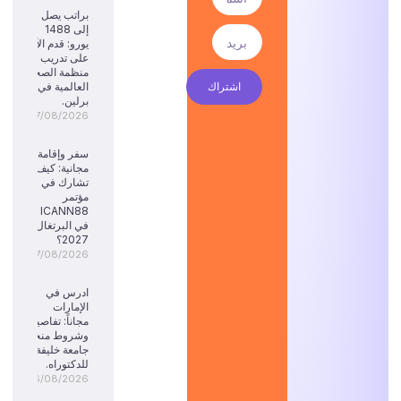
براتب يصل
إلى 1488
يورو: قدم الآن
على تدريب
منظمة الصحة
اشتراك
العالمية في
برلين.
07/08/2026
سفر وإقامة
مجانية: كيف
تشارك في
مؤتمر
ICANN88
في البرتغال
2027؟
07/08/2026
ادرس في
الإمارات
مجاناً: تفاصيل
وشروط منحة
جامعة خليفة
للدكتوراه.
06/08/2026