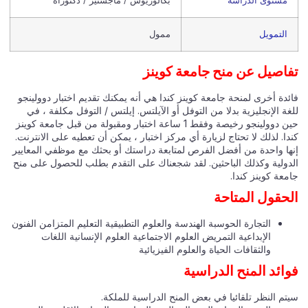
مستوى الدراسة
بكالوريوس / ماجستير / دكتوراه
التمويل
ممول
اصيل عن منح جامعة كوينز
ئدة أخرى لمنحة جامعة كوينز كندا هي أنه يمكنك تقديم اختبار دوولينجو
ة الإنجليزية بدلا من التوفل أو الآيلتس. إيلتس / التوفل مكلفة ، في
حين دوولينجو رخيصة وفقط 1 ساعة اختبار ومقبولة من قبل جامعة كوينز
ا. لذلك لا تحتاج لزيارة أي مركز اختبار ، يمكن أن تعطيه على الانترنت.
ها واحدة من أفضل الفرص لمتابعة دراستك أو بحثك مع موظفي المعايير
دولية وكذلك الباحثين. لقد شجعناك على التقدم بطلب للحصول على منح
عة كوينز كندا.
حقول المتاحة
التجارة الحوسبة الهندسة والعلوم التطبيقية التعليم المتزامن الفنون
الإبداعية التمريض العلوم الاجتماعية العلوم الإنسانية اللغات
والثقافات الحياة والعلوم الفيزيائية
ائد المنح الدراسية
م النظر تلقائيا في بعض المنح الدراسية للملكة.