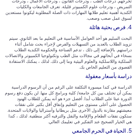
رجهم. درجات الطب ، ودرجات القانون ، ودرجات الأعمال ، ودرجات
تمريض ، ودرجات علوم الكمبيوتر قليلة. تعرف الجامعات والكليات
ندية أهمية تعليم طلابها المهارات ذات الصلة المطلوبة ليكونوا مستعدين
وق عمل صعب وصعب.
حث السليم هو أحد العوامل الأساسية في التعليم ما بعد الثانوي. سيتم
ويد الطلاب بالعديد من التسهيلات والفرص لإجراء بحث شامل أثناء
استهم. بالإضافة إلى ذلك ، تدعم الصناعة والحكومة الكندية الطلاب
خاء في أبحاثهم في مجالات مثل الطب وتكنولوجيا الكمبيوتر والاتصالات
لكية واللاسلكية والعلوم البيئية وما إلى ذلك. لذلك ، يمكنك الاستفادة
قصوى من التعليم الخاص بك.
اسة بأسعار معقولة
دراسة في كندا ميسورة التكلفة على الرغم من أن الرسوم الدراسية
كن أن تختلف بين كل جامعة/ كلية وبرامج كل منها. لن يكون دفع رسوم
دورة عبئا على الطلاب أبدا. أفضل جزء هو أنه يمكن للطلاب الهنود
حصول على أعلى مستوى من التعليم وإنفاق أقل بكثير على نفقات
شتهم مقارنة بالدول الأخرى مثل بريطانيا وأستراليا والولايات المتحدة.
ون نفقات الطعام والإقامة والنقل والترفيه أكثر منطقية. لذلك ، كندا
 الخيار الصحيح عند التفكير في تعليمك العالي.