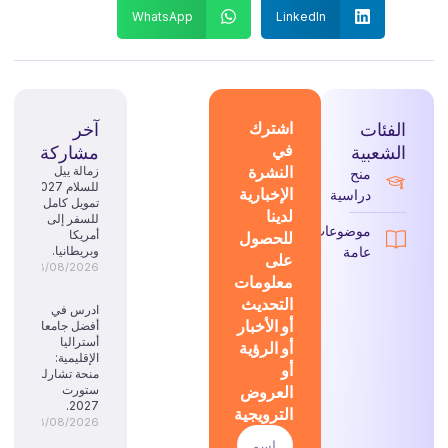
WhatsApp
LinkedIn
الفئات
اشترك
آخر
في
الشعبية
مشاركة
النشرة
زمالة ييل
منح
للسلام 2027:
الإخبارية
دراسية
تمويل كامل
لدينا
للسفر إلى
موضوعات
للحصول
أمريكا
عامة
وبريطانيا.
على
08/08/2026
معلومات
التحديث
ادرس في
أو الأخبار
أفضل جامعات
أستراليا
أو الرؤية
الإقليمية:
أو
منحة تشارلز
العروض
ستورت
2027.
الترويجية
08/08/2026