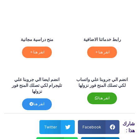
رابط خدماتنا الاضافية
منح دراسية مجانية
انقر هنا
انقر هنا
انضم الي جروبنا علي واتساب
انضم ايضا الي جروبنا علي
لكي تصلك المنح فور نزولها
تليجرام لكي تصلك المنح فور
نزولها
انقر هنا
انقر هنا
رك
Twitter
Facebook
 :