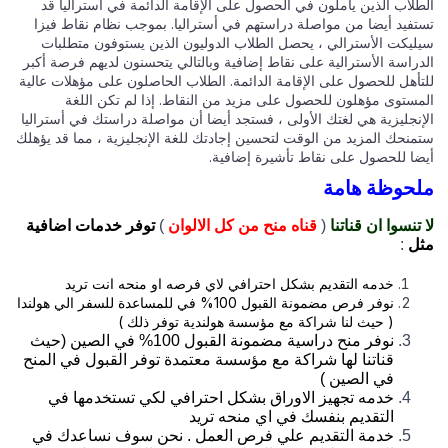
طلاب الذين يأملون في الحصول على الإقامة الدائمة في أستراليا قد
تفيد أيضا من مواصلة دراستهم في أستراليا. بموجب نظام نقاط فيزا
ليكت الأسترالي ، يحصل الطلاب الدوليون الذين يستوفون متطلبات
دراسة الأسترالية على نقاط إضافية وبالتالي يتحسنون لديهم فرصة أكبر
تأهل للحصول على الإقامة الدائمة. الطلاب الحاصلون على مؤهلات عالية
مستوى مؤهلون للحصول على مزيد من النقاط. إذا لم تكن اللغة
إنجليزية هي لغتك الأولى ، فستجد أيضا أن مواصلة دراستك في أستراليا
منحك المزيد من الوقت لتحسين إجادتك للغة الإنجليزية ، مما قد يؤهلك
ضا للحصول على نقاط تأشيرة إضافية.
حوظة هامة
تنسوا ان قناتنا
(
قناه منح من كل الالوان
)
توفر خدمات اضافية
ل
:
خدمه التقديم بشكل احترافي لاي فرصه او منحه انت تريد
نوفر فرص مضمونة القبول 100% في للمساعدة للسفر الي هولندا
( حيث لنا شراكة مع مؤسسة هولندية توفر ذلك )
نوفر منح دراسية مضمونة القبول 100% في الصين (حيث
قناتنا لها شراكة مع مؤسسة معتمدة توفر القبول في المنح
في الصين )
خدمه تجهيز الاوراق بشكل احترافي لكي تستخدمها في
التقديم بنفسك في اي منحه تريد
خدمة التقديم علي فرص العمل . نحن سوف نساعدك في