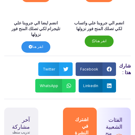
انضم الي جروبنا علي واتساب
انضم ايضا الي جروبنا علي
لكي تصلك المنح فور نزولها
تليجرام لكي تصلك المنح فور
نزولها
انقر هنا
انقر هنا
رك
Twitter
Facebook
 :
WhatsApp
LinkedIn
الفئات
اشترك
آخر
في
الشعبية
مشاركة
النشرة
تدريب منظمة
منح