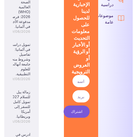
الصحة
الإخبارية
دراسية
العالمية
لدينا
(WHO)
موضوعات
للحصول
2026: فرصة
عامة
مدفوعة الأجر
على
في ألمانيا.
معلومات
09/08/2026
التحديث
أو الأخبار
تمويل دراسي
في ألمانيا:
أو الرؤية
تفاصيل
أو
وشروط منحة
العروض
جامعة أنهالت
للعلوم
الترويجية
التطبيقية.
09/08/2026
زمالة ييل
للسلام 2027:
تمويل كامل
للسفر إلى
اشتراك
أمريكا
وبريطانيا.
08/08/2026
ادرس في