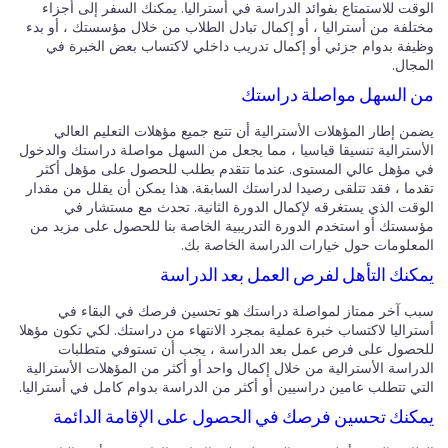
وقت للاستمتاع بفوائد الدراسة في أستراليا. يمكنك السفر إلى أجزاء
تلفة من أستراليا ، أو إكمال تبادل الطلاب من خلال مؤسستك ، أو بدء
يفة بدوام جزئي أو إكمال تدريب داخلي لاكتساب بعض الخبرة في
مجال.
 السهل مواصلة دراستك
ن إطار المؤهلات الأسترالية أن تتبع جميع مؤهلات التعليم العالي
أسترالية تنسيقا قياسيا ، مما يجعل من السهل مواصلة دراستك والدخول
 مؤهل عالي المستوى. عندما تتقدم بطلب للحصول على مؤهل أكثر
دما ، فقد تتلقى رصيدا لدراستك السابقة. هذا يمكن أن يقلل من مقدار
وقت الذي يستغرقه لإكمال الدورة الثانية. تحدث مع مستشار في
سستك أو استخدم الدورة التدريبية الخاصة بنا للحصول على مزيد من
معلومات حول خيارات الدراسة الخاصة بك.
كنك التأهل لفرص العمل بعد الدراسة
ب آخر ممتاز لمواصلة دراستك هو تحسين فرصك في البقاء في
تراليا لاكتساب خبرة عملية بمجرد الانتهاء من دراستك. لكي تكون مؤهلا
حصول على فرص عمل بعد الدراسة ، يجب أن تستوفي متطلبات
دراسة الأسترالية من خلال إكمال واحد أو أكثر من المؤهلات الأسترالية
تي تتطلب عامين دراسيين أو أكثر من الدراسة بدوام كامل في أستراليا.
كنك تحسين فرصك في الحصول على الإقامة الدائمة