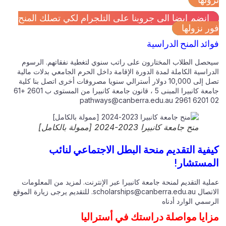
انضم ايضا الى جروبنا على التلجرام لكي تصلك المنح
ر نزولها
ائد المنح الدراسية
حصل الطلاب المختارون على راتب سنوي لتغطية نفقاتهم. الرسوم
راسية الكاملة لمدة الدورة الإقامة داخل الحرم الجامعي بدلات مالية
تصل إلى 10,000 دولار أسترالي سنويا مصروفات أخرى اتصل بنا كلية
جامعة كانبيرا المبنى 5 ، قانون جامعة كانبيرا من المستوى ب 2601 +61
pathways@canberra.edu.au
02 
منح جامعة كانبيرا 2023-2024 [ممولة بالكامل]
فية التقديم منحة البطل الاجتماعي لنائب
مستشار!
ية التقديم لمنحة جامعة كانبيرا عبر الإنترنت. لمزيد من المعلومات
اتصال
scholarships@canberra.edu.au
. للتقديم يرجى زيارة الموقع
سمي الوارد أدناه
ايا مواصلة دراستك في أستراليا