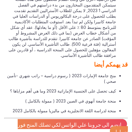
سيتمكن المتقدمون المختارون من بدء دراستهم في الفصل
الدراسي 1 2023, لا يمكن للطلاب الأستراليين التقديم تقدمت
بطلب للحصول على درجة البكالوريوس أو الدراسات العليا في
جامعة كانبيرا ولكن لم تبدأ بعد. استوفت المتطلبات الأكاديمية
للبرنامج بمتوسط 80 ٪ على الأقل (أو ما يعادلها). عقد أي شكل
من أشكال خطاب العرض (بما في ذلك العرض المشروط أو
المؤقت) الصادر عن جامعة كانبيرا. تتقدم للدراسة بتأشيرة طالب
أسترالية (فئة فرعية 500). طالب التأشيرة الأساسي. لن يكون
المعالون مؤهلين للحصول على المنحة الدراسية ، أو قادرين على
مرافقة طالب التأشيرة الأساسي.
 يهمكم أيضا
منح جامعة الإمارات 2023 ( رسوم دراسية – راتب شهري -تأمين
صحي )
كيف تحصل على الجنسية الإماراتية 2023 وما هي أهم مزاياها ؟
منحة جامعة آنهوي في الصين 2023 ( ممولة بالكامل )
منحة لدراسة اللغة الانجليزية في ماليزيا ممولة بالكامل 2023
انضم الى جروبنا علي الواتس لكي تصلك المنح فور
ولها