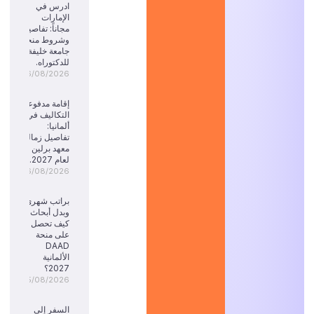
ادرس في
الإمارات
مجاناً: تفاصيل
وشروط منحة
جامعة خليفة
للدكتوراه.
06/08/2026
إقامة مدفوعة
التكاليف في
ألمانيا:
تفاصيل زمالة
معهد برلين
لعام 2027.
06/08/2026
براتب شهري
وبدل أبحاث:
كيف تحصل
على منحة
DAAD
الألمانية
2027؟
05/08/2026
السفر إلى