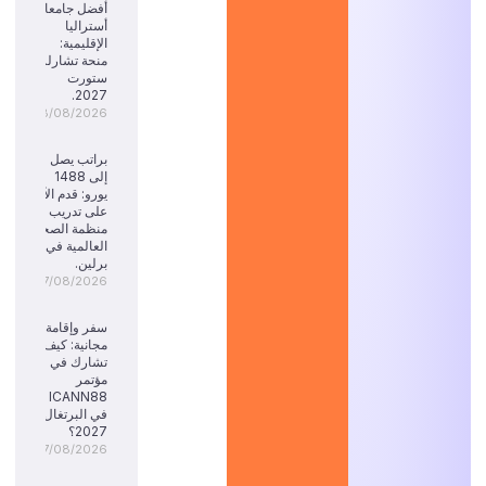
أفضل جامعات
أستراليا
الإقليمية:
منحة تشارلز
ستورت
2027.
08/08/2026
براتب يصل
إلى 1488
يورو: قدم الآن
على تدريب
منظمة الصحة
العالمية في
برلين.
07/08/2026
سفر وإقامة
مجانية: كيف
تشارك في
مؤتمر
ICANN88
في البرتغال
2027؟
07/08/2026