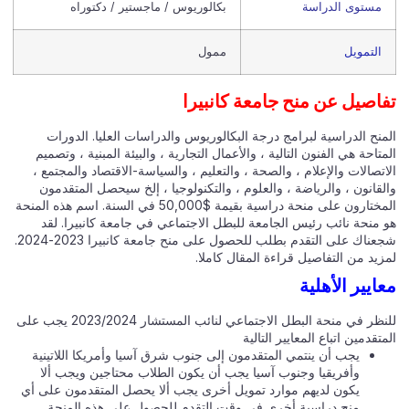
مستوى الدراسة
بكالوريوس / ماجستير / دكتوراه
التمويل
ممول
اصيل عن منح جامعة كانبيرا
نح الدراسية لبرامج درجة البكالوريوس والدراسات العليا. الدورات
تاحة هي الفنون التالية ، والأعمال التجارية ، والبيئة المبنية ، وتصميم
تصالات والإعلام ، والصحة ، والتعليم ، والسياسة-الاقتصاد والمجتمع ،
قانون ، والرياضة ، والعلوم ، والتكنولوجيا ، إلخ سيحصل المتقدمون
المختارون على منحة دراسية بقيمة $50,000 في السنة. اسم هذه المنحة
 منحة نائب رئيس الجامعة للبطل الاجتماعي في جامعة كانبيرا. لقد
شجعناك على التقدم بطلب للحصول على منح جامعة كانبيرا 2023-2024.
يد من التفاصيل قراءة المقال كاملا.
ايير الأهلية
للنظر في منحة البطل الاجتماعي لنائب المستشار 2023/2024 يجب على
تقدمين اتباع المعايير التالية
يجب أن ينتمي المتقدمون إلى جنوب شرق آسيا وأمريكا اللاتينية
وأفريقيا وجنوب آسيا يجب أن يكون الطلاب محتاجين ويجب ألا
يكون لديهم موارد تمويل أخرى يجب ألا يحصل المتقدمون على أي
منح دراسية أخرى في وقت التقدم للحصول على هذه المنحة