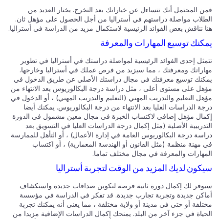
ن المحتمل أنك تتساءل عن خياراتك بعد التخرج. يختار العديد من
طلاب مواصلة دراستهم في أستراليا من أجل الحصول على مؤهل ثان.
ا نناقش بعض الفوائد الرئيسية لاستكمال مزيد من الدراسة في أستراليا.
كنك توسيع المهارات والمعرفة
مثل إحدى الفوائد الرئيسية لمواصلة دراستك في أستراليا في تطوير
اراتك ومعرفتك ، مما سيزيد من فرص عملك في أستراليا وخارجها.
كنك توسيع معرفتك في مجال دراستك الأصلي عن طريق الدخول في
هل على مستوى أعلى ، مثل دراسة درجة البكالوريوس بعد الانتهاء من
ل التعليم والتدريب المهني (التعليم والتدريب المهني) ، أو الدخول في
ة الدراسات العليا بعد الانتهاء من درجة البكالوريوس. يمكنك أيضا
مال مؤهل إضافي لاكتساب الخبرة في مجال معين مشمول في الدورة
دريبية الأصلية (مثل إكمال درجة الدراسات العليا في التسويق بعد
اسة درجة البكالوريوس العامة في إدارة الأعمال) ، أو التأهل للممارسة
 مهنة منظمة (مثل القانون أو الهندسة المعمارية) ، أو اكتساب
مهارات والمعرفة في مجال مختلف تماما.
كون لديك المزيد من الوقت لتجربة أستراليا
وفر لك إكمال دورة ثانية فرصة لتكوين صداقات جديدة واستكشاف
اكن جديدة وتجربة تجارب جديدة. قد تفكر في الدراسة في مؤسسة
تلفة أو حتى في مدينة أو ولاية مختلفة ، مما يعني أنه يمكنك تجربة
حياة في جزء آخر من البلد. يمنحك إكمال الدراسات الإضافية مزيدا من