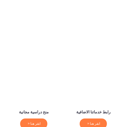
رابط خدماتنا الاضافية
منح دراسية مجانية
انقر هنا
انقر هنا