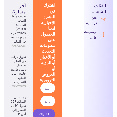
الفئات
اشترك
آخر
في
الشعبية
مشاركة
النشرة
تدريب منظمة
منح
الصحة
الإخبارية
دراسية
العالمية
لدينا
(WHO)
موضوعات
للحصول
2026: فرصة
عامة
مدفوعة الأجر
على
في ألمانيا.
معلومات
09/08/2026
التحديث
أو الأخبار
تمويل دراسي
في ألمانيا:
أو الرؤية
تفاصيل
أو
وشروط منحة
العروض
جامعة أنهالت
للعلوم
الترويجية
التطبيقية.
09/08/2026
زمالة ييل
للسلام 2027:
تمويل كامل
للسفر إلى
اشتراك
أمريكا