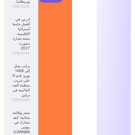
وبريطانيا.
08/08/2026
ادرس في
أفضل جامعات
أستراليا
الإقليمية:
منحة تشارلز
ستورت
2027.
08/08/2026
براتب يصل
إلى 1488
يورو: قدم الآن
على تدريب
منظمة الصحة
العالمية في
برلين.
07/08/2026
سفر وإقامة
مجانية: كيف
تشارك في
مؤتمر
ICANN88