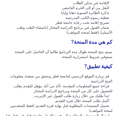
الإقامة في سكن الطلاب
النقل من أو إلى الحرم الجامعي
تذكرة الطائرة السنوية ذهابا وإيابا
تغطية رسوم الكتب المدرسية
تصريح إقامة تحت رعاية جامعة قطر
ضمان القبول في برنامج الدراسة المختار (باستثناء الطب وطب
الأسنان) (فقط لمنحة المواهب)
كم هي مدة المنحة?
سيتم منح المنحة طوال مدة البرنامج طالما أن الحاصل على المنحة
يستوفي شروط استمرارية المنحة.
كيفية تطبيق?
قم بزيارة الموقع الرسمي لجامعة قطر وتحقق من صفحة معلومات
المنح الدراسية
قراءة جميع المعلومات المقدمة. تأكد من أنك مؤهل للتقدم بطلب
للحصول على كل من المنحة وبرنامج الدراسة المختار
ابدأ طلبك من خلال زيارة طلب القبول عبر الإنترنت
أكمل طلب المنحة خلال فترة التقديم
تحميل المستندات المطلوبة قبل نهاية فترة التقديم (فقط للمتقدمين
لمنحة المواهب)
إرسال المستندات المطلوبة إلى قسم القبول بجامعة قطر في قطر قبل