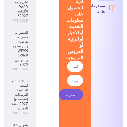
لدينا
على منحة
موضوعات
للحصول
DAAD
عامة
الألمانية
على
2027؟
معلومات
05/08/2026
التحديث
أو الأخبار
السفر إلى
جنيف مجاناً:
أو الرؤية
تفاصيل
أو
وشروط زمالة
العروض
(WIPO)
للطلاب
الترويجية
والمهنيين
2026.
05/08/2026
دليلك الشامل
لمنحة
الحكومة
اشتراك
البريطانية
(تشيفنينغ)
2027 للطلاب
الدوليين.
04/08/2026
بتمويل شامل