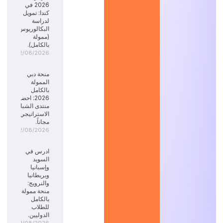
2026 في
كندا: تمويل
لدراسة
البكالوريوس
(ممولة
بالكامل).
02/08/2026
منحة دبي
الممولة
بالكامل
2026: احضر
منتدى الشباب
الاستراتيجي
مجاناً.
02/08/2026
ادرس في
السويد
وإسبانيا
وبريطانيا
والنرويج:
منحة ممولة
بالكامل
للطلاب
الدوليين.