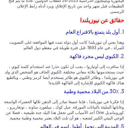
فيكتوريا ويلينجتون الدراسية 2023-24 للطلاب الدوليين. عادة ما يتم فتح
طبيقات قبل شهر واحد من تاريخ الإغلاق. ويرد أدناه رابط الإعلان
رسمي.
ائق عن نيوزيلندا
ذا يعني أن نيوزيلندا كانت أول دولة تمت فيها الموافقة على التصويت
، في عام 1893. قبل فترة طويلة في معظم دول العالم.
ا سافرت إلى أوتياروا ، يجب أن تكون حذرا عند استخدام كلمة كيوي ،
ث يستخدمونها بثلاثة معاني مختلفة. الكيوي الجاف هو الشخص الذي ولد
 نيوزيلندا ، وطائر الكيوي هو طائر يستخدم أيضا كرمز وطني ، وبالطبع
ك فاكهة الكيوي للإشارة إلى الفاكهة اللذيذة!
 فكرنا في نيوزيلندا ، فإننا جميعا نتبادر إلى الذهن تلالها الخضراء الواسعة
باتها المليئة بالنباتات المورقة. جبل كوك ، ميلفورد ساوند ، تونغاريرو ،
كورومانديل One أحد الأسباب التي تجعل هذا البلد جنة طبيعية ، فضلا عن
عي البيئي الكبير لشعبه ، هو أن ثلث البلاد يعتبر محمية وطنية محمية.