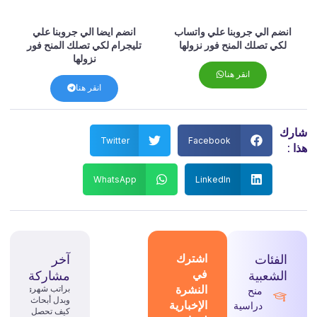
انضم الي جروبنا علي واتساب
انضم ايضا الي جروبنا علي
لكي تصلك المنح فور نزولها
تليجرام لكي تصلك المنح فور
نزولها
انقر هنا
انقر هنا
رك
Twitter
Facebook
 :
WhatsApp
LinkedIn
الفئات
اشترك
آخر
في
الشعبية
مشاركة
النشرة
براتب شهري
منح
وبدل أبحاث:
الإخبارية
دراسية
كيف تحصل