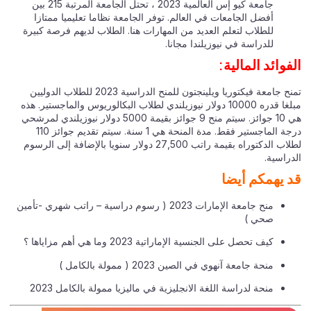
جامعة كيو إس العالمية 2023 ، تحتل الجامعة المرتبة 215 بين
أفضل الجامعات في العالم. توفر الجامعة نظاما تعليميا ممتازا
للطلاب لتعلم العديد من المهارات هنا. الطلاب لديهم فرصة كبيرة
للدراسة في نيوزيلندا مجانا.
فوائد المالية:
تمنح جامعة فيكتوريا ويلينجتون للمنح الدراسية 2023 للطلاب الدوليين
مبلغا قدره 10000 دولار نيوزيلندي لطلاب البكالوريوس والماجستير. هذه
هي 10 جوائز. سيتم منح 9 جوائز بقيمة 5000 دولار نيوزيلندي لمرشحي
درجة الماجستير فقط. مدة المنحة هي 1 سنة. سيتم تقديم جوائز 110
لطلاب الدكتوراه بقيمة راتب 27,500 دولار سنويا بالإضافة إلى الرسوم
راسية.
 يهمكم أيضا
منح جامعة الإمارات 2023 ( رسوم دراسية – راتب شهري -تأمين
صحي )
كيف تحصل على الجنسية الإماراتية 2023 وما هي أهم مزاياها ؟
منحة جامعة آنهوي في الصين 2023 ( ممولة بالكامل )
منحة لدراسة اللغة الانجليزية في ماليزيا ممولة بالكامل 2023