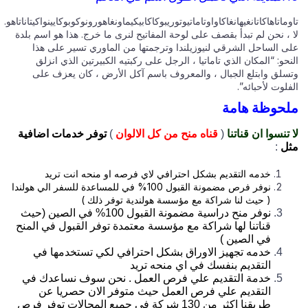
ماتاهاكاتانغيهانغاكاواوتاماتيوتوريبوكاكابيكيماونغاهورونوكوبوكايينواكيتاناتاهو.
 ، نحن لم تبدأ بقصف على لوحة المفاتيح لنرى ما خرج. هذا هو اسم بلدة
ى الساحل الشرقي لنيوزيلندا وترجمتها من الماوري تسير على هذا
حو: “المكان الذي تاماتيا ، الرجل على ركبتيه الكبيرتين الذي انزلق
سلق وابتلع الجبال ، والمعروف باسم آكل الأرض ، كان يعزف على
لوت لأحبائه”.
حوظة هامة
تنسوا ان قناتنا
(
قناه منح من كل الالوان
)
توفر خدمات اضافية
ل
:
خدمه التقديم بشكل احترافي لاي فرصه او منحه انت تريد
نوفر فرص مضمونة القبول 100% في للمساعدة للسفر الي هولندا
( حيث لنا شراكة مع مؤسسة هولندية توفر ذلك )
نوفر منح دراسية مضمونة القبول 100% في الصين (حيث
قناتنا لها شراكة مع مؤسسة معتمدة توفر القبول في المنح
في الصين )
خدمه تجهيز الاوراق بشكل احترافي لكي تستخدمها في
التقديم بنفسك في اي منحه تريد
خدمة التقديم علي فرص العمل . نحن سوف نساعدك في
التقديم علي فرص العمل حيث متوفر الان حصريا عن
طريقنا اكثر من 130 شركة في جميع المجالات توفر فرص