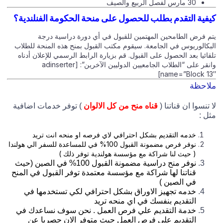
30 مارس لفصل الربيع والصيف
كيفية التقدم بطلب للحصول على منحة الحكومة الفنلندية؟
يتم فرض الطامحين المهتمين للقبول في أي دورة دراسية درجة
البكالوريوس في الجامعة. سيقوم مكتب القبول بمنح هذه المنحة للطلاب
تلقائيا بعد الحصول على القبول. قم بزيارة الرابط الرسمي للإعلان أدناه
وانقر على “الطلاب الجامعيين الدوليين الآخرين”: [adinserter
name=”Block 13″]
ملاحظة
لا تنسوا ان قناتنا (
قناه منح من كل الالوان
) توفر خدمات اضافية
مثل :
خدمه التقديم بشكل احترافي لاي فرصه او منحه انت تريد
نوفر فرص مضمونة القبول 100% في للمساعدة للسفر الي هولندا
( حيث لنا شراكة مع مؤسسة هولندية توفر ذلك )
نوفر منح دراسية مضمونة القبول 100% في الصين (حيث
قناتنا لها شراكة مع مؤسسة معتمدة توفر القبول في المنح
في الصين )
خدمه تجهيز الاوراق بشكل احترافي لكي تستخدمها في
التقديم بنفسك في اي منحه تريد
خدمة التقديم علي فرص العمل . نحن سوف نساعدك في
التقديم علي فرص العمل حيث متوفر الان حصريا عن