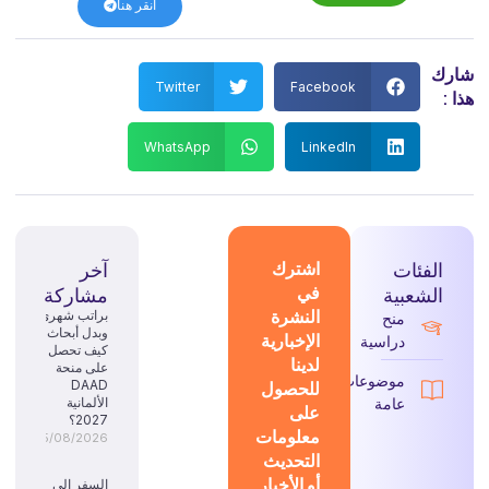
انقر هنا
شارك
Twitter
Facebook
هذا :
WhatsApp
LinkedIn
الفئات
اشترك
آخر
في
الشعبية
مشاركة
النشرة
براتب شهري
منح
وبدل أبحاث:
الإخبارية
دراسية
كيف تحصل
لدينا
على منحة
موضوعات
للحصول
DAAD
عامة
الألمانية
على
2027؟
معلومات
05/08/2026
التحديث
أو الأخبار
السفر إلى