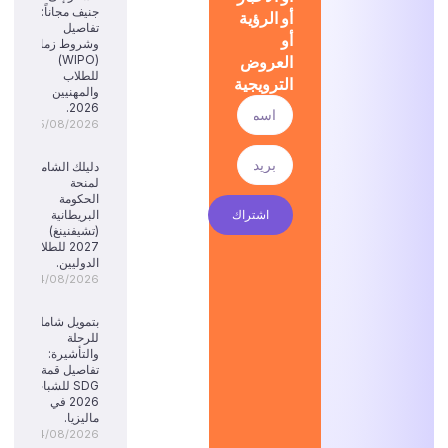
جنيف مجاناً:
أو الرؤية
تفاصيل
أو
وشروط زمالة
العروض
(WIPO)
للطلاب
الترويجية
والمهنيين
2026.
05/08/2026
دليلك الشامل
لمنحة
الحكومة
اشتراك
البريطانية
(تشيفنينغ)
2027 للطلاب
الدوليين.
04/08/2026
بتمويل شامل
للرحلة
والتأشيرة:
تفاصيل قمة
SDG للشباب
2026 في
ماليزيا.
04/08/2026