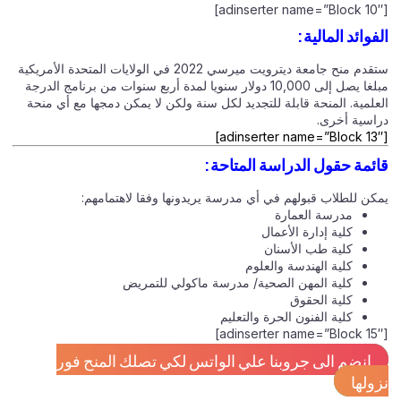
[adinserter name=”Block 10″]
الفوائد المالية:
ستقدم منح جامعة ديترويت ميرسي 2022 في الولايات المتحدة الأمريكية
مبلغا يصل إلى 10,000 دولار سنويا لمدة أربع سنوات من برنامج الدرجة
العلمية. المنحة قابلة للتجديد لكل سنة ولكن لا يمكن دمجها مع أي منحة
دراسية أخرى.
[adinserter name=”Block 13″]
قائمة حقول الدراسة المتاحة:
يمكن للطلاب قبولهم في أي مدرسة يريدونها وفقا لاهتمامهم:
مدرسة العمارة
كلية إدارة الأعمال
كلية طب الأسنان
كلية الهندسة والعلوم
كلية المهن الصحية/ مدرسة ماكولي للتمريض
كلية الحقوق
كلية الفنون الحرة والتعليم
[adinserter name=”Block 15″]
انضم الى جروبنا علي الواتس لكي تصلك المنح فور
نزولها