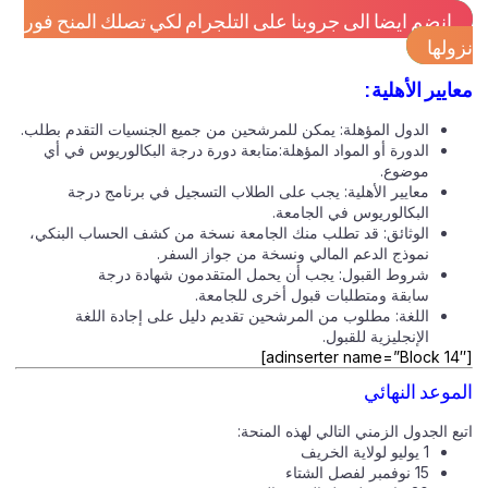
انضم ايضا الى جروبنا على التلجرام لكي تصلك المنح فور
نزولها
معايير الأهلية:
الدول المؤهلة: يمكن للمرشحين من جميع الجنسيات التقدم بطلب.
الدورة أو المواد المؤهلة:متابعة دورة درجة البكالوريوس في أي
موضوع.
معايير الأهلية: يجب على الطلاب التسجيل في برنامج درجة
البكالوريوس في الجامعة.
الوثائق: قد تطلب منك الجامعة نسخة من كشف الحساب البنكي،
نموذج الدعم المالي ونسخة من جواز السفر.
شروط القبول: يجب أن يحمل المتقدمون شهادة درجة
سابقة ومتطلبات قبول أخرى للجامعة.
اللغة: مطلوب من المرشحين تقديم دليل على إجادة اللغة
الإنجليزية للقبول.
[adinserter name=”Block 14″]
الموعد النهائي
اتبع الجدول الزمني التالي لهذه المنحة:
1 يوليو لولاية الخريف
15 نوفمبر لفصل الشتاء