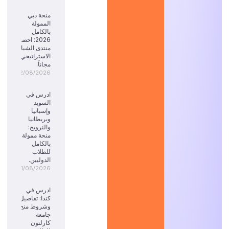
منحة دبي
الممولة
بالكامل
2026: احضر
منتدى الشباب
الاستراتيجي
مجاناً.
02/08/2026
ادرس في
السويد
وإسبانيا
وبريطانيا
والنرويج:
منحة ممولة
بالكامل
للطلاب
الدوليين.
01/08/2026
ادرس في
كندا: تفاصيل
وشروط منح
جامعة
كارلتون