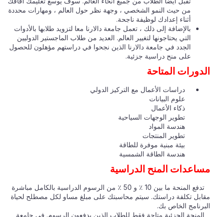
تقبل أيضا الطلاب من جميع أنحاء العالم. سوف يوسع تعليمك آفاقك
من حيث النمو الشخصي ، وجهة نظر حول العالم ، ومهارات محددة
أثناء إعدادك لوظيفة ناجحة.
بالإضافة إلى ذلك ، تعمل جامعة دالارنا معا لتزويد طلابها بالأدوات
التي يحتاجونها لتغيير العالم. العديد من طلاب الماجستير الدوليين
الجدد في جامعة دالارنا الذين نجحوا في دراستهم مؤهلون للحصول
على منح دراسية جزئية.
الدورات المتاحة
دراسات الأعمال مع التركيز الدولي
علوم البيانات
ذكاء الأعمال
تطوير الوجهات السياحية
هندسة المواد
تطوير المنتجات
بيئة مبنية موفرة للطاقة
هندسة الطاقة الشمسية
مساعدات المنح الدراسية
تدفع المنحة ما بين 10 ٪ و 50 ٪ من الرسوم الدراسية بالكامل مباشرة
مقابل تكلفة دراستك. سيتم محاسبتك على مبلغ مساو لكل مصطلح لحياة
البرنامج الخاص بك.
المنحة الجزئية متاحة فقط للطلاب الذين يدفعون الرسوم. في جامعة