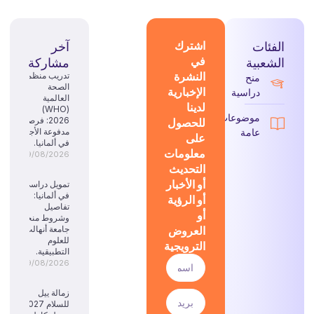
الفئات
اشترك
آخر
في
الشعبية
مشاركة
النشرة
تدريب منظمة
منح
الصحة
الإخبارية
دراسية
العالمية
لدينا
(WHO)
موضوعات
للحصول
2026: فرصة
عامة
مدفوعة الأجر
على
في ألمانيا.
معلومات
09/08/2026
التحديث
أو الأخبار
تمويل دراسي
في ألمانيا:
أو الرؤية
تفاصيل
أو
وشروط منحة
العروض
جامعة أنهالت
للعلوم
الترويجية
التطبيقية.
09/08/2026
زمالة ييل
للسلام 2027: