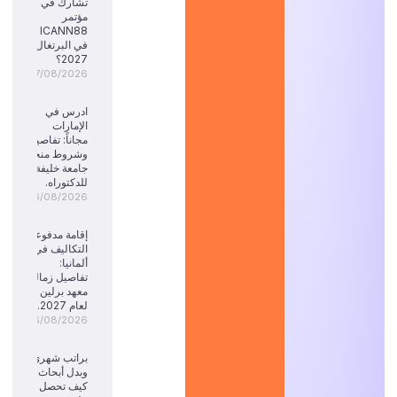
تشارك في
مؤتمر
ICANN88
في البرتغال
2027؟
07/08/2026
ادرس في
الإمارات
مجاناً: تفاصيل
وشروط منحة
جامعة خليفة
للدكتوراه.
06/08/2026
إقامة مدفوعة
التكاليف في
ألمانيا:
تفاصيل زمالة
معهد برلين
لعام 2027.
06/08/2026
براتب شهري
وبدل أبحاث:
كيف تحصل