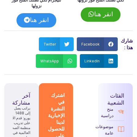
نزولها
انقر هنا
انقر هنا
شارك
Twitter
Facebook
هذا :
WhatsApp
LinkedIn
الفئات
اشترك
آخر
في
الشعبية
مشاركة
النشرة
براتب يصل
منح
إلى 1488
الإخبارية
دراسية
يورو: قدم الآن
لدينا
على تدريب
موضوعات
للحصول
منظمة الصحة
عامة
العالمية في
على