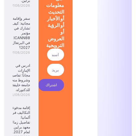
برلين.
معلومات
07/08/2026
التحديث
أو الأخبار
سفر وإقامة
مجانية: كيف
أو الرؤية
تشارك في
أو
مؤتمر
العروض
ICANN88
في البرتغال
الترويجية
2027؟
07/08/2026
ادرس في
الإمارات
مجاناً: تفاصيل
وشروط منحة
اشتراك
جامعة خليفة
للدكتوراه.
06/08/2026
إقامة مدفوعة
التكاليف في
ألمانيا:
تفاصيل زمالة
معهد برلين
لعام 2027.