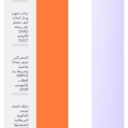
06/08/2026
براتب شهري
وبدل أبحاث:
كيف تحصل
على منحة
DAAD
الألمانية
2027؟
05/08/2026
السفر إلى
جنيف مجاناً:
تفاصيل
وشروط زمالة
(WIPO)
للطلاب
والمهنيين
2026.
05/08/2026
دليلك الشامل
لمنحة
الحكومة
البريطانية
(تشيفنينغ)