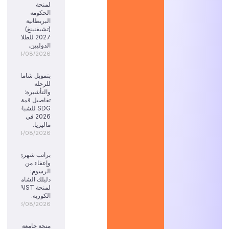
لمنحة
الحكومة
البريطانية
(تشيفنينغ)
2027 للطلاب
الدوليين.
04/08/2026
بتمويل شامل
للرحلة
والتأشيرة:
تفاصيل قمة
SDG للشباب
2026 في
ماليزيا.
04/08/2026
براتب شهري
وإعفاء من
الرسوم:
دليلك الشامل
لمنحة KAIST
الكورية.
03/08/2026
منحة جامعة