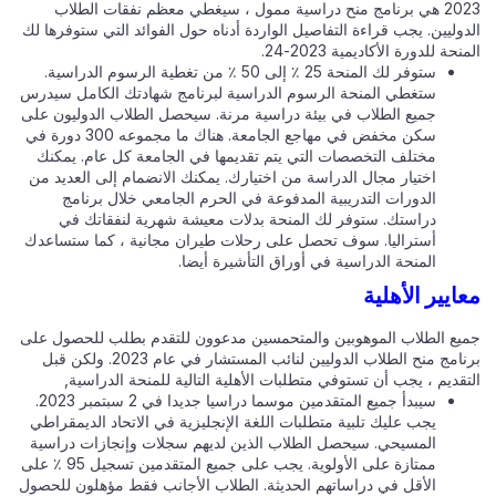
2023 هي برنامج منح دراسية ممول ، سيغطي معظم نفقات الطلاب
وليين. يجب قراءة التفاصيل الواردة أدناه حول الفوائد التي ستوفرها لك
نحة للدورة الأكاديمية 2023-24.
ستوفر لك المنحة 25 ٪ إلى 50 ٪ من تغطية الرسوم الدراسية.
ستغطي المنحة الرسوم الدراسية لبرنامج شهادتك الكامل سيدرس
جميع الطلاب في بيئة دراسية مرنة. سيحصل الطلاب الدوليون على
سكن مخفض في مهاجع الجامعة. هناك ما مجموعه 300 دورة في
مختلف التخصصات التي يتم تقديمها في الجامعة كل عام. يمكنك
اختيار مجال الدراسة من اختيارك. يمكنك الانضمام إلى العديد من
الدورات التدريبية المدفوعة في الحرم الجامعي خلال برنامج
دراستك. ستوفر لك المنحة بدلات معيشة شهرية لنفقاتك في
أستراليا. سوف تحصل على رحلات طيران مجانية ، كما ستساعدك
المنحة الدراسية في أوراق التأشيرة أيضا.
ايير الأهلية
يع الطلاب الموهوبين والمتحمسين مدعوون للتقدم بطلب للحصول على
برنامج منح الطلاب الدوليين لنائب المستشار في عام 2023. ولكن قبل
قديم ، يجب أن تستوفي متطلبات الأهلية التالية للمنحة الدراسية,
سيبدأ جميع المتقدمين موسما دراسيا جديدا في 2 سبتمبر 2023.
يجب عليك تلبية متطلبات اللغة الإنجليزية في الاتحاد الديمقراطي
المسيحي. سيحصل الطلاب الذين لديهم سجلات وإنجازات دراسية
ممتازة على الأولوية. يجب على جميع المتقدمين تسجيل 95 ٪ على
الأقل في دراساتهم الحديثة. الطلاب الأجانب فقط مؤهلون للحصول