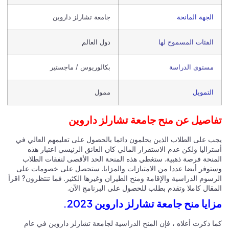
الجهة المانحة
جامعة تشارلز داروين
الفئات المسموح لها
دول العالم
مستوى الدراسة
بكالوريوس / ماجستير
التمويل
ممول
اصيل عن منح جامعة تشارلز داروين
ب على الطلاب الذين يحلمون دائما بالحصول على تعليمهم العالي في
راليا ولكن عدم الاستقرار المالي كان العائق الرئيسي اعتبار هذه
منحة فرصة ذهبية. ستغطي هذه المنحة الحد الأقصى لنفقات الطلاب
توفر أيضا عددا من الامتيازات والمزايا. ستحصل على خصومات على
سوم الدراسية والإقامة ومنح الطيران وغيرها الكثير. فما تنتظرون? اقرأ
مقال كاملا وتقدم بطلب للحصول على البرنامج الآن.
ايا منح جامعة تشارلز داروين 2023.
ا ذكرت أعلاه ، فإن المنح الدراسية لجامعة تشارلز داروين في عام