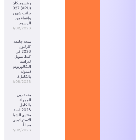
ريتسوميكان
(APU) 2027:
براتب شهري
وإعفاء من
الرسوم.
03/08/2026
منحة جامعة
كارلتون
2026 في
كندا: تمويل
لدراسة
البكالوريوس
(ممولة
بالكامل).
02/08/2026
منحة دبي
الممولة
بالكامل
2026: احضر
منتدى الشباب
الاستراتيجي
مجاناً.
02/08/2026