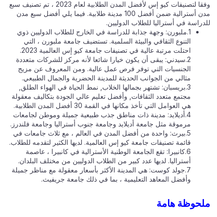
وفقا لتصنيفات كيو إس لأفضل المدن الطلابية لعام 2023 ، تم تصنيف سبع
مدن أسترالية ضمن أفضل 100 مدينة طلابية. فيما يلي أفضل سبع مدن
راسة في أستراليا للطلاب الدوليين.
1.ملبورن: وجهة جذابة للدراسة في الخارج للطلاب الدوليين ذوي
التنوع الثقافي والبيئة السلمية. تستضيف جامعة ملبورن ، التي
احتلت مرتبة عالية في تصنيفات جامعة كيو إس العالمية 2023.
2.سيدني: يبقى أن يكون خيارا شائعا لأنه مركز للشركات متعددة
الجنسيات التي توفر فرص عمل عالية. ومن المعروف عن مزيج
مثالي من الجوانب الحديثة للمدينة الحضرية والجمال الطبيعي.
3.بريسبان: تشتهر بجمالها الخلاب, نمط الحياة في الهواء الطلق,
مجتمع متعدد الثقافات, وأفضل تعليم عالي الجودة بتكاليف معقولة
هي العوامل التي تأخذ مكانها في القمة 30 أفضل المدن الطلابية.
4.أديلايد: مدينة ذات مناطق جذب طبيعية جميلة وموطن لجامعات
مرموقة مثل جامعة أديلايد وجامعة جنوب أستراليا وجامعة فلندرز.
5.بيرث: واحدة من أفضل المدن في العالم ، مع ثلاث جامعات في
قائمة تصنيفات جامعة كيو إس العالمية. لديها الكثير لتقدمه للطلاب.
6.كانبيرا: تقع الجامعة الوطنية الأسترالية في كانبيرا ، عاصمة
أستراليا. لديها عدد كبير من الطلاب الدوليين من مختلف البلدان.
7.جولد كوست: هي المدينة الأكثر بأسعار معقولة مع مناظر جميلة
وأفضل المعاهد التعليمية ، بما في ذلك جامعة جريفيث.
حوظة هامة