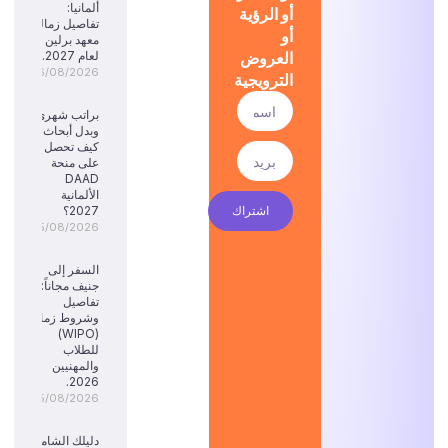
ألمانيا:
أو الرؤية
تفاصيل زمالة
أو
معهد برلين
العروض
لعام 2027.
06/08/2026
الترويجية
براتب شهري
وبدل أبحاث:
كيف تحصل
على منحة
DAAD
الألمانية
اشتراك
2027؟
05/08/2026
السفر إلى
جنيف مجاناً:
تفاصيل
وشروط زمالة
(WIPO)
للطلاب
والمهنيين
2026.
05/08/2026
دليلك الشامل