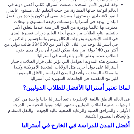
وفقا لتقرير الأمم المتحدة ، صنفت أستراليا كثاني أفضل دولة في
العالم لنوعية حياتها الممتازة. من حيث التعليم على مستوى عالمي,
النمو الاقتصادي ومستوى المعيشة, يبقى أن تكون واحدة من أفضل
البلدان. يوجد في أستراليا مؤسسات رفيعة المستوى ومؤهلات
معترف بها عالميا ووفرة من المنح الدراسية عندما يتعلق الأمر
بالتعليم. يتابع الطلاب من جميع أنحاء العالم دورات قصيرة المدى
في اللغة الإنجليزية ودرجات البكالوريوس والماجستير والدكتوراه
في أستراليا. يوجد في البلاد الآن أكثر من 384000 طالب دولي من
أكثر من 140 دولة. من هذا، يمكن للمرء أن يدرك مدى جنون
الطلاب عندما يتعلق الأمر بالدراسة في أستراليا!
تتضمن هذه المدونة العوامل التي تؤثر على قرار الطلاب باختيار
أستراليا على دول أخرى مثل الولايات المتحدة الأمريكية وكندا
والمملكة المتحدة ، وأفضل المدن للدراسة والآفاق الوظيفية
للبرامج المقدمة في الجامعات الشهيرة في أستراليا.
اذا تعتبر أستراليا الأفضل للطلاب الدوليين?
العالم الناطق باللغة الإنجليزية ، تعد أستراليا حاليا واحدة من أكثر
جهات شعبية للطلاب الدوليين. تشتهر البلاد ببنيتها التحتية من الدرجة
ولى ، والمرافق الطبية والرعاية الصحية عالية الجودة ، والنقل المتقدم ،
لإسكان الميسور التكلفة.
ضل المدن للدراسة في الخارج في أستراليا