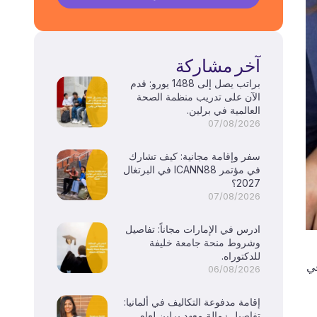
آخر مشاركة
براتب يصل إلى 1488 يورو: قدم
الآن على تدريب منظمة الصحة
العالمية في برلين.
07/08/2026
سفر وإقامة مجانية: كيف تشارك
في مؤتمر ICANN88 في البرتغال
2027؟
07/08/2026
ادرس في الإمارات مجاناً: تفاصيل
وشروط منحة جامعة خليفة
للدكتوراه.
ه في
06/08/2026
إقامة مدفوعة التكاليف في ألمانيا:
تفاصيل زمالة معهد برلين لعام