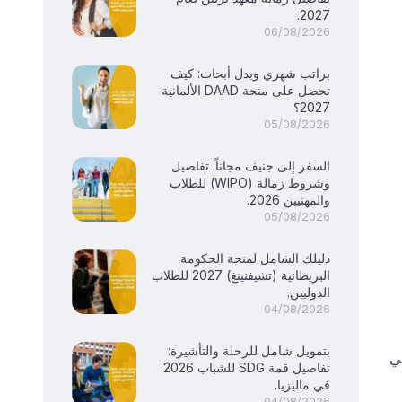
2027.
06/08/2026
براتب شهري وبدل أبحاث: كيف
تحصل على منحة DAAD الألمانية
2027؟
05/08/2026
السفر إلى جنيف مجاناً: تفاصيل
وشروط زمالة (WIPO) للطلاب
والمهنيين 2026.
05/08/2026
دليلك الشامل لمنحة الحكومة
البريطانية (تشيفنينغ) 2027 للطلاب
الدوليين.
04/08/2026
بتمويل شامل للرحلة والتأشيرة:
ي
تفاصيل قمة SDG للشباب 2026
في ماليزيا.
04/08/2026