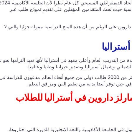
لدراسية حيث نحث المتقدمين المؤهلين على تقديم نموذج طلب عبر
روين على الرغم من أن هذه المنح الدراسية ممولة جزئيا والتي لا
ستراليا
ة من التدريب العام وأعلى معهد في أستراليا لأنها تعيد التزامها نحو ن
 الشمالي وشمال أستراليا وتصدير خبراتنا وطنيا وعالميا.
معدل القبول في جامعة تشارلز داروين هو 75 ٪ هناك أكثر من 2000 طالب دولي من جميع أنحاء العالم مدعوون للدراسة في
ي حين توفر أيضا بداية من تعليم الفن ومرافق التعلم.
ارلز داروين في أستراليا للطلاب
ي الجامعة الأكاديمية واللغة الإنجليزية للدورة التي اختاروها.