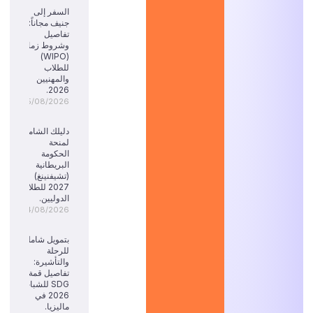
السفر إلى
جنيف مجاناً:
تفاصيل
وشروط زمالة
(WIPO)
للطلاب
والمهنيين
2026.
05/08/2026
دليلك الشامل
لمنحة
الحكومة
البريطانية
(تشيفنينغ)
2027 للطلاب
الدوليين.
04/08/2026
بتمويل شامل
للرحلة
والتأشيرة:
تفاصيل قمة
SDG للشباب
2026 في
ماليزيا.