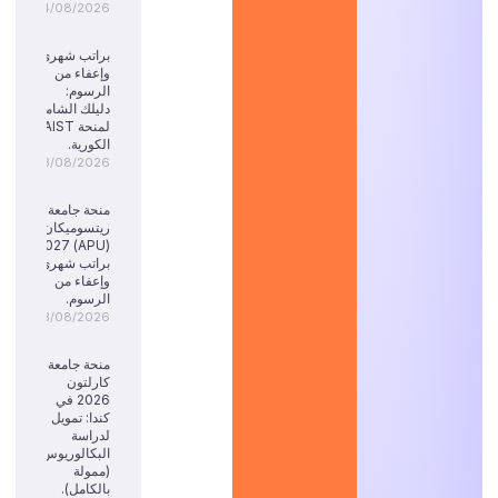
04/08/2026
براتب شهري
وإعفاء من
الرسوم:
دليلك الشامل
لمنحة KAIST
الكورية.
03/08/2026
منحة جامعة
ريتسوميكان
(APU) 2027:
براتب شهري
وإعفاء من
الرسوم.
03/08/2026
منحة جامعة
كارلتون
2026 في
كندا: تمويل
لدراسة
البكالوريوس
(ممولة
بالكامل).