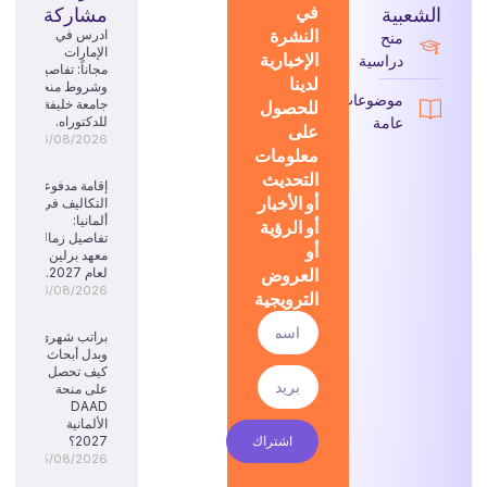
في
الشعبية
مشاركة
النشرة
ادرس في
منح
الإمارات
الإخبارية
دراسية
مجاناً: تفاصيل
لدينا
وشروط منحة
موضوعات
للحصول
جامعة خليفة
عامة
للدكتوراه.
على
06/08/2026
معلومات
التحديث
إقامة مدفوعة
أو الأخبار
التكاليف في
ألمانيا:
أو الرؤية
تفاصيل زمالة
أو
معهد برلين
العروض
لعام 2027.
06/08/2026
الترويجية
براتب شهري
وبدل أبحاث:
كيف تحصل
على منحة
DAAD
الألمانية
اشتراك
2027؟
05/08/2026