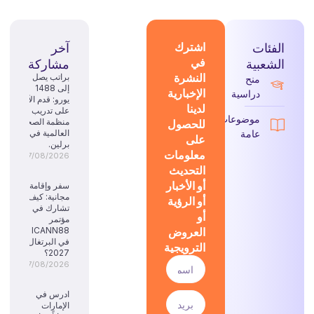
الفئات
اشترك
آخر
في
الشعبية
مشاركة
النشرة
براتب يصل
منح
إلى 1488
الإخبارية
دراسية
يورو: قدم الآن
لدينا
على تدريب
موضوعات
للحصول
منظمة الصحة
عامة
العالمية في
على
برلين.
معلومات
07/08/2026
التحديث
أو الأخبار
سفر وإقامة
مجانية: كيف
أو الرؤية
تشارك في
أو
مؤتمر
العروض
ICANN88
في البرتغال
الترويجية
2027؟
07/08/2026
ادرس في
الإمارات