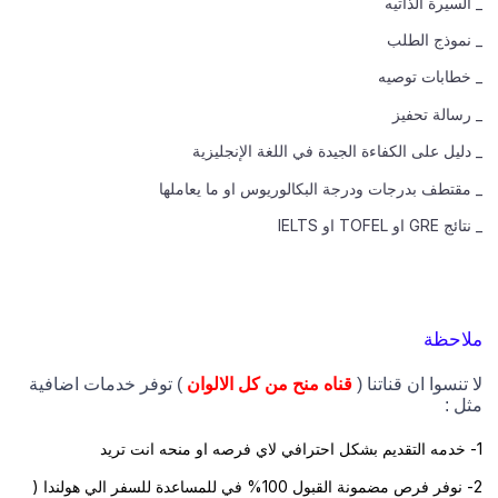
_ السيرة الذاتيه
_ نموذج الطلب
_ خطابات توصيه
_ رسالة تحفيز
_ دليل على الكفاءة الجيدة في اللغة الإنجليزية
_ مقتطف بدرجات ودرجة البكالوريوس او ما يعاملها
_ نتائج GRE او TOFEL او IELTS
ملاحظة
لا تنسوا ان قناتنا (
قناه منح من كل الالوان
) توفر خدمات اضافية
مثل :
1- خدمه التقديم بشكل احترافي لاي فرصه او منحه انت تريد
2- نوفر فرص مضمونة القبول 100% في للمساعدة للسفر الي هولندا (