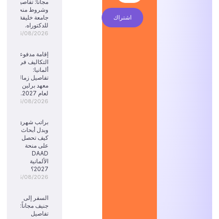
مجاناً: تفاصيل
وشروط منحة
اشتراك
جامعة خليفة
للدكتوراه.
06/08/2026
إقامة مدفوعة
التكاليف في
ألمانيا:
تفاصيل زمالة
معهد برلين
لعام 2027.
06/08/2026
براتب شهري
وبدل أبحاث:
كيف تحصل
على منحة
DAAD
الألمانية
2027؟
05/08/2026
السفر إلى
جنيف مجاناً:
تفاصيل