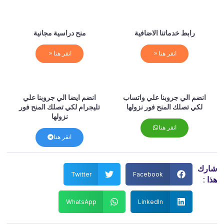
رابط خدماتنا الاضافية
منح دراسية مجانية
انقر هنا
انقر هنا
انضم الي جروبنا علي واتساب
انضم ايضا الي جروبنا علي
لكي تصلك المنح فور نزولها
تليجرام لكي تصلك المنح فور
نزولها
انقر هنا
انقر هنا
شارك
Twitter
Facebook
هذا :
WhatsApp
LinkedIn