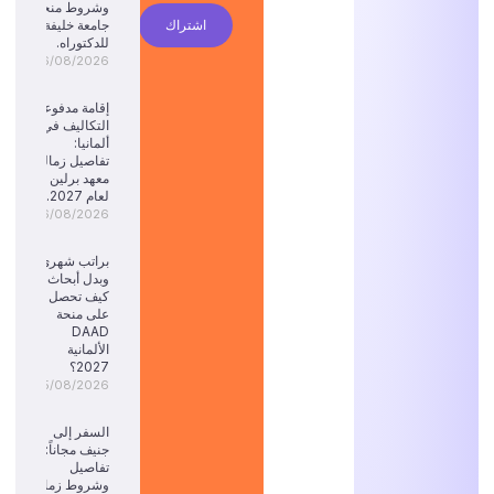
وشروط منحة
اشتراك
جامعة خليفة
للدكتوراه.
06/08/2026
إقامة مدفوعة
التكاليف في
ألمانيا:
تفاصيل زمالة
معهد برلين
لعام 2027.
06/08/2026
براتب شهري
وبدل أبحاث:
كيف تحصل
على منحة
DAAD
الألمانية
2027؟
05/08/2026
السفر إلى
جنيف مجاناً:
تفاصيل
وشروط زمالة