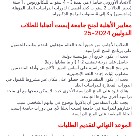
(الاتحاد الأوروبي شامل) هي لمدة 3 – 4 سنوات للبكالوريوس ، 1 سنة
(بعض الحالات 2 سنوات كحد أقصى.) لدورات الدراسات العليا المؤهلة
(ماجستير) و 3 إلى 4 سنوات لبرامج الدكتوراه.
معايير الأهلية لمنح جامعة إيست أنجليا للطلاب
الدوليين 2024-25
الطلاب الأجانب من جميع أنحاء العالم مؤهلون للتقدم بطلب للحصول
على برنامج المنح الدراسية
يجب أن يكون خريج أي مؤسسة دولية.
حاصل على درجة تصنيف 2: 1 (أو ما يعادلها دوليا)
يتم منح المنح الدراسية على أساس التميز الأكاديمي وأداء المتقدمين
مطلوب إثبات إجادة اللغة الإنجليزية
يجب أن يكون المتقدمون قد حصلوا على مكان غير مشروط للقبول في
الدورات المختارة للدراسات العليا.
هناك قيود على المنح الدراسية الأخرى حيث لا يمكن دمجها مع أي منحة
دراسية أخرى توفرها الجامعة
يجب على المتقدمين أن يذكروا بوضوح في بيانهم الشخصي سبب
اختيارهم للدراسة في جامعة إيست أنجليا لأي من دورات جامعة إيست
أنجليا المطبقة على المنح الدراسية
الموعد النهائي لتقديم الطلبات