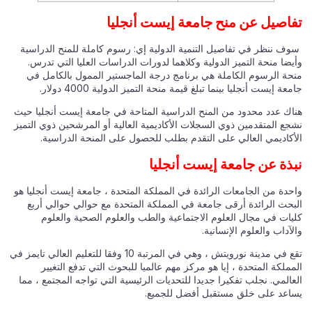
تفاصيل عن منح جامعة إيست أنجليا
سوف ننظر في تفاصيل التنمية الدولية إي: رسوم كاملة للمنح الدراسية
وأيضا منحة التميز الدولية وكلاهما لدورات الدراسات العليا التي تدرس.
منحة الرسوم الكاملة هي برنامج درجة الماجستير الممول بالكامل في
جامعة إيست أنجليا بينما تبلغ قيمة منحة التميز الدولية 4000 دولار.
هناك عدد محدود من المنح الدراسية المتاحة في جامعة إيست أنجليا حيث
نشجع المتقدمين ذوي السجلات الأكاديمية العالية أو المرشحين ذوي التميز
الأكاديمي العالي على التقدم بطلب للحصول على المنحة الدراسية.
نبذة عن جامعة إيست أنجليا
واحدة من الجامعات الرائدة في المملكة المتحدة ، جامعة إيست أنجليا هو
البحث الرائدة أرقى جامعة في المملكة المتحدة مع حوالي حوالي أربع
كليات في مجال العلوم الاجتماعية والطب والعلوم الصحية والعلوم
والآداب والعلوم الإنسانية.
تقع في مدينة نورويتش ، وهي في المرتبة 10 وفقا للتعليم العالي تايمز في
المملكة المتحدة ، إيا هو مركز مهم عالميا للبحوث التي تدفع التغيير
العالمي. نجلب تفكيرا جديدا للتحديات الرئيسية التي تواجه المجتمع ، مما
يساعد على خلق مستقبل أفضل للجميع.