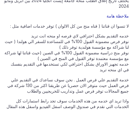
يختلف تاريخ إغلاق الطلب منحة جامعة إيست أنجليا 2024 بين أبريل ومايو
2024
ملاحظة هامة
لا تنسوا ان قناتنا ( قناه منح من كل الالوان ) توفر خدمات اضافية مثل :
خدمه التقديم بشكل احترافي لاي فرصه او منحه انت تريد
نوفر فرص مضمونة القبول 100% في للمساعدة للسفر الي هولندا ( حيث
لنا شراكة مع مؤسسة هولندية توفر ذلك )
نوفر منح دراسية مضمونة القبول 100% في الصين (حيث قناتنا لها شراكة
مع مؤسسة معتمدة توفر القبول في المنح في الصين )
خدمه تجهيز الاوراق بشكل احترافي لكي تستخدمها في التقديم بنفسك
في اي منحه تريد
خدمة التقديم علي فرص العمل . نحن سوف نساعدك في التقديم علي
فرص العمل حيث متوفر الان حصريا عن طريقنا اكثر من 130 شركة في
جميع المجالات توفر فرص عمل وتداريب للخريجيين والطلاب
واذا تريد اي خدمه من هذه الخدمات سوف تجد رابط استمارات كل
الخدمات التي نقدم في صندوق الوصف اسفل الفيديو واسفل هذه المقال