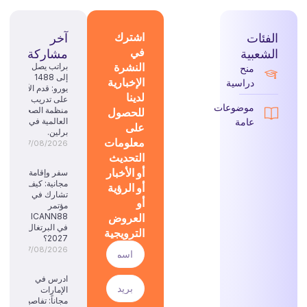
الفئات
اشترك
آخر
في
الشعبية
مشاركة
النشرة
براتب يصل
منح
إلى 1488
الإخبارية
دراسية
يورو: قدم الآن
لدينا
على تدريب
موضوعات
للحصول
منظمة الصحة
عامة
العالمية في
على
برلين.
معلومات
07/08/2026
التحديث
أو الأخبار
سفر وإقامة
مجانية: كيف
أو الرؤية
تشارك في
أو
مؤتمر
العروض
ICANN88
في البرتغال
الترويجية
2027؟
07/08/2026
ادرس في
الإمارات
مجاناً: تفاصيل