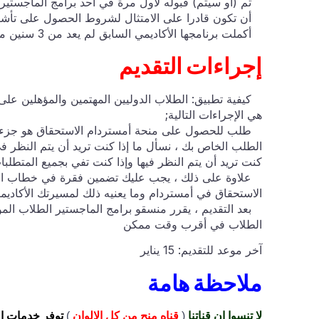
تم (أو سيتم) قبوله لأول مرة في أحد برامج الماجستير 
أن تكون قادرا على الامتثال لشروط الحصول على تأشير
أكملت برنامجها الأكاديمي السابق لم يعد من 3 سنين مضت
إجراءات التقديم
كيفية تطبيق: الطلاب الدوليين المهتمين والمؤهلين عل
هي الإجراءات التالية;
طلب للحصول على منحة أمستردام الاستحقاق هو جزء من 
الطلب الخاص بك ، نسأل ما إذا كنت تريد أن يتم النظر في
كنت تريد أن يتم النظر فيها وإذا كنت تفي بجميع المتطلبا
علاوة على ذلك ، يجب عليك تضمين فقرة في خطاب الت
الاستحقاق في أمستردام وما يعنيه ذلك لمسيرتك الأكاديمي
بعد التقديم ، يقرر منسقو برامج الماجستير الطلاب المؤ
الطلاب في أقرب وقت ممكن
آخر موعد للتقديم: 15 يناير
ملاحظة هامة
لا تنسوا ان قناتنا
(
قناه منح من كل الالوان
)
توفر خدمات ا