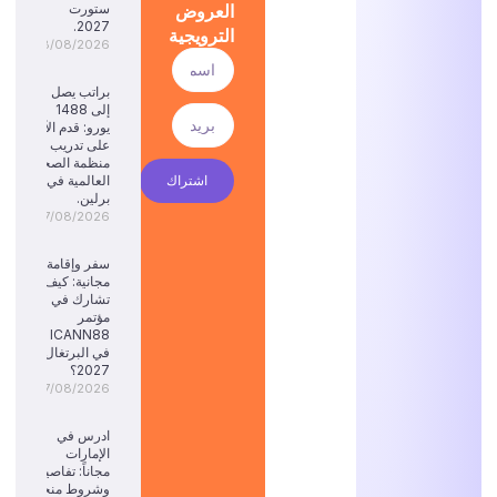
العروض
ستورت
2027.
الترويجية
08/08/2026
براتب يصل
إلى 1488
يورو: قدم الآن
على تدريب
منظمة الصحة
اشتراك
العالمية في
برلين.
07/08/2026
سفر وإقامة
مجانية: كيف
تشارك في
مؤتمر
ICANN88
في البرتغال
2027؟
07/08/2026
ادرس في
الإمارات
مجاناً: تفاصيل
وشروط منحة