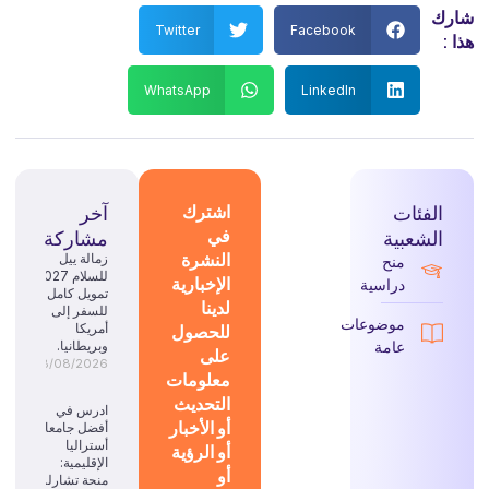
شارك
Twitter
Facebook
هذا :
WhatsApp
LinkedIn
الفئات
اشترك
آخر
في
الشعبية
مشاركة
النشرة
زمالة ييل
منح
للسلام 2027:
الإخبارية
دراسية
تمويل كامل
لدينا
للسفر إلى
موضوعات
للحصول
أمريكا
عامة
وبريطانيا.
على
08/08/2026
معلومات
التحديث
ادرس في
أو الأخبار
أفضل جامعات
أستراليا
أو الرؤية
الإقليمية:
أو
منحة تشارلز