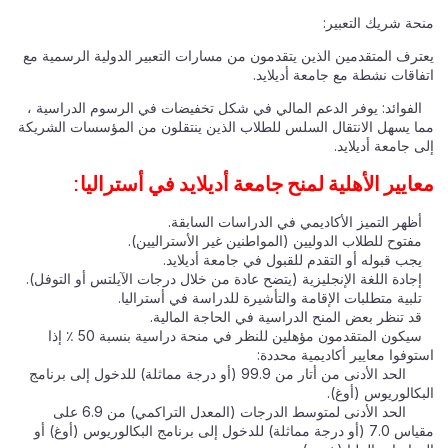
منحة شريك التعبير:
يعترف المتقدمين الذين يتقدمون من مسارات التعبير الدولية الرسمية مع
اتفاقات نشطة مع جامعة أديلايد.
الفوائد: يوفر الدعم المالي في شكل تخفيضات في الرسوم الدراسية ،
مما يسهل الانتقال السلس للطلاب الذين ينتقلون من المؤسسات الشريكة
إلى جامعة أديلايد.
معايير الأهلية لمنح جامعة أديلايد في أستراليا:
أظهر التميز الأكاديمي في الدراسات السابقة.
مفتوح للطلاب الدوليين (المواطنين غير الأستراليين).
يجب قبوله أو التقدم للقبول في جامعة أديلايد.
إجادة اللغة الإنجليزية (يتضح عادة من خلال درجات الآيلتس أو التوفل).
تلبية متطلبات الإقامة والتأشيرة للدراسة في أستراليا.
قد تنظر بعض المنح الدراسية في الحاجة المالية.
سيكون المتقدمون مؤهلين للنظر في منحة دراسية بنسبة 50 ٪ إذا
استوفوا معايير أكاديمية محددة:
الحد الأدنى من أتار من 99.9 (أو درجة مماثلة) للدخول إلى برنامج
البكالوريوس (أوغ).
الحد الأدنى لمتوسط الدرجات (المعدل التراكمي) من 6.9 على
مقياس 7.0 (أو درجة مماثلة) للدخول إلى برنامج البكالوريوس (أوغ) أو