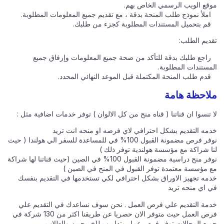
موقع الويب الرسمي الخاص بهم.
املأ نموذج طلب المنحة بدقة ، مع تقديم جميع المعلومات المطلوبة.
قم بتحميل المستندات المطلوبة كجزء من طلبك.
تقديم الطلب:
راجع طلبك بدقة للتأكد من صحة جميع المعلومات وإرفاق جميع
المستندات المطلوبة.
قدم طلب المنحة المكتملة قبل الموعد النهائي المحدد.
ملاحظة هامة
لا تنسوا ان قناتنا ( قناه منح من كل الالوان ) توفر خدمات اضافية مثل :
خدمه التقديم بشكل احترافي لاي فرصه او منحه انت تريد
نوفر فرص مضمونة القبول 100% في للمساعدة للسفر الي هولندا ( حيث
لنا شراكة مع مؤسسة هولندية توفر ذلك )
نوفر منح دراسية مضمونة القبول 100% في الصين (حيث قناتنا لها شراكة
مع مؤسسة معتمدة توفر القبول في المنح في الصين )
خدمه تجهيز الاوراق بشكل احترافي لكي تستخدمها في التقديم بنفسك
في اي منحه تريد
خدمة التقديم علي فرص العمل . نحن سوف نساعدك في التقديم علي
فرص العمل حيث متوفر الان حصريا عن طريقنا اكثر من 130 شركة في
جميع المجالات توفر فرص عمل وتداريب للخريجيين والطلاب