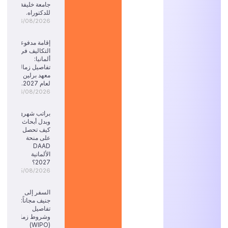
جامعة خليفة
للدكتوراه.
06/08/2026
إقامة مدفوعة
التكاليف في
ألمانيا:
تفاصيل زمالة
معهد برلين
لعام 2027.
06/08/2026
براتب شهري
وبدل أبحاث:
كيف تحصل
على منحة
DAAD
الألمانية
2027؟
05/08/2026
السفر إلى
جنيف مجاناً:
تفاصيل
وشروط زمالة
(WIPO)