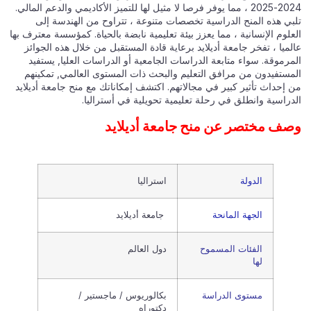
2024-2025 ، مما يوفر فرصا لا مثيل لها للتميز الأكاديمي والدعم المالي.
تلبي هذه المنح الدراسية تخصصات متنوعة ، تتراوح من الهندسة إلى
العلوم الإنسانية ، مما يعزز بيئة تعليمية نابضة بالحياة. كمؤسسة معترف بها
عالميا ، تفخر جامعة أديلايد برعاية قادة المستقبل من خلال هذه الجوائز
المرموقة. سواء متابعة الدراسات الجامعية أو الدراسات العليا, يستفيد
المستفيدون من مرافق التعليم والبحث ذات المستوى العالمي, تمكينهم
من إحداث تأثير كبير في مجالاتهم. اكتشف إمكاناتك مع منح جامعة أديلايد
الدراسية وانطلق في رحلة تعليمية تحويلية في أستراليا.
وصف مختصر عن منح جامعة أديلايد
الدولة
استراليا
الجهة المانحة
جامعة أديلايد
الفئات المسموح
دول العالم
لها
مستوى الدراسة
بكالوريوس / ماجستير /
دكتوراه