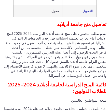
التمويل
ممول
تفاصيل منح جامعة أديلايد
تقدم بطلب للحصول على منح جامعة أديلايد الدراسية 2024-2025 لفتح
الأبواب أمام تجارب تعليمية استثنائية في إحدى الجامعات الرائدة في
أستراليا. تم تصميم هذه المنح الدراسية لجذب ألمع العقول في جميع أنحاء
العالم ، ودعم المساعي الأكاديمية عبر مختلف التخصصات. من أحدث
فرص البحث للوصول إلى أعضاء هيئة التدريس المشهورين ، يكتسب
المستلمون رؤى ومهارات لا تقدر بثمن لتزدهر في المجالات التي يختارونها.
يضمن التزام جامعة أديلايد بالتميز حصول كل باحث على دعم وإرشاد
شخصي ، مما يعزز نموه الأكاديمي والمهني. لا تفوت فرصتك للانضمام إلى
مجتمع متنوع من العلماء والمساهمة في المبادرات البحثية الرائدة في
واحدة من أفضل المؤسسات في أستراليا.
قائمة المنح الدراسية لجامعة أديلايد 2024-2025
للطلاب الدوليين:
منحة المواطنين العالميين:
متاح للطلاب الدوليين ابتداء من جامعة أديلايد في عام 2024. يقدم تخفيضا