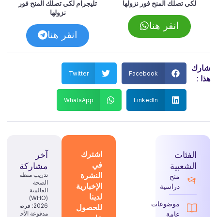
لكي تصلك المنح فور نزولها
تليجرام لكي تصلك المنح فور
نزولها
انقر هنا
انقر هنا
شارك
Twitter
Facebook
هذا :
WhatsApp
LinkedIn
الفئات
اشترك
آخر
في
الشعبية
مشاركة
النشرة
تدريب منظمة
منح
الصحة
الإخبارية
دراسية
العالمية
لدينا
(WHO)
موضوعات
للحصول
2026: فرصة
عامة
مدفوعة الأجر