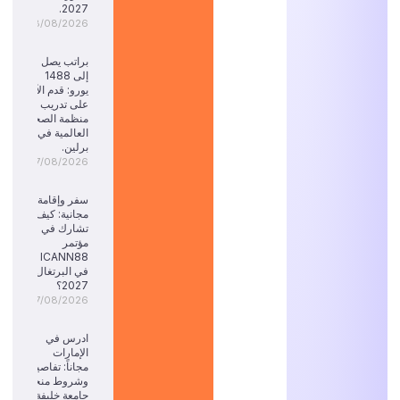
2027.
08/08/2026
براتب يصل
إلى 1488
يورو: قدم الآن
على تدريب
منظمة الصحة
العالمية في
برلين.
07/08/2026
سفر وإقامة
مجانية: كيف
تشارك في
مؤتمر
ICANN88
في البرتغال
2027؟
07/08/2026
ادرس في
الإمارات
مجاناً: تفاصيل
وشروط منحة
جامعة خليفة