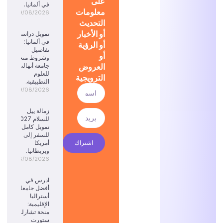
على
في ألمانيا.
معلومات
09/08/2026
التحديث
أو الأخبار
تمويل دراسي
في ألمانيا:
أو الرؤية
تفاصيل
أو
وشروط منحة
العروض
جامعة أنهالت
للعلوم
الترويجية
التطبيقية.
09/08/2026
زمالة ييل
للسلام 2027:
تمويل كامل
للسفر إلى
اشتراك
أمريكا
وبريطانيا.
08/08/2026
ادرس في
أفضل جامعات
أستراليا
الإقليمية:
منحة تشارلز
ستورت