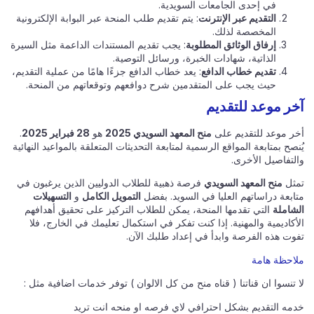
في إحدى الجامعات السويدية.
التقديم عبر الإنترنت
: يتم تقديم طلب المنحة عبر البوابة الإلكترونية
المخصصة لذلك.
إرفاق الوثائق المطلوبة
: يجب تقديم المستندات الداعمة مثل السيرة
الذاتية، شهادات الخبرة، ورسائل التوصية.
تقديم خطاب الدافع
: يعد خطاب الدافع جزءًا هامًا من عملية التقديم،
حيث يجب على المتقدمين شرح دوافعهم وتوقعاتهم من المنحة.
آخر موعد للتقديم
أخر موعد للتقديم على
منح المعهد السويدي 2025
هو
28 فبراير 2025
.
يُنصح بمتابعة المواقع الرسمية لمتابعة التحديثات المتعلقة بالمواعيد النهائية
والتفاصيل الأخرى.
تمثل
منح المعهد السويدي
فرصة ذهبية للطلاب الدوليين الذين يرغبون في
متابعة دراساتهم العليا في السويد. بفضل
التمويل الكامل
و
التسهيلات
الشاملة
التي تقدمها المنحة، يمكن للطلاب التركيز على تحقيق أهدافهم
الأكاديمية والمهنية. إذا كنت تفكر في استكمال تعليمك في الخارج، فلا
تفوت هذه الفرصة وابدأ في إعداد طلبك الآن.
ملاحظة هامة
لا تنسوا ان قناتنا ( قناه منح من كل الالوان ) توفر خدمات اضافية مثل :
خدمه التقديم بشكل احترافي لاي فرصه او منحه انت تريد