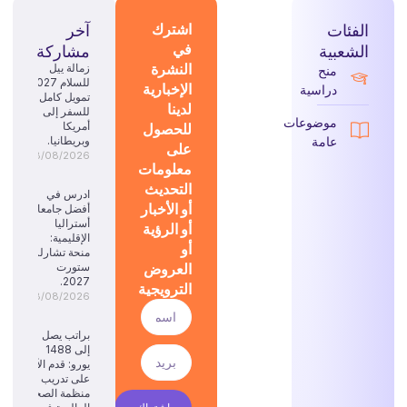
الفئات
اشترك
آخر
في
الشعبية
مشاركة
النشرة
زمالة ييل
منح
للسلام 2027:
الإخبارية
دراسية
تمويل كامل
لدينا
للسفر إلى
موضوعات
للحصول
أمريكا
عامة
وبريطانيا.
على
08/08/2026
معلومات
التحديث
ادرس في
أو الأخبار
أفضل جامعات
أستراليا
أو الرؤية
الإقليمية:
أو
منحة تشارلز
العروض
ستورت
2027.
الترويجية
08/08/2026
براتب يصل
إلى 1488
يورو: قدم الآن
على تدريب
منظمة الصحة