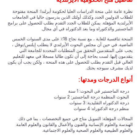
نظرة عامة على منحة الدراسات العليا لحكومة أيرلندا: المنحة مفتوحة
للطلاب الدوليين الجدد وكذلك أولئك الذين يدرسون حاليا في الجامعات
الأيرلندية المؤهلة. يمكن للطلاب الجدد التقدم بطلب للحصول على برامج
الماجستير والدكتوراه وما بعد الدكتوراه في أي مجال.
المنحة تنافسية للغاية ، مع نسبة نجاح 18٪ على مدى السنوات الخمس
الماضية. في حين أن مجلس البحوث الأيرلندي لا يتطلب إيلتس/توفل ،
يجب على المتقدمين التحقق من المتطلبات المحددة للجامعة التي
يتقدمون إليها. لست بحاجة إلى أن تكون طالبا مسجلا في معهد للتعليم
العالي قبل التقدم بطلب للحصول على هذه المنحة ، ولكن يجب أن يكون
لديك مشرف سيوجه بحثك.
أنواع الدرجات ومدتها:
درجة الماجستير في البحوث: 1 سنة
البحوث المنظمة درجة الماجستير: 2 سنوات
درجة الدكتوراه التقليدية: 3 سنوات
منظم درجة الدكتوراه: 4 سنوات
المجالات المؤهلة: التمويل متاح في جميع التخصصات ، بما في ذلك
الهندسة والعلوم الإنسانية والفنون والأعمال والقانون والعلوم العامة
والعلوم الطبيعية والعلوم الصحية والعلوم الاجتماعية.