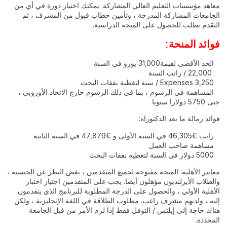
معاهد مؤسسات التعليم العالي المشاركة: يمكنك اختيار دورة في أي من
الجامعات المشاركة المدرجة ، وتأمين خطاب قبول من المشرف ، ثم
التقدم بطلب للحصول على المنحة الدراسية.
فوائد المنحة:
الحد الأقصى لقيمة31,000 يورو في السنة
22,000 / راتب السنة
Expenses 3,250 / سنة لتغطية نفقات البحث
المساهمة في الرسوم ، بما في ذلك الرسوم خارج الاتحاد الأوروبي ،
حتى 5750 دولارا سنويا
فوائد زمالة ما بعد الدكتوراه:
راتب €46,305 في السنة الأولى و €47,879 في السنة الثانية
مساهمة صاحب العمل
5000 دولار في السنة لتغطية نفقات البحث
معايير الأهلية: المنحة مفتوحة لجميع المتقدمين ، بغض النظر عن الجنسية ،
والطلاب الأيرلنديون مؤهلون أيضا. يجب على المتقدمين اجتياز اختبار
الأهلية الأولي ، والحصول على الدرجة المطلوبة للبرنامج الذي يتقدمون
إليه ، ولديهم مشرف راغب. مطلوب الطلاقة في اللغة الإنجليزية ، ولكن
هناك حاجة إلى إيلتس / التوفل فقط إذا لزم الأمر من قبل الجامعة
المحددة.