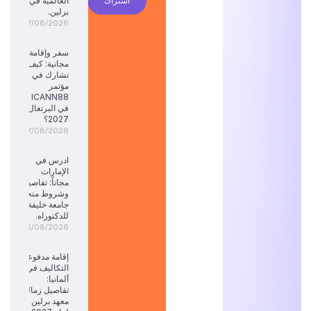
اشتراك
العالمية في
برلين.
07/08/2026
سفر وإقامة
مجانية: كيف
تشارك في
مؤتمر
ICANN88
في البرتغال
2027؟
07/08/2026
ادرس في
الإمارات
مجاناً: تفاصيل
وشروط منحة
جامعة خليفة
للدكتوراه.
06/08/2026
إقامة مدفوعة
التكاليف في
ألمانيا:
تفاصيل زمالة
معهد برلين