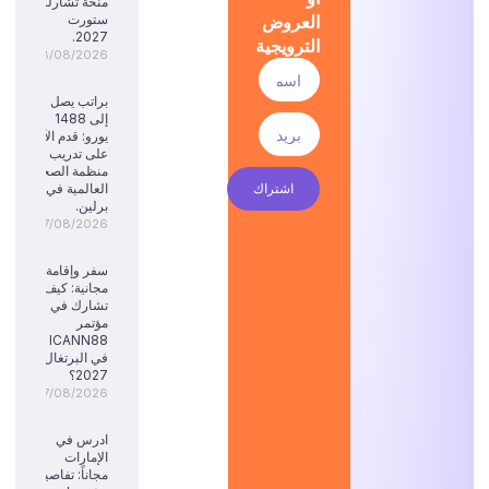
منحة تشارلز
العروض
ستورت
2027.
الترويجية
08/08/2026
براتب يصل
إلى 1488
يورو: قدم الآن
على تدريب
منظمة الصحة
اشتراك
العالمية في
برلين.
07/08/2026
سفر وإقامة
مجانية: كيف
تشارك في
مؤتمر
ICANN88
في البرتغال
2027؟
07/08/2026
ادرس في
الإمارات
مجاناً: تفاصيل