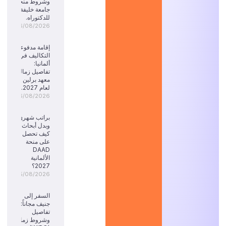
وشروط منحة
جامعة خليفة
للدكتوراه.
06/08/2026
إقامة مدفوعة
التكاليف في
ألمانيا:
تفاصيل زمالة
معهد برلين
لعام 2027.
06/08/2026
براتب شهري
وبدل أبحاث:
كيف تحصل
على منحة
DAAD
الألمانية
2027؟
05/08/2026
السفر إلى
جنيف مجاناً:
تفاصيل
وشروط زمالة