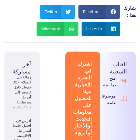
شارك
Twitter
Facebook
هذا :
WhatsApp
LinkedIn
الفئات
اشترك
آخر
في
الشعبية
مشاركة
النشرة
زمالة ييل
منح
للسلام 2027:
الإخبارية
دراسية
تمويل كامل
لدينا
للسفر إلى
موضوعات
للحصول
أمريكا
عامة
وبريطانيا.
على
08/08/2026
معلومات
التحديث
ادرس في
أو الأخبار
أفضل جامعات
أستراليا
أو الرؤية
الإقليمية:
أو