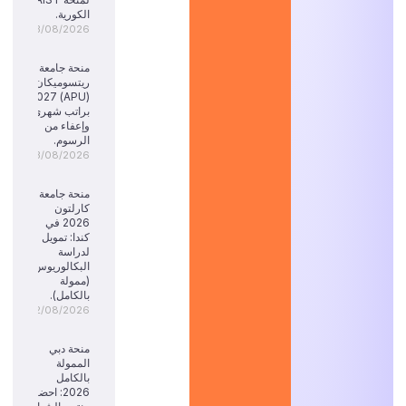
الكورية.
03/08/2026
منحة جامعة
ريتسوميكان
(APU) 2027:
براتب شهري
وإعفاء من
الرسوم.
03/08/2026
منحة جامعة
كارلتون
2026 في
كندا: تمويل
لدراسة
البكالوريوس
(ممولة
بالكامل).
02/08/2026
منحة دبي
الممولة
بالكامل
2026: احضر