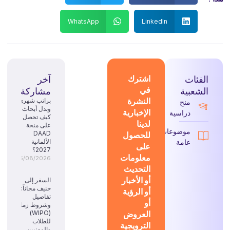
WhatsApp
LinkedIn
الفئات
اشترك
آخر
في
الشعبية
مشاركة
النشرة
براتب شهري
منح
وبدل أبحاث:
الإخبارية
دراسية
كيف تحصل
لدينا
على منحة
موضوعات
للحصول
DAAD
عامة
الألمانية
على
2027؟
معلومات
05/08/2026
التحديث
أو الأخبار
السفر إلى
جنيف مجاناً:
أو الرؤية
تفاصيل
أو
وشروط زمالة
العروض
(WIPO)
للطلاب
الترويجية
والمهنيين