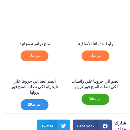
رابط خدماتنا الاضافية
منح دراسية مجانية
انقر هنا
انقر هنا
انضم الي جروبنا علي واتساب
انضم ايضا الي جروبنا علي
لكي تصلك المنح فور نزولها
تليجرام لكي تصلك المنح فور
نزولها
انقر هنا
انقر هنا
شارك
Twitter
Facebook
هذا :