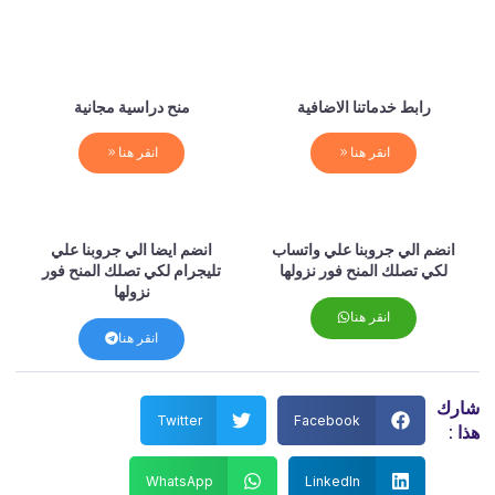
رابط خدماتنا الاضافية
منح دراسية مجانية
انقر هنا
انقر هنا
انضم الي جروبنا علي واتساب
انضم ايضا الي جروبنا علي
لكي تصلك المنح فور نزولها
تليجرام لكي تصلك المنح فور
نزولها
انقر هنا
انقر هنا
شارك
Twitter
Facebook
هذا :
WhatsApp
LinkedIn