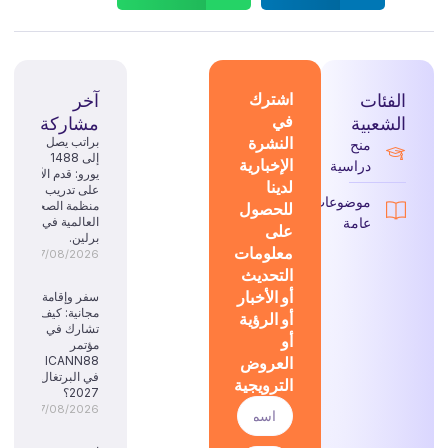
الفئات
اشترك
آخر
في
الشعبية
مشاركة
النشرة
براتب يصل
منح
إلى 1488
الإخبارية
دراسية
يورو: قدم الآن
لدينا
على تدريب
موضوعات
للحصول
منظمة الصحة
عامة
العالمية في
على
برلين.
معلومات
07/08/2026
التحديث
أو الأخبار
سفر وإقامة
مجانية: كيف
أو الرؤية
تشارك في
أو
مؤتمر
العروض
ICANN88
في البرتغال
الترويجية
2027؟
07/08/2026