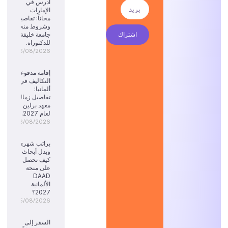
ادرس في
الإمارات
مجاناً: تفاصيل
وشروط منحة
اشتراك
جامعة خليفة
للدكتوراه.
06/08/2026
إقامة مدفوعة
التكاليف في
ألمانيا:
تفاصيل زمالة
معهد برلين
لعام 2027.
06/08/2026
براتب شهري
وبدل أبحاث:
كيف تحصل
على منحة
DAAD
الألمانية
2027؟
05/08/2026
السفر إلى