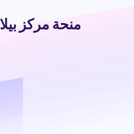
منحة مركز بيلاجيو 2026 في إيطاليا (ممو