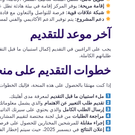
إقامة مريحة:
يوفر المركز إقامة في بيئة هادئة تطل ع
شبكة علاقات قوية:
فرصة للتواصل والتعاون مع قادة ا
دعم المشروع:
يتم توفير الدعم الأكاديمي والفني لم
آخر موعد للتقديم
يجب على الراغبين في التقديم إكمال استبيان ما قبل الت
طلباتهم الكاملة.
خطوات التقديم على منحة
إذا كنت مهتمًا بالحصول على هذه المنحة، فإليك الخطوات 
ملء استبيان ما قبل التقديم
لمعرفة مدى أهليتك.
تقديم طلب التعبير عن الاهتمام
والذي يشمل معلومات
إرسال الطلب الكامل
والذي يحتوي على سيرتك الذاتي
مراجعة الطلبات
من قبل لجنة مختصة لتقييم المشاريع
إجراء مقابلة
للمرشحين المختارين للحصول على فرصة ال
إعلان النتائج
في ديسمبر 2025، حيث سيتم إخطار الفائزين بالمنحة.