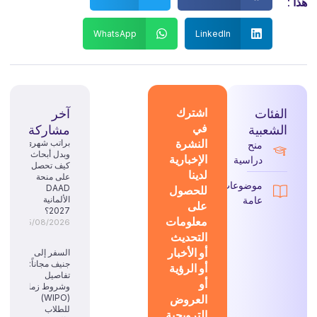
هذا :
WhatsApp
LinkedIn
الفئات
اشترك
آخر
في
الشعبية
مشاركة
النشرة
براتب شهري
منح
وبدل أبحاث:
الإخبارية
دراسية
كيف تحصل
لدينا
على منحة
موضوعات
للحصول
DAAD
عامة
الألمانية
على
2027؟
معلومات
05/08/2026
التحديث
أو الأخبار
السفر إلى
جنيف مجاناً:
أو الرؤية
تفاصيل
أو
وشروط زمالة
العروض
(WIPO)
للطلاب
الترويجية