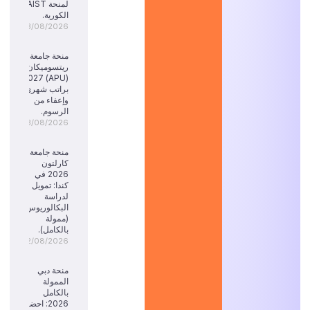
لمنحة KAIST
الكورية.
03/08/2026
منحة جامعة
ريتسوميكان
(APU) 2027:
براتب شهري
وإعفاء من
الرسوم.
03/08/2026
منحة جامعة
كارلتون
2026 في
كندا: تمويل
لدراسة
البكالوريوس
(ممولة
بالكامل).
02/08/2026
منحة دبي
الممولة
بالكامل
2026: احضر