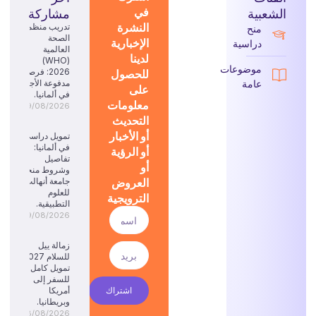
في
الشعبية
مشاركة
النشرة
تدريب منظمة
منح
الصحة
الإخبارية
دراسية
العالمية
لدينا
(WHO)
موضوعات
للحصول
2026: فرصة
عامة
مدفوعة الأجر
على
في ألمانيا.
معلومات
09/08/2026
التحديث
أو الأخبار
تمويل دراسي
في ألمانيا:
أو الرؤية
تفاصيل
أو
وشروط منحة
العروض
جامعة أنهالت
للعلوم
الترويجية
التطبيقية.
09/08/2026
زمالة ييل
للسلام 2027:
تمويل كامل
للسفر إلى
اشتراك
أمريكا
وبريطانيا.
08/08/2026