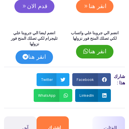
انقر هنا
قدم الان
انضم الي جروبنا علي واتساب
انضم ايضا الي جروبنا علي
لكي تصلك المنح فور نزولها
تليجرام لكي تصلك المنح فور
نزولها
انقر هنا
انقر هنا
شارك
Twitter
Facebook
هذا :
WhatsApp
LinkedIn
الفئات
اشترك
آخر