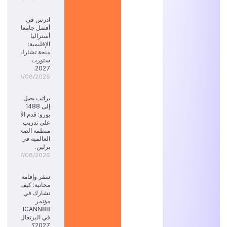
ادرس في
أفضل جامعات
أستراليا
الإقليمية:
منحة تشارلز
ستورت
2027.
08/08/2026
براتب يصل
إلى 1488
يورو: قدم الآن
على تدريب
منظمة الصحة
العالمية في
برلين.
07/08/2026
سفر وإقامة
مجانية: كيف
تشارك في
مؤتمر
ICANN88
في البرتغال
2027؟