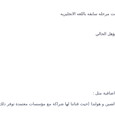
ت مرحله سابقه باللغه الانجليزيه
مؤهل الحالي
ضافية مثل :
 دراسية و فرص مضمونة القبول 100% في الصين و هولندا (حيث قناتنا لها شراكة مع مؤسسات معتمدة توفر ذلك