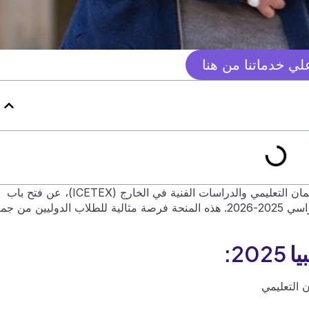
ي خدماتنا من هنا
تُعلن حكومة كولومبيا، بالتعاون مع المعهد الكولومبي للائتمان التعليمي والدراسات الفنية في الخارج (ICETEX)، عن فتح باب
التقديم لبرنامج المنح الدراسية الممول بالكامل للعام الدراسي 2025-2026. هذه المنحة فرصة مثالية للطلاب الدوليين من 
2: